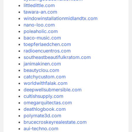
littledittle.com
tawara-an.com
windowinstallationmidlandtx.com
nano-loo.com
poleaholic.com
baco-music.com
toepferlaedchen.com
radioencuentros.com
southeastbeautifulkratom.com
janimakinen.com
beautyclou.com
catchycustom.com
worldwithfalak.com
deepwellsubmersible.com
cultishsupply.com
omegarquitectas.com
deathlogbook.com
polymate3d.com
brucecroskeyrealestate.com
aui-techno.com