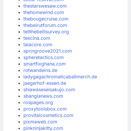
thestarswesaw.com
thehomewind.com
thebougecruise.com
thebeirutforum.com
tellthebelllsurvey.org
teecina.com
taiacore.com
springroove2021.com
spheretactics.com
smartfixghana.com
rotwandeins.de
ladygagachromaticaballmerch.de
jaegerhof-essen.de
shiawaseseisakujo.com
sbanglanews.com
rospages.org
proxytoolsbox.com
provitalcosmetics.com
pixmaweb.com
pinkninjakitty.com