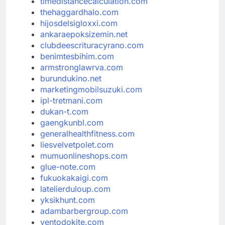
timedistancecalculation.com
thehaggardhalo.com
hijosdelsigloxxi.com
ankaraepoksizemin.net
clubdeescrituracyrano.com
benimtesbihim.com
armstronglawrva.com
burundukino.net
marketingmobilsuzuki.com
ipl-tretmani.com
dukan-t.com
gaengkunbl.com
generalhealthfitness.com
liesvelvetpolet.com
mumuonlineshops.com
glue-note.com
fukuokakaigi.com
latelierduloup.com
yksikhunt.com
adambarbergroup.com
ventodokite.com