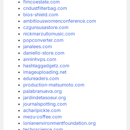
fimcoestate.com
cndustfilterbag.com
bios-shield.com
ambitiouswomenconference.com
czgunsusastore.com
nickmarzullomusic.com
popconverter.com
janalees.com
daniello-store.com
anninhvps.com
hashtaggadgetz.com
imageuploading.net
edureaders.com
production-matsumoto.com
palabranueva.org
jardindetasoeur.org
journalspotting.com
acharipickle.com
mezu-coffee.com
ionianenvironmentfoundation.org
techoscience.com