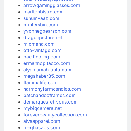
arrowgamingglasses.com
marltonbistro.com
sunumvaaz.com
printersbin.com
yvonnegpearson.com
dragonpicture.net
miomana.com
otto-vintage.com
pacificbling.com
ermannopitacco.com
alyamamah-auto.com
megahaber35.com
flaminglife.com
harmonyfarmcandles.com
patchandcoframes.com
demarques-et-vous.com
mybigcamera.net
foreverbeautycollection.com
alvaapparel.com
meghacabs.com