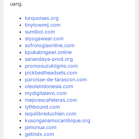
uang.
turquoises.org
tinytownnj.com
sumibol.com
styogawear.com
sofrologiaonline.com
kpukabngawi.online
sanandaya-prod.org
promosuzukiignis.com
pickbestheadsets.com
paroisse-de-tarascon.com
oleoleindonesia.com
mydigitalevo.com
mejorescafeteras.com
lythbound.com
lequilibreduchien.com
kusonganamocambique.org
jamonua.com
getindx.com