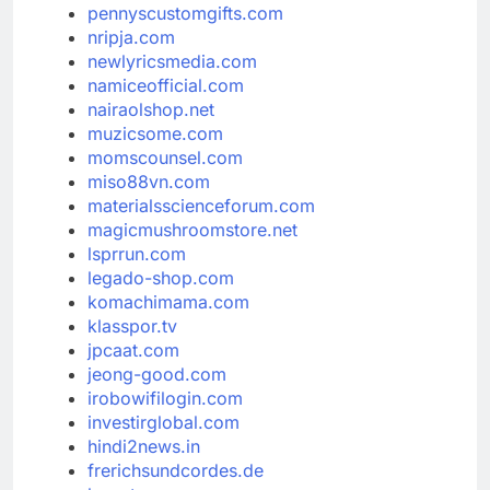
pennyscustomgifts.com
nripja.com
newlyricsmedia.com
namiceofficial.com
nairaolshop.net
muzicsome.com
momscounsel.com
miso88vn.com
materialsscienceforum.com
magicmushroomstore.net
lsprrun.com
legado-shop.com
komachimama.com
klasspor.tv
jpcaat.com
jeong-good.com
irobowifilogin.com
investirglobal.com
hindi2news.in
frerichsundcordes.de