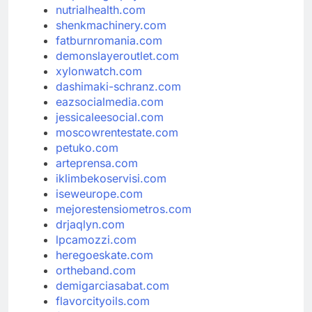
nutrialhealth.com
shenkmachinery.com
fatburnromania.com
demonslayeroutlet.com
xylonwatch.com
dashimaki-schranz.com
eazsocialmedia.com
jessicaleesocial.com
moscowrentestate.com
petuko.com
arteprensa.com
iklimbekoservisi.com
iseweurope.com
mejorestensiometros.com
drjaqlyn.com
lpcamozzi.com
heregoeskate.com
ortheband.com
demigarciasabat.com
flavorcityoils.com