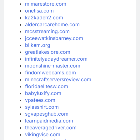
mimarestore.com
onetisa.com
ka2kadeh2.com
aldercarcarehome.com
mcsstreaming.com
jcceewatkinsbarney.com
bilkem.org
greatlakeslore.com
infinitelyadaydreamer.com
moonshine-master.com
findomwebcams.com
minecraftserversreview.com
floridaelitesw.com
babyluxify.com
vpatees.com
sylasshirt.com
sgvapesghub.com
learnpaidmedia.com
theaveragedriver.com
vikingvise.com