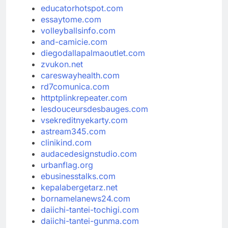
educatorhotspot.com
essaytome.com
volleyballsinfo.com
and-camicie.com
diegodallapalmaoutlet.com
zvukon.net
careswayhealth.com
rd7comunica.com
httptplinkrepeater.com
lesdouceursdesbauges.com
vsekreditnyekarty.com
astream345.com
clinikind.com
audacedesignstudio.com
urbanflag.org
ebusinesstalks.com
kepalabergetarz.net
bornamelanews24.com
daiichi-tantei-tochigi.com
daiichi-tantei-gunma.com