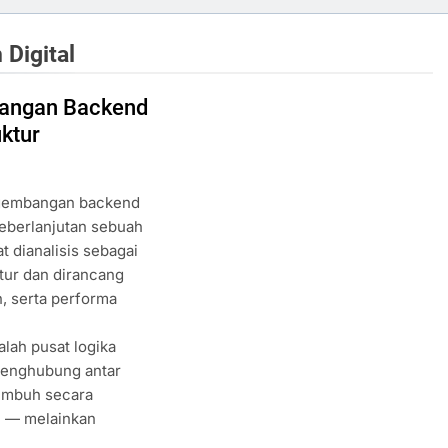
Digital
bangan Backend
ktur
engembangan backend
keberlanjutan sebuah
t dianalisis sebagai
tur dan dirancang
, serta performa
alah pusat logika
 penghubung antar
tumbuh secara
an — melainkan