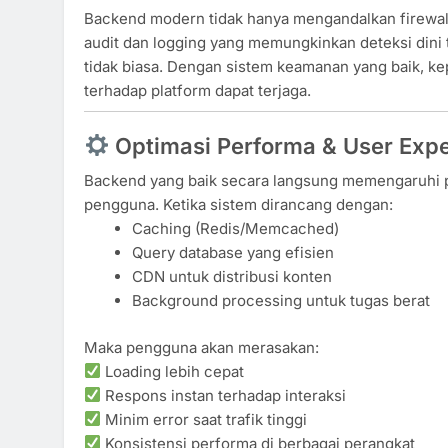
Backend modern tidak hanya mengandalkan firewall,
audit dan logging yang memungkinkan deteksi dini t
tidak biasa. Dengan sistem keamanan yang baik, 
terhadap platform dapat terjaga.
Optimasi Performa & User Exp
Backend yang baik secara langsung memengaruhi
pengguna. Ketika sistem dirancang dengan:
Caching (Redis/Memcached)
Query database yang efisien
CDN untuk distribusi konten
Background processing untuk tugas berat
Maka pengguna akan merasakan:
Loading lebih cepat
Respons instan terhadap interaksi
Minim error saat trafik tinggi
Konsistensi performa di berbagai perangkat