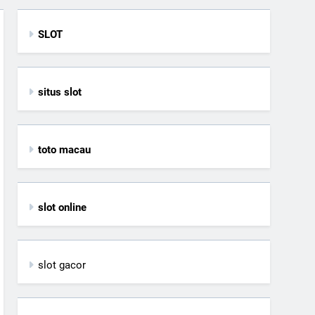
SLOT
situs slot
toto macau
slot online
slot gacor