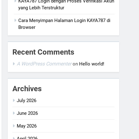
KAYA787 Login dengan Proses Verifikasi Akun
yang Lebih Terstruktur
Cara Menyimpan Halaman Login KAYA787 di
Browser
Recent Comments
A WordPress Commenter
on
Hello world!
Archives
July 2026
June 2026
May 2026
April 2026