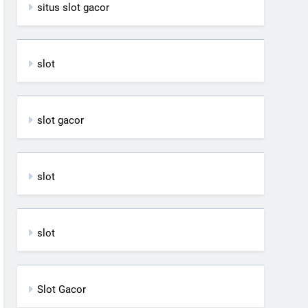
situs slot gacor
slot
slot gacor
slot
slot
Slot Gacor