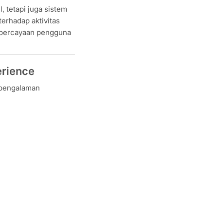
 tetapi juga sistem
erhadap aktivitas
kepercayaan pengguna
erience
 pengalaman