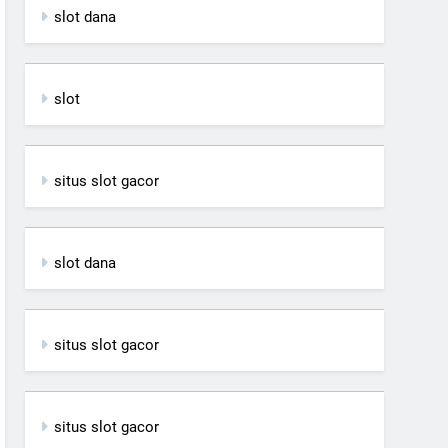
slot dana
slot
situs slot gacor
slot dana
situs slot gacor
situs slot gacor