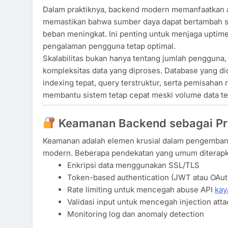
Dalam praktiknya, backend modern memanfaatkan a
memastikan bahwa sumber daya dapat bertambah se
beban meningkat. Ini penting untuk menjaga uptime
pengalaman pengguna tetap optimal.
Skalabilitas bukan hanya tentang jumlah pengguna, 
kompleksitas data yang diproses. Database yang d
indexing tepat, query terstruktur, serta pemisahan 
membantu sistem tetap cepat meski volume data t
Keamanan Backend sebagai Pri
Keamanan adalah elemen krusial dalam pengemba
modern. Beberapa pendekatan yang umum diterapka
Enkripsi data menggunakan SSL/TLS
Token-based authentication (JWT atau OAut
Rate limiting untuk mencegah abuse API
kay
Validasi input untuk mencegah injection atta
Monitoring log dan anomaly detection