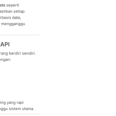
ols
seperti
stikan setiap
basis data,
pa mengganggu
 API
rang berdiri sendiri.
engan:
ing yang rapi
nggu sistem utama.