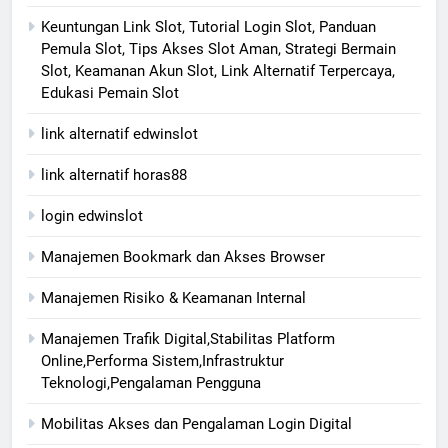
Keuntungan Link Slot, Tutorial Login Slot, Panduan
Pemula Slot, Tips Akses Slot Aman, Strategi Bermain
Slot, Keamanan Akun Slot, Link Alternatif Terpercaya,
Edukasi Pemain Slot
link alternatif edwinslot
link alternatif horas88
login edwinslot
Manajemen Bookmark dan Akses Browser
Manajemen Risiko & Keamanan Internal
Manajemen Trafik Digital,Stabilitas Platform
Online,Performa Sistem,Infrastruktur
Teknologi,Pengalaman Pengguna
Mobilitas Akses dan Pengalaman Login Digital