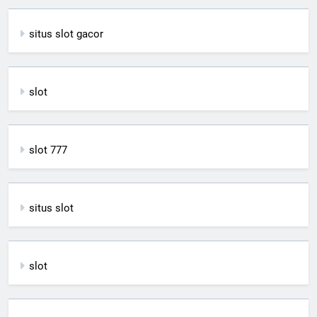
situs slot gacor
slot
slot 777
situs slot
slot