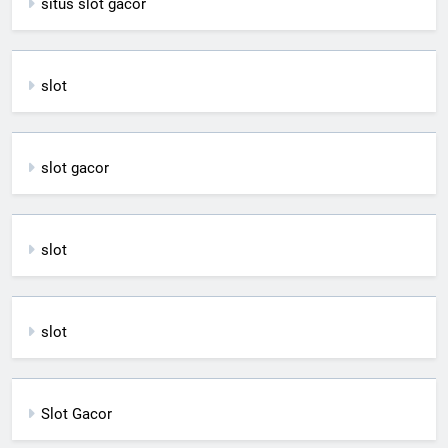
situs slot gacor
slot
slot gacor
slot
slot
Slot Gacor