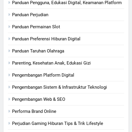
Panduan Pengguna, Edukasi Digital, Keamanan Platform
Panduan Perjudian
Panduan Permainan Slot
Panduan Preferensi Hiburan Digital
Panduan Taruhan Olahraga
Parenting, Kesehatan Anak, Edukasi Gizi
Pengembangan Platform Digital
Pengembangan Sistem & Infrastruktur Teknologi
Pengembangan Web & SEO
Performa Brand Online
Perjudian Gaming Hiburan Tips & Trik Lifestyle