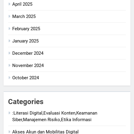
April 2025
March 2025
February 2025
January 2025
December 2024
November 2024
October 2024
Categories
:Literasi Digital,Evaluasi Konten,Keamanan
Siber,Manajemen Risiko,Etika Informasi
Akses Akun dan Mobilitas Digital