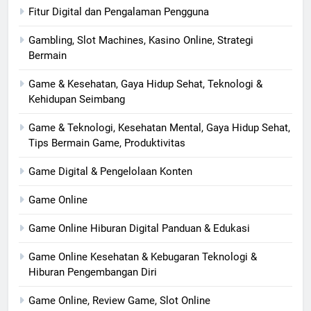
Fitur Digital dan Pengalaman Pengguna
Gambling, Slot Machines, Kasino Online, Strategi
Bermain
Game & Kesehatan, Gaya Hidup Sehat, Teknologi &
Kehidupan Seimbang
Game & Teknologi, Kesehatan Mental, Gaya Hidup Sehat,
Tips Bermain Game, Produktivitas
Game Digital & Pengelolaan Konten
Game Online
Game Online Hiburan Digital Panduan & Edukasi
Game Online Kesehatan & Kebugaran Teknologi &
Hiburan Pengembangan Diri
Game Online, Review Game, Slot Online