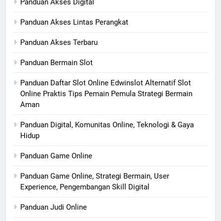
Panduan Akses Digital
Panduan Akses Lintas Perangkat
Panduan Akses Terbaru
Panduan Bermain Slot
Panduan Daftar Slot Online Edwinslot Alternatif Slot
Online Praktis Tips Pemain Pemula Strategi Bermain
Aman
Panduan Digital, Komunitas Online, Teknologi & Gaya
Hidup
Panduan Game Online
Panduan Game Online, Strategi Bermain, User
Experience, Pengembangan Skill Digital
Panduan Judi Online