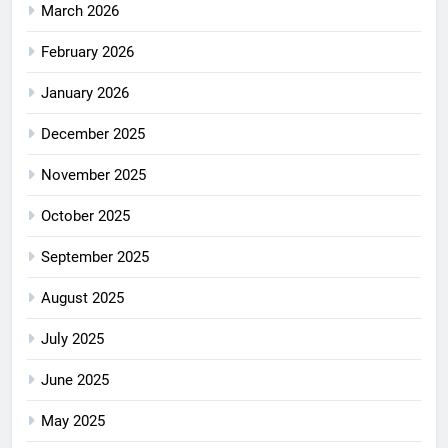
March 2026
February 2026
January 2026
December 2025
November 2025
October 2025
September 2025
August 2025
July 2025
June 2025
May 2025