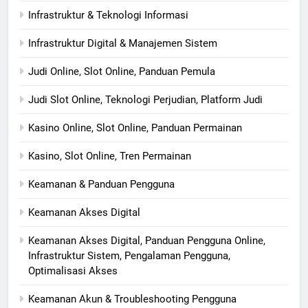
Infrastruktur & Teknologi Informasi
Infrastruktur Digital & Manajemen Sistem
Judi Online, Slot Online, Panduan Pemula
Judi Slot Online, Teknologi Perjudian, Platform Judi
Kasino Online, Slot Online, Panduan Permainan
Kasino, Slot Online, Tren Permainan
Keamanan & Panduan Pengguna
Keamanan Akses Digital
Keamanan Akses Digital, Panduan Pengguna Online,
Infrastruktur Sistem, Pengalaman Pengguna,
Optimalisasi Akses
Keamanan Akun & Troubleshooting Pengguna