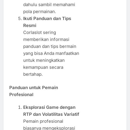
dahulu sambil memahami
pola permainan.
Ikuti Panduan dan Tips
Resmi
Corlaslot sering
memberikan informasi
panduan dan tips bermain
yang bisa Anda manfaatkan
untuk meningkatkan
kemampuan secara
bertahap.
Panduan untuk Pemain
Profesional
Eksplorasi Game dengan
RTP dan Volatilitas Variatif
Pemain profesional
biasanya mengeksplorasi