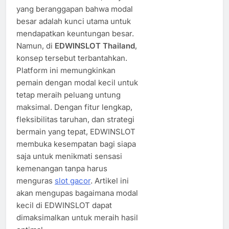
yang beranggapan bahwa modal
besar adalah kunci utama untuk
mendapatkan keuntungan besar.
Namun, di
EDWINSLOT Thailand
,
konsep tersebut terbantahkan.
Platform ini memungkinkan
pemain dengan modal kecil untuk
tetap meraih peluang untung
maksimal. Dengan fitur lengkap,
fleksibilitas taruhan, dan strategi
bermain yang tepat, EDWINSLOT
membuka kesempatan bagi siapa
saja untuk menikmati sensasi
kemenangan tanpa harus
menguras
slot gacor
. Artikel ini
akan mengupas bagaimana modal
kecil di EDWINSLOT dapat
dimaksimalkan untuk meraih hasil