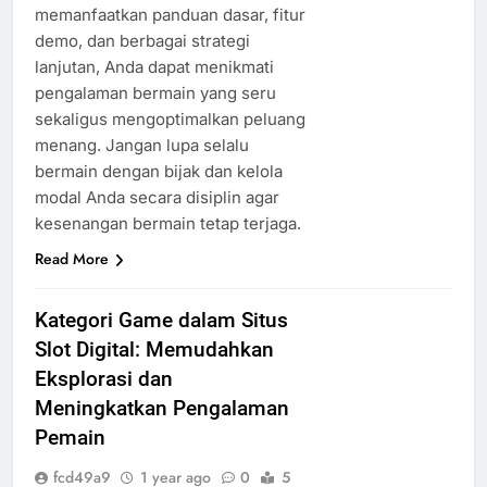
memanfaatkan panduan dasar, fitur
demo, dan berbagai strategi
lanjutan, Anda dapat menikmati
pengalaman bermain yang seru
sekaligus mengoptimalkan peluang
menang. Jangan lupa selalu
bermain dengan bijak dan kelola
modal Anda secara disiplin agar
kesenangan bermain tetap terjaga.
Read More
Kategori Game dalam Situs
Slot Digital: Memudahkan
Eksplorasi dan
Meningkatkan Pengalaman
Pemain
fcd49a9
1 year ago
0
5