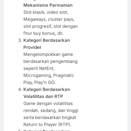
Mekanisme Permainan
Slot klasik, video slot,
Megaways, cluster pays,
slot progresif, slot dengan
fitur buy bonus, dll.
Kategori Berdasarkan
Provider
Mengelompokkan game
berdasarkan pengembang
seperti NetEnt,
Microgaming, Pragmatic
Play, Play’n GO.
Kategori Berdasarkan
Volatilitas dan RTP
Game dengan volatilitas
rendah, sedang, dan tinggi
serta berdasarkan tingkat
Return to Player (RTP).