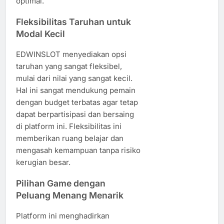
optimal.
Fleksibilitas Taruhan untuk
Modal Kecil
EDWINSLOT menyediakan opsi
taruhan yang sangat fleksibel,
mulai dari nilai yang sangat kecil.
Hal ini sangat mendukung pemain
dengan budget terbatas agar tetap
dapat berpartisipasi dan bersaing
di platform ini. Fleksibilitas ini
memberikan ruang belajar dan
mengasah kemampuan tanpa risiko
kerugian besar.
Pilihan Game dengan
Peluang Menang Menarik
Platform ini menghadirkan