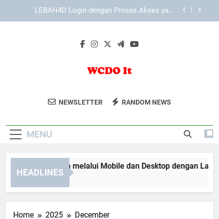
Skip
Login KAYA787 dengan Proses Akses yang
to
Fleksibel dan Responsif
content
KAYA787 Login dengan Proses Verifikasi Akun
yang Lebih Terstruktur
EDWINSLOT Login melalui Mobile dan Desktop
dengan Langkah Praktis
LEBAH4D Login dengan Proses Akses yang
Fleksibel dan Responsif
WCDO It
Temukan Solusi Teknologi Modern Dan
Login KAYA787 dengan Proses Akses yang
NEWSLETTER
RANDOM NEWS
Fleksibel dan Responsif
Layanan Digital Profesional Di WCDO It.
KAYA787 Login dengan Proses Verifikasi Akun
Untuk Bisnis Yang Siap Bertransformasi.
yang Lebih Terstruktur
MENU
WINSLOT Login melalui Mobile dan Desktop dengan Langkah 
HEADLINES
Weeks Ago
Home
2025
December