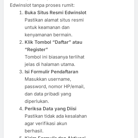
Edwinslot tanpa proses rumit:
Buka Situs Resmi Edwinslot
Pastikan alamat situs resmi
untuk keamanan dan
kenyamanan bermain.
Klik Tombol “Daftar” atau
“Register”
Tombol ini biasanya terlihat
jelas di halaman utama.
Isi Formulir Pendaftaran
Masukkan username,
password, nomor HP/email,
dan data pribadi yang
diperlukan.
Periksa Data yang Diisi
Pastikan tidak ada kesalahan
agar verifikasi akun
berhasil.