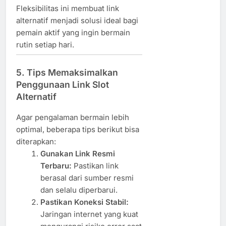
Fleksibilitas ini membuat link
alternatif menjadi solusi ideal bagi
pemain aktif yang ingin bermain
rutin setiap hari.
5. Tips Memaksimalkan
Penggunaan Link Slot
Alternatif
Agar pengalaman bermain lebih
optimal, beberapa tips berikut bisa
diterapkan:
Gunakan Link Resmi
Terbaru:
Pastikan link
berasal dari sumber resmi
dan selalu diperbarui.
Pastikan Koneksi Stabil:
Jaringan internet yang kuat