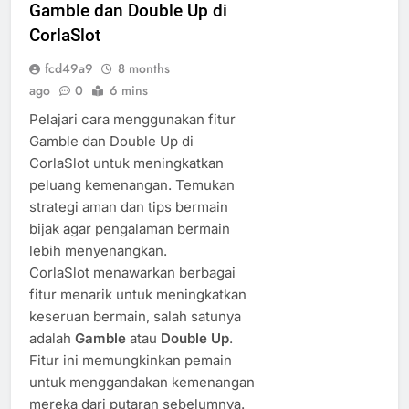
Gamble dan Double Up di
CorlaSlot
fcd49a9
8 months
ago
0
6 mins
Pelajari cara menggunakan fitur
Gamble dan Double Up di
CorlaSlot untuk meningkatkan
peluang kemenangan. Temukan
strategi aman dan tips bermain
bijak agar pengalaman bermain
lebih menyenangkan.
CorlaSlot menawarkan berbagai
fitur menarik untuk meningkatkan
keseruan bermain, salah satunya
adalah
Gamble
atau
Double Up
.
Fitur ini memungkinkan pemain
untuk menggandakan kemenangan
mereka dari putaran sebelumnya.