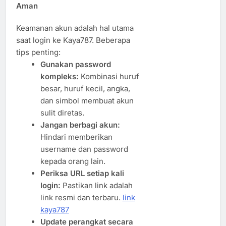
Aman
Keamanan akun adalah hal utama
saat login ke Kaya787. Beberapa
tips penting:
Gunakan password
kompleks:
Kombinasi huruf
besar, huruf kecil, angka,
dan simbol membuat akun
sulit diretas.
Jangan berbagi akun:
Hindari memberikan
username dan password
kepada orang lain.
Periksa URL setiap kali
login:
Pastikan link adalah
link resmi dan terbaru.
link
kaya787
Update perangkat secara