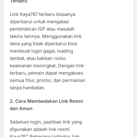
Terbaru
Link Kaya787 terbaru biasanya
diperbarui untuk mengatasi
pemblokiran ISP atau masalah
teknis lainnya. Menggunakan link
lama yang tidak diperbarui bisa
membuat login gagal, loading
lambat, atau bahkan risiko
keamanan meningkat. Dengan link
terbaru, pemain dapat mengakses
semua fitur, promo, dan permainan
tanpa hambatan.
2. Cara Membedakan Link Resmi
dan Aman
Sebelum login, pastikan link yang
digunakan adalah link resmi
Kaya787. Beberapa indikator link