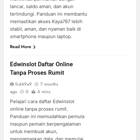
lancar, saldo aman, dan akun
terlindungi. Panduan ini membantu
memastikan akses Kaya787 lebih
stabil, aman, dan nyaman baik di
smartphone maupun laptop.
Read More
Edwinslot Daftar Online
Tanpa Proses Rumit
fcd49a9
7 months
ago
0
6 mins
Pelajari cara daftar Edwinslot
online tanpa proses rumit.
Panduan ini memudahkan pemula
maupun pemain berpengalaman
untuk membuat akun,
mengamankan data, dan memulai