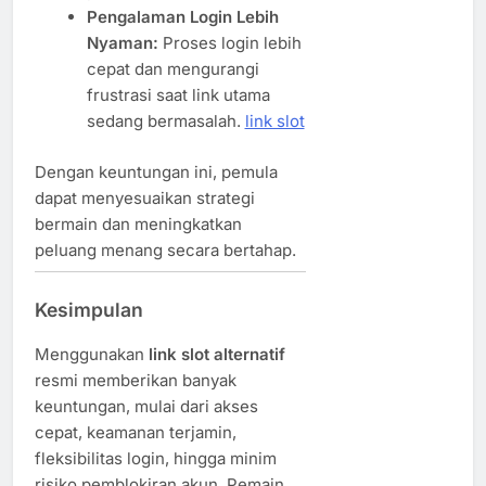
Pengalaman Login Lebih
Nyaman:
Proses login lebih
cepat dan mengurangi
frustrasi saat link utama
sedang bermasalah.
link slot
Dengan keuntungan ini, pemula
dapat menyesuaikan strategi
bermain dan meningkatkan
peluang menang secara bertahap.
Kesimpulan
Menggunakan
link slot alternatif
resmi memberikan banyak
keuntungan, mulai dari akses
cepat, keamanan terjamin,
fleksibilitas login, hingga minim
risiko pemblokiran akun. Pemain