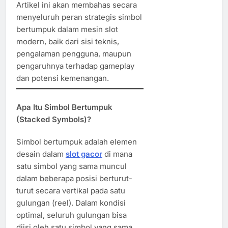
Artikel ini akan membahas secara
menyeluruh peran strategis simbol
bertumpuk dalam mesin slot
modern, baik dari sisi teknis,
pengalaman pengguna, maupun
pengaruhnya terhadap gameplay
dan potensi kemenangan.
Apa Itu Simbol Bertumpuk
(Stacked Symbols)?
Simbol bertumpuk adalah elemen
desain dalam
slot gacor
di mana
satu simbol yang sama muncul
dalam beberapa posisi berturut-
turut secara vertikal pada satu
gulungan (reel). Dalam kondisi
optimal, seluruh gulungan bisa
diisi oleh satu simbol yang sama,