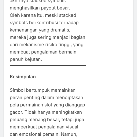
akhirnya stacked symbols
menghasilkan payout besar.
Oleh karena itu, meski stacked
symbols berkontribusi terhadap
kemenangan yang dramatis,
mereka juga sering menjadi bagian
dari mekanisme risiko tinggi, yang
membuat pengalaman bermain
penuh kejutan.
Kesimpulan
Simbol bertumpuk memainkan
peran penting dalam menciptakan
pola permainan slot yang dianggap
gacor. Tidak hanya meningkatkan
peluang menang besar, tetapi juga
memperkuat pengalaman visual
dan emosional pemain. Namun,