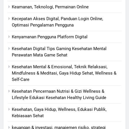
Keamanan, Teknologi, Permainan Online
Kecepatan Akses Digital, Panduan Login Online,
Optimasi Pengalaman Pengguna
Kenyamanan Pengguna Platform Digital
Kesehatan Digital Tips Gaming Kesehatan Mental
Perawatan Mata Game Sehat
Kesehatan Mental & Emosional, Teknik Relaksasi,
Mindfulness & Meditasi, Gaya Hidup Sehat, Wellness &
Self-Care
Kesehatan Pencernaan Nutrisi & Gizi Wellness &
Lifestyle Edukasi Kesehatan Healthy Living Guide
Kesehatan, Gaya Hidup, Wellness, Edukasi Publik,
Kebiasaan Sehat
keuangan & investasi, manajemen risiko, strategi