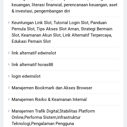
keuangan, literasi finansial, perencanaan keuangan, aset
& investasi, pengembangan diri
Keuntungan Link Slot, Tutorial Login Slot, Panduan
Pemula Slot, Tips Akses Slot Aman, Strategi Bermain
Slot, Keamanan Akun Slot, Link Alternatif Terpercaya,
Edukasi Pemain Slot
link alternatif edwinslot
link alternatif horas88
login edwinslot
Manajemen Bookmark dan Akses Browser
Manajemen Risiko & Keamanan Internal
Manajemen Trafik Digital,Stabilitas Platform
Online,Performa Sistem,Infrastruktur
Teknologi,Pengalaman Pengguna