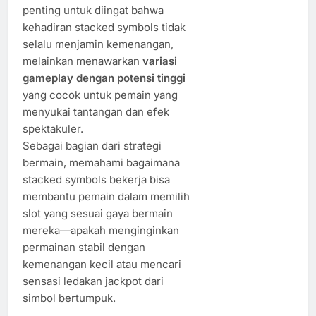
penting untuk diingat bahwa
kehadiran stacked symbols tidak
selalu menjamin kemenangan,
melainkan menawarkan
variasi
gameplay dengan potensi tinggi
yang cocok untuk pemain yang
menyukai tantangan dan efek
spektakuler.
Sebagai bagian dari strategi
bermain, memahami bagaimana
stacked symbols bekerja bisa
membantu pemain dalam memilih
slot yang sesuai gaya bermain
mereka—apakah menginginkan
permainan stabil dengan
kemenangan kecil atau mencari
sensasi ledakan jackpot dari
simbol bertumpuk.