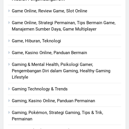
Game Online, Review Game, Slot Online
Game Online, Strategi Permainan, Tips Bermain Game,
Manajemen Sumber Daya, Game Multiplayer
Game, Hiburan, Teknologi
Game, Kasino Online, Panduan Bermain
Gaming & Mental Health, Psikologi Gamer,
Pengembangan Diri dalam Gaming, Healthy Gaming
Lifestyle
Gaming Technology & Trends
Gaming, Kasino Online, Panduan Permainan
Gaming, Pokémon, Strategi Gaming, Tips & Trik,
Permainan