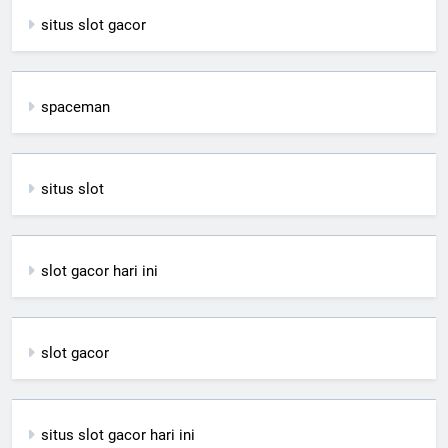
situs slot gacor
spaceman
situs slot
slot gacor hari ini
slot gacor
situs slot gacor hari ini