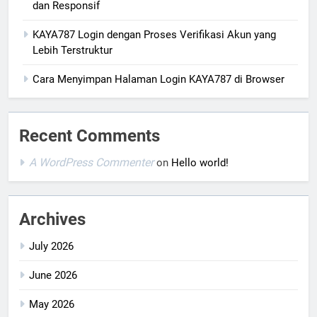
dan Responsif
KAYA787 Login dengan Proses Verifikasi Akun yang
Lebih Terstruktur
Cara Menyimpan Halaman Login KAYA787 di Browser
Recent Comments
A WordPress Commenter
on
Hello world!
Archives
July 2026
June 2026
May 2026