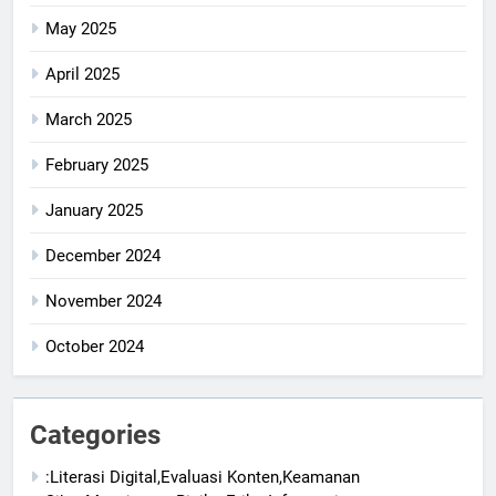
May 2025
April 2025
March 2025
February 2025
January 2025
December 2024
November 2024
October 2024
Categories
:Literasi Digital,Evaluasi Konten,Keamanan