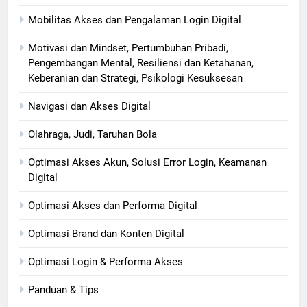
Mobilitas Akses dan Pengalaman Login Digital
Motivasi dan Mindset, Pertumbuhan Pribadi,
Pengembangan Mental, Resiliensi dan Ketahanan,
Keberanian dan Strategi, Psikologi Kesuksesan
Navigasi dan Akses Digital
Olahraga, Judi, Taruhan Bola
Optimasi Akses Akun, Solusi Error Login, Keamanan
Digital
Optimasi Akses dan Performa Digital
Optimasi Brand dan Konten Digital
Optimasi Login & Performa Akses
Panduan & Tips