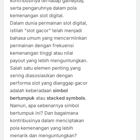
kontribusinya terhadap gameplay,
serta pengaruhnya dalam pola
kemenangan slot digital.
Dalam dunia permainan slot digital,
istilah “slot gacor” telah menjadi
bahasa umum yang mencerminkan
permainan dengan frekuensi
kemenangan tinggi atau nilai
payout yang lebih menguntungkan.
Salah satu elemen penting yang
sering diasosiasikan dengan
performa slot yang dianggap gacor
adalah keberadaan
simbol
bertumpuk
atau
stacked symbols
.
Namun, apa sebenarnya simbol
bertumpuk ini? Dan bagaimana
kontribusinya dalam menciptakan
pola kemenangan yang lebih
menarik dan menguntungkan?