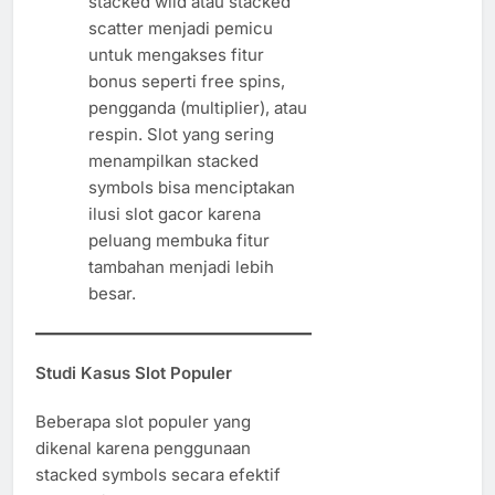
stacked wild atau stacked
scatter menjadi pemicu
untuk mengakses fitur
bonus seperti free spins,
pengganda (multiplier), atau
respin. Slot yang sering
menampilkan stacked
symbols bisa menciptakan
ilusi slot gacor karena
peluang membuka fitur
tambahan menjadi lebih
besar.
Studi Kasus Slot Populer
Beberapa slot populer yang
dikenal karena penggunaan
stacked symbols secara efektif