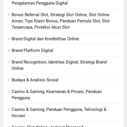
Pengalaman Pengguna Digital
Bonus Referral Slot, Strategi Slot Online, Slot Online
Aman, Tips Klaim Bonus, Panduan Pemula Slot, Slot
Terpercaya, Proteksi Akun Slot
Brand Digital dan Kredibilitas Online
Brand Platform Digital
Brand Recognition, Identitas Digital, Strategi Brand
Online
Budaya & Analisis Sosial
Casino & Gaming, Keamanan & Privasi, Panduan
Pengguna
Casino & Gaming, Panduan Pengguna, Teknologi &
Inovasi