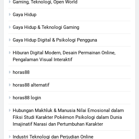
Gaming, Teknologi, Open World
Gaya Hidup
Gaya Hidup & Teknologi Gaming
Gaya Hidup Digital & Psikologi Pengguna
Hiburan Digital Modern, Desain Permainan Online,
Pengalaman Visual Interaktif
horas88
horas88 alternatif
horas88 login
Hubungan Makhluk & Manusia Nilai Emosional dalam
Fiksi Studi Karakter Pokémon Psikologi dalam Dunia
Imajinatif Narasi dan Pertumbuhan Karakter
Industri Teknologi dan Perjudian Online