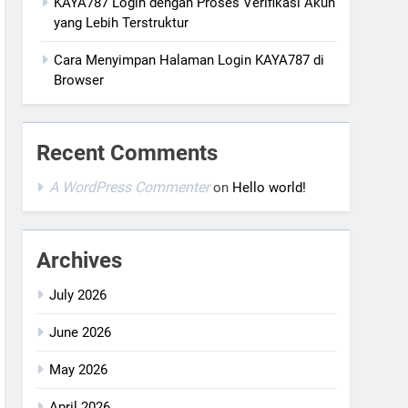
KAYA787 Login dengan Proses Verifikasi Akun
yang Lebih Terstruktur
Cara Menyimpan Halaman Login KAYA787 di
Browser
Recent Comments
A WordPress Commenter
on
Hello world!
Archives
July 2026
June 2026
May 2026
April 2026