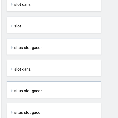
slot dana
slot
situs slot gacor
slot dana
situs slot gacor
situs slot gacor