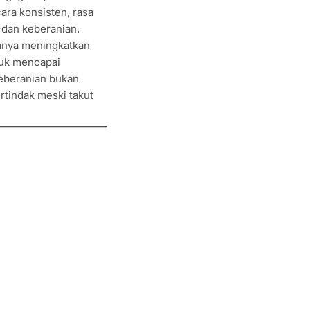
ra konsisten, rasa
 dan keberanian.
anya meningkatkan
tuk mencapai
eberanian bukan
rtindak meski takut