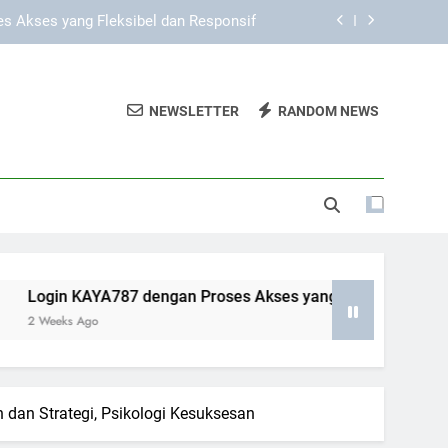
s Akses yang Fleksibel dan Responsif
s Akses yang Fleksibel dan Responsif
erifikasi Akun yang Lebih Terstruktur
NEWSLETTER
RANDOM NEWS
 dan Desktop dengan Langkah Praktis
O It. Untuk Bisnis Yang Siap Bertransformasi.
s Akses yang Fleksibel dan Responsif
s Akses yang Fleksibel dan Responsif
erifikasi Akun yang Lebih Terstruktur
AYA787 dengan Proses Akses yang Fleksibel dan Responsif
go
 dan Strategi, Psikologi Kesuksesan