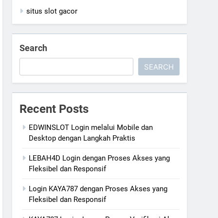
situs slot gacor
Search
SEARCH
Recent Posts
EDWINSLOT Login melalui Mobile dan
Desktop dengan Langkah Praktis
LEBAH4D Login dengan Proses Akses yang
Fleksibel dan Responsif
Login KAYA787 dengan Proses Akses yang
Fleksibel dan Responsif