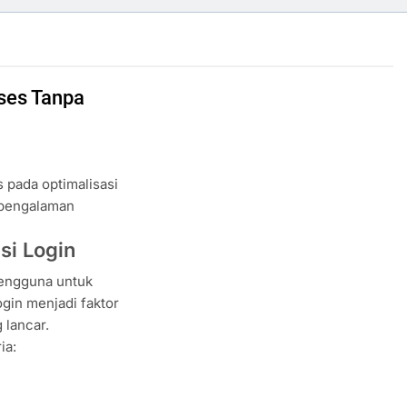
ses Tanpa
pada optimalisasi
n pengalaman
si Login
engguna untuk
gin menjadi faktor
lancar.
ia: