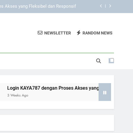
s Akses yang Fleksibel dan Responsif
s Akses yang Fleksibel dan Responsif
erifikasi Akun yang Lebih Terstruktur
NEWSLETTER
RANDOM NEWS
 dan Desktop dengan Langkah Praktis
O It. Untuk Bisnis Yang Siap Bertransformasi.
s Akses yang Fleksibel dan Responsif
s Akses yang Fleksibel dan Responsif
erifikasi Akun yang Lebih Terstruktur
YA787 dengan Proses Akses yang Fleksibel dan Responsif
o