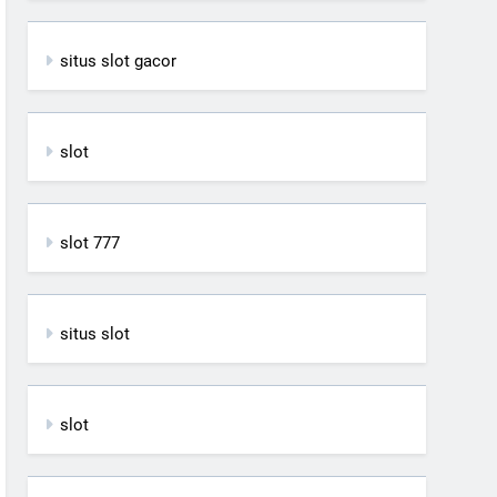
situs slot gacor
slot
slot 777
situs slot
slot