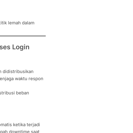
titik lemah dalam
oses Login
 didistribusikan
menjaga waktu respon
stribusi beban
tis ketika terjadi
egah downtime saat