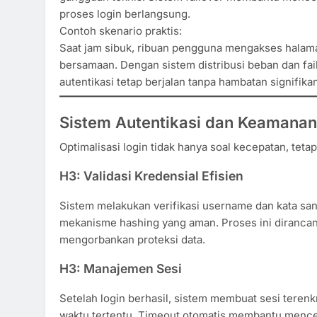
proses login berlangsung.
Contoh skenario praktis:
Saat jam sibuk, ribuan pengguna mengakses halama
bersamaan. Dengan sistem distribusi beban dan fai
autentikasi tetap berjalan tanpa hambatan signifikan
Sistem Autentikasi dan Keamanan
Optimalisasi login tidak hanya soal kecepatan, teta
H3: Validasi Kredensial Efisien
Sistem melakukan verifikasi username dan kata sa
mekanisme hashing yang aman. Proses ini dirancan
mengorbankan proteksi data.
H3: Manajemen Sesi
Setelah login berhasil, sistem membuat sesi terenk
waktu tertentu. Timeout otomatis membantu menc