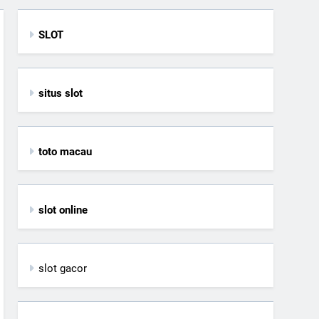
SLOT
situs slot
toto macau
slot online
slot gacor