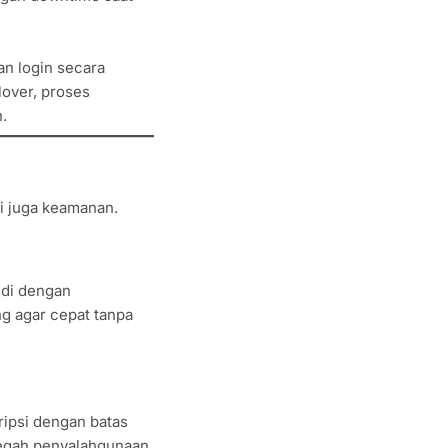
n login secara
lover, proses
.
pi juga keamanan.
ndi dengan
g agar cepat tanpa
ripsi dengan batas
egah penyalahgunaan