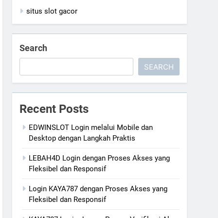
situs slot gacor
Search
SEARCH
Recent Posts
EDWINSLOT Login melalui Mobile dan
Desktop dengan Langkah Praktis
LEBAH4D Login dengan Proses Akses yang
Fleksibel dan Responsif
Login KAYA787 dengan Proses Akses yang
Fleksibel dan Responsif