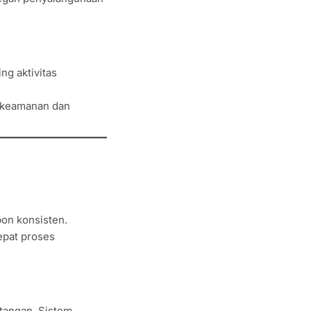
ng aktivitas
 keamanan dan
pon konsisten.
pat proses
ntangan. Sistem