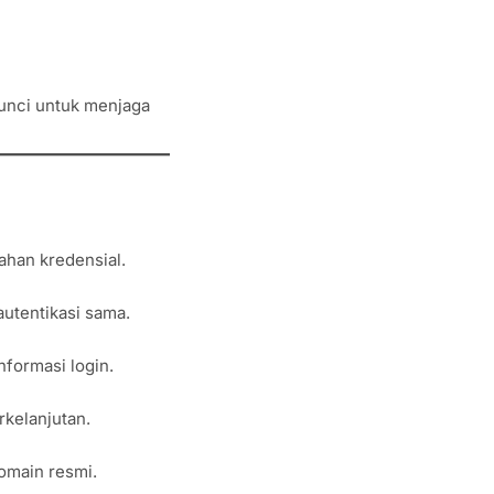
kunci untuk menjaga
ahan kredensial.
autentikasi sama.
nformasi login.
rkelanjutan.
omain resmi.