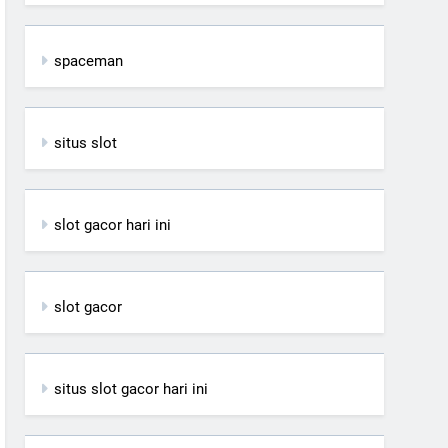
spaceman
situs slot
slot gacor hari ini
slot gacor
situs slot gacor hari ini