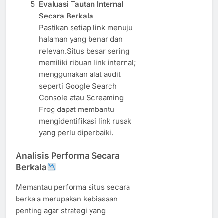
Evaluasi Tautan Internal
Secara Berkala
Pastikan setiap link menuju
halaman yang benar dan
relevan.Situs besar sering
memiliki ribuan link internal;
menggunakan alat audit
seperti Google Search
Console atau Screaming
Frog dapat membantu
mengidentifikasi link rusak
yang perlu diperbaiki.
Analisis Performa Secara
Berkala
Memantau performa situs secara
berkala merupakan kebiasaan
penting agar strategi yang