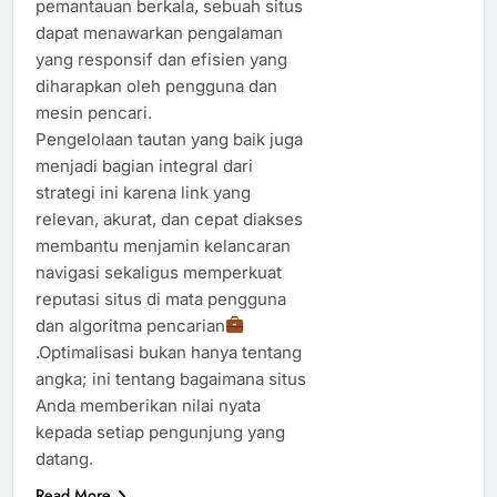
pemantauan berkala, sebuah situs
dapat menawarkan pengalaman
yang responsif dan efisien yang
diharapkan oleh pengguna dan
mesin pencari.
Pengelolaan tautan yang baik juga
menjadi bagian integral dari
strategi ini karena link yang
relevan, akurat, dan cepat diakses
membantu menjamin kelancaran
navigasi sekaligus memperkuat
reputasi situs di mata pengguna
dan algoritma pencarian
.Optimalisasi bukan hanya tentang
angka; ini tentang bagaimana situs
Anda memberikan nilai nyata
kepada setiap pengunjung yang
datang.
Read More