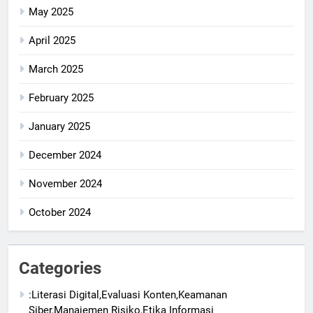
May 2025
April 2025
March 2025
February 2025
January 2025
December 2024
November 2024
October 2024
Categories
:Literasi Digital,Evaluasi Konten,Keamanan
Siber,Manajemen Risiko,Etika Informasi