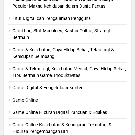
Populer Makna Kehidupan dalam Dunia Fantasi
Fitur Digital dan Pengalaman Pengguna
Gambling, Slot Machines, Kasino Online, Strategi
Bermain
Game & Kesehatan, Gaya Hidup Sehat, Teknologi &
Kehidupan Seimbang
Game & Teknologi, Kesehatan Mental, Gaya Hidup Sehat,
Tips Bermain Game, Produktivitas
Game Digital & Pengelolaan Konten
Game Online
Game Online Hiburan Digital Panduan & Edukasi
Game Online Kesehatan & Kebugaran Teknologi &
Hiburan Pengembangan Diri