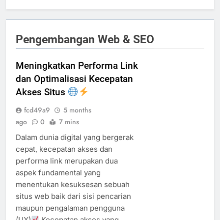
Pengembangan Web & SEO
Meningkatkan Performa Link
dan Optimalisasi Kecepatan
Akses Situs
fcd49a9
5 months
ago
0
7 mins
Dalam dunia digital yang bergerak
cepat, kecepatan akses dan
performa link merupakan dua
aspek fundamental yang
menentukan kesuksesan sebuah
situs web baik dari sisi pencarian
maupun pengalaman pengguna
(UX)
.Kecepatan akses yang