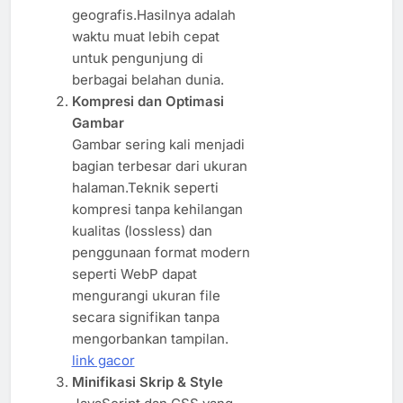
geografis.Hasilnya adalah
waktu muat lebih cepat
untuk pengunjung di
berbagai belahan dunia.
Kompresi dan Optimasi
Gambar
Gambar sering kali menjadi
bagian terbesar dari ukuran
halaman.Teknik seperti
kompresi tanpa kehilangan
kualitas (lossless) dan
penggunaan format modern
seperti WebP dapat
mengurangi ukuran file
secara signifikan tanpa
mengorbankan tampilan.
link gacor
Minifikasi Skrip & Style