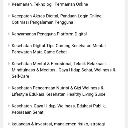
Keamanan, Teknologi, Permainan Online
Kecepatan Akses Digital, Panduan Login Online,
Optimasi Pengalaman Pengguna
Kenyamanan Pengguna Platform Digital
Kesehatan Digital Tips Gaming Kesehatan Mental
Perawatan Mata Game Sehat
Kesehatan Mental & Emosional, Teknik Relaksasi,
Mindfulness & Meditasi, Gaya Hidup Sehat, Wellness &
Self-Care
Kesehatan Pencernaan Nutrisi & Gizi Wellness &
Lifestyle Edukasi Kesehatan Healthy Living Guide
Kesehatan, Gaya Hidup, Wellness, Edukasi Publik,
Kebiasaan Sehat
keuangan & investasi, manajemen risiko, strategi