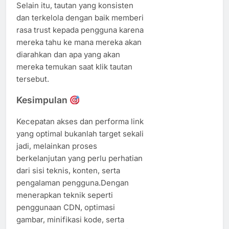
Selain itu, tautan yang konsisten
dan terkelola dengan baik memberi
rasa trust kepada pengguna karena
mereka tahu ke mana mereka akan
diarahkan dan apa yang akan
mereka temukan saat klik tautan
tersebut.
Kesimpulan
Kecepatan akses dan performa link
yang optimal bukanlah target sekali
jadi, melainkan proses
berkelanjutan yang perlu perhatian
dari sisi teknis, konten, serta
pengalaman pengguna.Dengan
menerapkan teknik seperti
penggunaan CDN, optimasi
gambar, minifikasi kode, serta