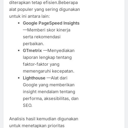
diterapkan tetap efisien.Beberapa
alat populer yang sering digunakan
untuk ini antara lain:
Google PageSpeed Insights
—Memberi skor kinerja
serta rekomendasi
perbaikan.
GTmetrix
—Menyediakan
laporan lengkap tentang
faktor-faktor yang
memengaruhi kecepatan.
Lighthouse
—Alat dari
Google yang memberikan
insight mendalam tentang
performa, aksesibilitas, dan
SEO.
Analisis hasil kemudian digunakan
untuk menetapkan prioritas