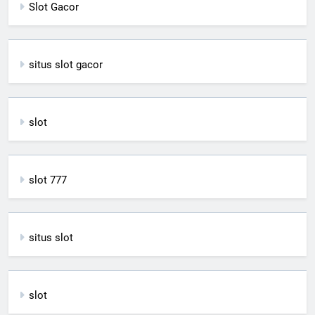
Slot Gacor
situs slot gacor
slot
slot 777
situs slot
slot