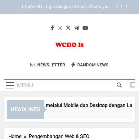
Skip
Login KAYA787 dengan Proses Akses yang
to
Fleksibel dan Responsif
content
KAYA787 Login dengan Proses Verifikasi Akun
yang Lebih Terstruktur
EDWINSLOT Login melalui Mobile dan Desktop
dengan Langkah Praktis
LEBAH4D Login dengan Proses Akses yang
Fleksibel dan Responsif
WCDO It
Temukan Solusi Teknologi Modern Dan
Login KAYA787 dengan Proses Akses yang
NEWSLETTER
RANDOM NEWS
Fleksibel dan Responsif
Layanan Digital Profesional Di WCDO It.
KAYA787 Login dengan Proses Verifikasi Akun
Untuk Bisnis Yang Siap Bertransformasi.
yang Lebih Terstruktur
MENU
WINSLOT Login melalui Mobile dan Desktop dengan Langkah 
HEADLINES
Weeks Ago
Home
Pengembangan Web & SEO