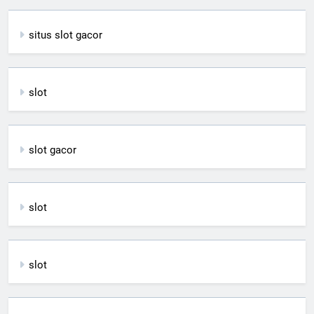
situs slot gacor
slot
slot gacor
slot
slot