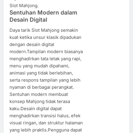
Slot Mahjong.
Sentuhan Modern dalam
Desain Digital
Daya tarik Slot Mahjong semakin
kuat ketika unsur klasik dipadukan
dengan desain digital
modern.Tampilan modern biasanya
menghadirkan tata letak yang rapi,
menu yang mudah dipahami,
animasi yang tidak berlebihan,
serta respons tampilan yang lebih
nyaman di berbagai perangkat.
Sentuhan modern membuat
konsep Mahjong tidak terasa
kaku.Desain digital dapat
menghadirkan transisi halus, efek
visual ringan, dan struktur halaman
yang lebih praktis.Pengguna dapat