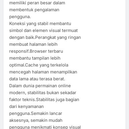
memiliki peran besar dalam
membentuk pengalaman
pengguna.
Koneksi yang stabil membantu
simbol dan elemen visual termuat
dengan baik.Perangkat yang ringan
membuat halaman lebih
responsif.Browser terbaru
membantu tampilan lebih
optimal.Cache yang terkelola
mencegah halaman menampilkan
data lama atau terasa berat.
Dalam dunia permainan online
modern, stabilitas bukan sekadar
faktor teknis.Stabilitas juga bagian
dari kenyamanan
pengguna.Semakin lancar
aksesnya, semakin mudah
pengguna menikmati konsep visual