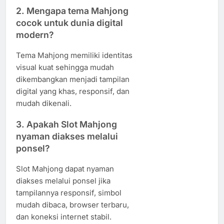
2. Mengapa tema Mahjong
cocok untuk dunia digital
modern?
Tema Mahjong memiliki identitas
visual kuat sehingga mudah
dikembangkan menjadi tampilan
digital yang khas, responsif, dan
mudah dikenali.
3. Apakah Slot Mahjong
nyaman diakses melalui
ponsel?
Slot Mahjong dapat nyaman
diakses melalui ponsel jika
tampilannya responsif, simbol
mudah dibaca, browser terbaru,
dan koneksi internet stabil.