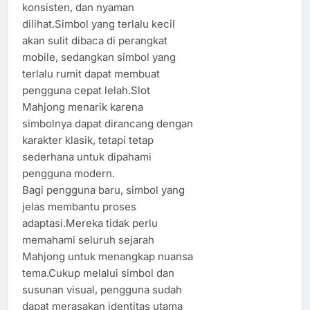
konsisten, dan nyaman
dilihat.Simbol yang terlalu kecil
akan sulit dibaca di perangkat
mobile, sedangkan simbol yang
terlalu rumit dapat membuat
pengguna cepat lelah.Slot
Mahjong menarik karena
simbolnya dapat dirancang dengan
karakter klasik, tetapi tetap
sederhana untuk dipahami
pengguna modern.
Bagi pengguna baru, simbol yang
jelas membantu proses
adaptasi.Mereka tidak perlu
memahami seluruh sejarah
Mahjong untuk menangkap nuansa
tema.Cukup melalui simbol dan
susunan visual, pengguna sudah
dapat merasakan identitas utama