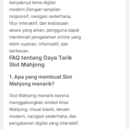
banyaknya tema digital
modern.Dengan tampilan
responsif, navigasi sederhana,
fitur interaktif, dan kebiasaan
akses yang aman, pengguna dapat
menikmati pengalaman online yang
lebih nyaman, informatif, dan
berkesan.
FAQ tentang Daya Tarik
Slot Mahjong
1. Apa yang membuat Slot
Mahjong menarik?
Slot Mahjong menarik karena
menggabungkan simbol khas
Mahjong, visual klasik, desain
modern, navigasi sederhana, dan
pengalaman digital yang interaktif.