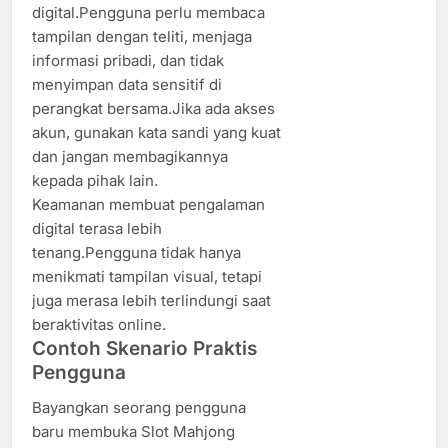
digital.Pengguna perlu membaca
tampilan dengan teliti, menjaga
informasi pribadi, dan tidak
menyimpan data sensitif di
perangkat bersama.Jika ada akses
akun, gunakan kata sandi yang kuat
dan jangan membagikannya
kepada pihak lain.
Keamanan membuat pengalaman
digital terasa lebih
tenang.Pengguna tidak hanya
menikmati tampilan visual, tetapi
juga merasa lebih terlindungi saat
beraktivitas online.
Contoh Skenario Praktis
Pengguna
Bayangkan seorang pengguna
baru membuka Slot Mahjong