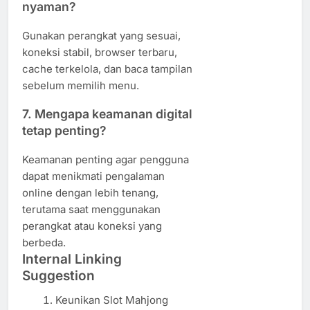
nyaman?
Gunakan perangkat yang sesuai,
koneksi stabil, browser terbaru,
cache terkelola, dan baca tampilan
sebelum memilih menu.
7. Mengapa keamanan digital
tetap penting?
Keamanan penting agar pengguna
dapat menikmati pengalaman
online dengan lebih tenang,
terutama saat menggunakan
perangkat atau koneksi yang
berbeda.
Internal Linking
Suggestion
Keunikan Slot Mahjong