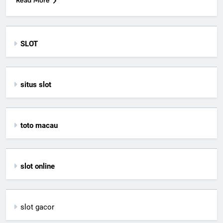
Read More
SLOT
situs slot
toto macau
slot online
slot gacor