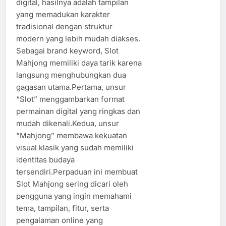
digital, hasilnya adalah tampilan
yang memadukan karakter
tradisional dengan struktur
modern yang lebih mudah diakses.
Sebagai brand keyword, Slot
Mahjong memiliki daya tarik karena
langsung menghubungkan dua
gagasan utama.Pertama, unsur
“Slot” menggambarkan format
permainan digital yang ringkas dan
mudah dikenali.Kedua, unsur
“Mahjong” membawa kekuatan
visual klasik yang sudah memiliki
identitas budaya
tersendiri.Perpaduan ini membuat
Slot Mahjong sering dicari oleh
pengguna yang ingin memahami
tema, tampilan, fitur, serta
pengalaman online yang