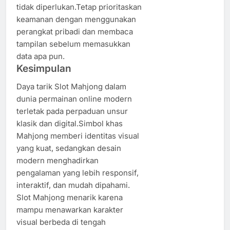
tidak diperlukan.Tetap prioritaskan
keamanan dengan menggunakan
perangkat pribadi dan membaca
tampilan sebelum memasukkan
data apa pun.
Kesimpulan
Daya tarik Slot Mahjong dalam
dunia permainan online modern
terletak pada perpaduan unsur
klasik dan digital.Simbol khas
Mahjong memberi identitas visual
yang kuat, sedangkan desain
modern menghadirkan
pengalaman yang lebih responsif,
interaktif, dan mudah dipahami.
Slot Mahjong menarik karena
mampu menawarkan karakter
visual berbeda di tengah