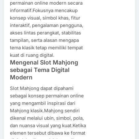
permainan online modern secara
informatif.Fokusnya mencakup
konsep visual, simbol khas, fitur
interaktif, pengalaman pengguna,
akses lintas perangkat, stabilitas
tampilan, serta alasan mengapa
tema klasik tetap memiliki tempat
kuat di ruang digital.
Mengenal Slot Mahjong
sebagai Tema Digital
Modern
Slot Mahjong dapat dipahami
sebagai konsep permainan online
yang mengambil inspirasi dari
Mahjong klasik.Mahjong sendiri
dikenal melalui ubin, simbol, pola,
dan nuansa visual yang kuat.Ketika
elemen tersebut dibawa ke format