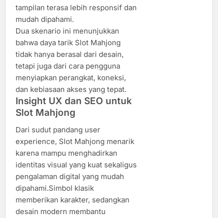
tampilan terasa lebih responsif dan
mudah dipahami.
Dua skenario ini menunjukkan
bahwa daya tarik Slot Mahjong
tidak hanya berasal dari desain,
tetapi juga dari cara pengguna
menyiapkan perangkat, koneksi,
dan kebiasaan akses yang tepat.
Insight UX dan SEO untuk
Slot Mahjong
Dari sudut pandang user
experience, Slot Mahjong menarik
karena mampu menghadirkan
identitas visual yang kuat sekaligus
pengalaman digital yang mudah
dipahami.Simbol klasik
memberikan karakter, sedangkan
desain modern membantu