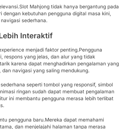
relevansi.Slot Mahjong tidak hanya bergantung pada
iri dengan kebutuhan pengguna digital masa kini,
n navigasi sederhana.
bih Interaktif
experience menjadi faktor penting.Pengguna
respons yang jelas, dan alur yang tidak
tarik karena dapat menghadirkan pengalaman yang
bol, dan navigasi yang saling mendukung.
n sederhana seperti tombol yang responsif, simbol
animasi ringan sudah dapat membuat pengalaman
fitur ini membantu pengguna merasa lebih terlibat
s.
bantu pengguna baru.Mereka dapat memahami
utama, dan menjelajahi halaman tanpa merasa