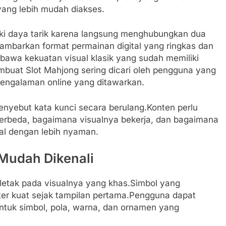
 yang lebih mudah diakses.
iki daya tarik karena langsung menghubungkan dua
mbarkan format permainan digital yang ringkas dan
awa kekuatan visual klasik yang sudah memiliki
embuat Slot Mahjong sering dicari oleh pengguna yang
 pengalaman online yang ditawarkan.
nyebut kata kunci secara berulang.Konten perlu
erbeda, bagaimana visualnya bekerja, dan bagaimana
al dengan lebih nyaman.
 Mudah Dikenali
rletak pada visualnya yang khas.Simbol yang
kter kuat sejak tampilan pertama.Pengguna dapat
ntuk simbol, pola, warna, dan ornamen yang