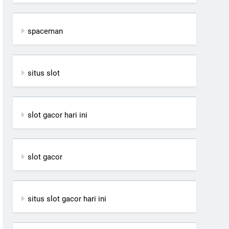
spaceman
situs slot
slot gacor hari ini
slot gacor
situs slot gacor hari ini