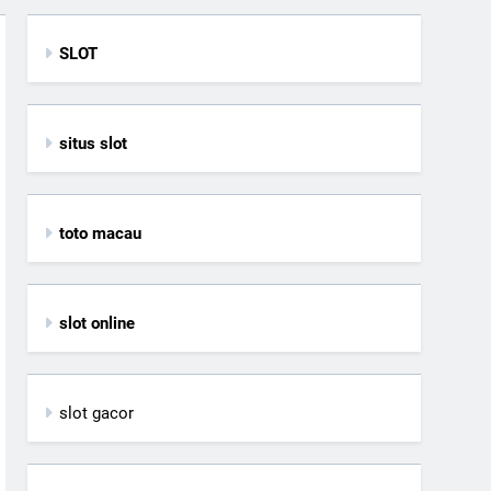
SLOT
situs slot
toto macau
slot online
slot gacor