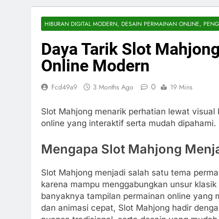
HIBURAN DIGITAL MODERN, DESAIN PERMAINAN ONLINE, PENG
Daya Tarik Slot Mahjon
Online Modern
0
Fcd49a9
3 Months Ago
19 Mins
Slot Mahjong menarik perhatian lewat visual
online yang interaktif serta mudah dipahami.
Mengapa Slot Mahjong Menjadi
Slot Mahjong menjadi salah satu tema perma
karena mampu menggabungkan unsur klasik de
banyaknya tampilan permainan online yang 
dan animasi cepat, Slot Mahjong hadir denga