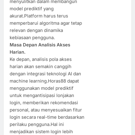
menyulitkan dalam membangun
model prediktif yang
akurat.Platform harus terus
memperbarui algoritma agar tetap
relevan dengan dinamika
kebiasaan pengguna.
Masa Depan Analisis Akses
Harian.
Ke depan, analisis pola akses
harian akan semakin canggih
dengan integrasi teknologi AI dan
machine learning.Horas88 dapat
menggunakan model prediktif
untuk mengantisipasi lonjakan
login, memberikan rekomendasi
personal, atau menyesuaikan fitur
login secara real-time berdasarkan
perilaku pengguna.Hal ini
menjadikan sistem login lebih