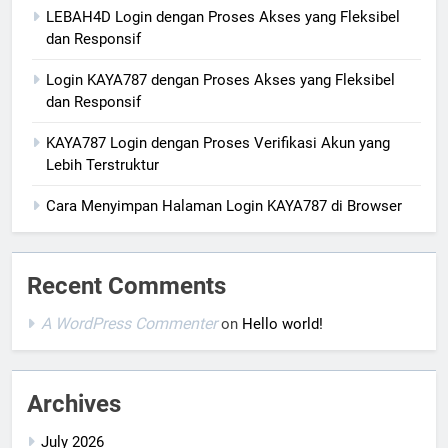
LEBAH4D Login dengan Proses Akses yang Fleksibel
dan Responsif
Login KAYA787 dengan Proses Akses yang Fleksibel
dan Responsif
KAYA787 Login dengan Proses Verifikasi Akun yang
Lebih Terstruktur
Cara Menyimpan Halaman Login KAYA787 di Browser
Recent Comments
A WordPress Commenter
on
Hello world!
Archives
July 2026