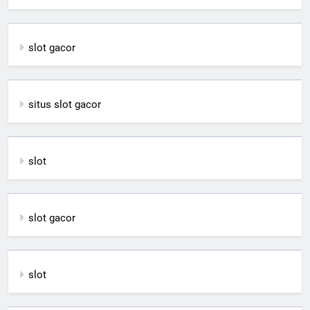
slot gacor
situs slot gacor
slot
slot gacor
slot