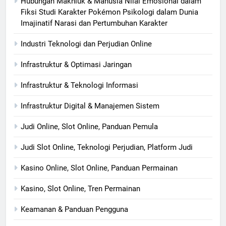
Hubungan Makhluk & Manusia Nilai Emosional dalam
Fiksi Studi Karakter Pokémon Psikologi dalam Dunia
Imajinatif Narasi dan Pertumbuhan Karakter
Industri Teknologi dan Perjudian Online
Infrastruktur & Optimasi Jaringan
Infrastruktur & Teknologi Informasi
Infrastruktur Digital & Manajemen Sistem
Judi Online, Slot Online, Panduan Pemula
Judi Slot Online, Teknologi Perjudian, Platform Judi
Kasino Online, Slot Online, Panduan Permainan
Kasino, Slot Online, Tren Permainan
Keamanan & Panduan Pengguna