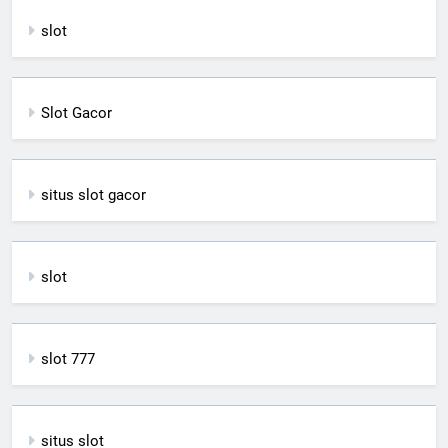
slot
Slot Gacor
situs slot gacor
slot
slot 777
situs slot