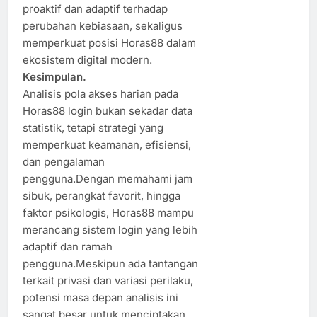
proaktif dan adaptif terhadap
perubahan kebiasaan, sekaligus
memperkuat posisi Horas88 dalam
ekosistem digital modern.
Kesimpulan.
Analisis pola akses harian pada
Horas88 login bukan sekadar data
statistik, tetapi strategi yang
memperkuat keamanan, efisiensi,
dan pengalaman
pengguna.Dengan memahami jam
sibuk, perangkat favorit, hingga
faktor psikologis, Horas88 mampu
merancang sistem login yang lebih
adaptif dan ramah
pengguna.Meskipun ada tantangan
terkait privasi dan variasi perilaku,
potensi masa depan analisis ini
sangat besar untuk menciptakan