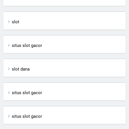
slot
situs slot gacor
slot dana
situs slot gacor
situs slot gacor