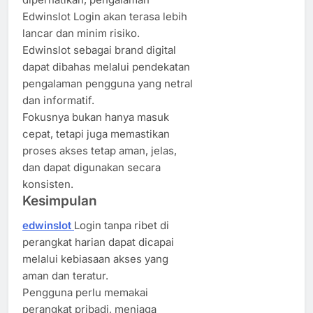
Edwinslot Login akan terasa lebih
lancar dan minim risiko.
Edwinslot sebagai brand digital
dapat dibahas melalui pendekatan
pengalaman pengguna yang netral
dan informatif.
Fokusnya bukan hanya masuk
cepat, tetapi juga memastikan
proses akses tetap aman, jelas,
dan dapat digunakan secara
konsisten.
Kesimpulan
edwinslot
Login tanpa ribet di
perangkat harian dapat dicapai
melalui kebiasaan akses yang
aman dan teratur.
Pengguna perlu memakai
perangkat pribadi, menjaga