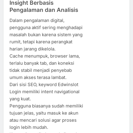
Insight Berbasis
Pengalaman dan Analisis
Dalam pengalaman digital,
pengguna aktif sering menghadapi
masalah bukan karena sistem yang
rumit, tetapi karena perangkat
harian jarang dikelola.
Cache menumpuk, browser lama,
terlalu banyak tab, dan koneksi
tidak stabil menjadi penyebab
umum akses terasa lambat.
Dari sisi SEO, keyword Edwinslot
Login memiliki intent navigational
yang kuat.
Pengguna biasanya sudah memiliki
tujuan jelas, yaitu masuk ke akun
atau mencari solusi agar proses
login lebih mudah.