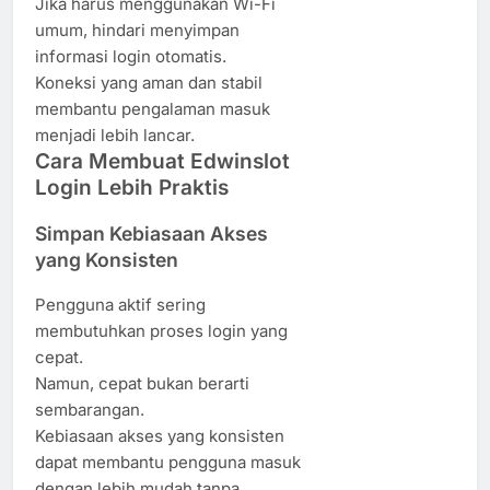
Jika harus menggunakan Wi-Fi
umum, hindari menyimpan
informasi login otomatis.
Koneksi yang aman dan stabil
membantu pengalaman masuk
menjadi lebih lancar.
Cara Membuat Edwinslot
Login Lebih Praktis
Simpan Kebiasaan Akses
yang Konsisten
Pengguna aktif sering
membutuhkan proses login yang
cepat.
Namun, cepat bukan berarti
sembarangan.
Kebiasaan akses yang konsisten
dapat membantu pengguna masuk
dengan lebih mudah tanpa