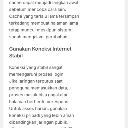
cache dapat menjadi langkah awal
sebelum mencoba cara lain.
Cache yang terlalu lama tersimpan
terkadang membuat halaman lama
tetap muncul meskipun sistem
sudah mengalami perubahan.
Gunakan Koneksi Internet
Stabil
Koneksi yang stabil sangat
memengaruhi proses login.
Jika jaringan terputus saat
pengguna memasukkan data,
proses masuk bisa gagal atau
halaman berhenti merespons.
Untuk akses harian, gunakan
koneksi pribadi yang lebih aman
dibandingkan jaringan publik.