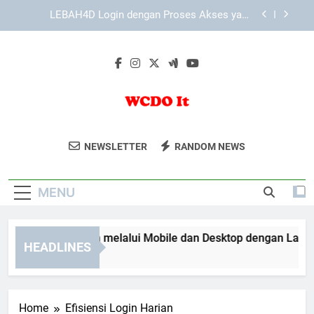
Skip
Login KAYA787 dengan Proses Akses yang
to
Fleksibel dan Responsif
content
KAYA787 Login dengan Proses Verifikasi Akun
yang Lebih Terstruktur
EDWINSLOT Login melalui Mobile dan Desktop
dengan Langkah Praktis
LEBAH4D Login dengan Proses Akses yang
Fleksibel dan Responsif
WCDO It
Temukan Solusi Teknologi Modern Dan
Login KAYA787 dengan Proses Akses yang
NEWSLETTER
RANDOM NEWS
Fleksibel dan Responsif
Layanan Digital Profesional Di WCDO It.
KAYA787 Login dengan Proses Verifikasi Akun
Untuk Bisnis Yang Siap Bertransformasi.
yang Lebih Terstruktur
MENU
WINSLOT Login melalui Mobile dan Desktop dengan Langkah P
HEADLINES
Weeks Ago
Home
Efisiensi Login Harian