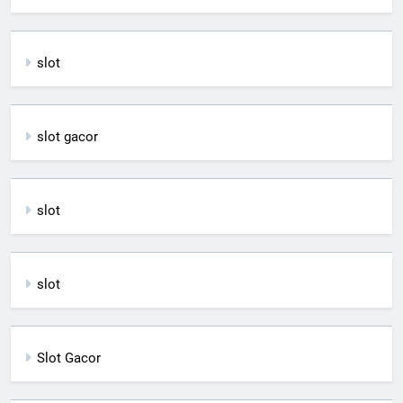
slot
slot gacor
slot
slot
Slot Gacor