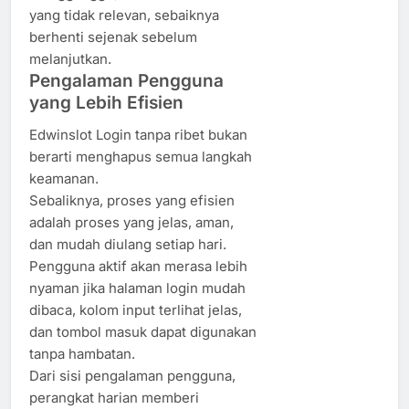
yang tidak relevan, sebaiknya
berhenti sejenak sebelum
melanjutkan.
Pengalaman Pengguna
yang Lebih Efisien
Edwinslot Login tanpa ribet bukan
berarti menghapus semua langkah
keamanan.
Sebaliknya, proses yang efisien
adalah proses yang jelas, aman,
dan mudah diulang setiap hari.
Pengguna aktif akan merasa lebih
nyaman jika halaman login mudah
dibaca, kolom input terlihat jelas,
dan tombol masuk dapat digunakan
tanpa hambatan.
Dari sisi pengalaman pengguna,
perangkat harian memberi