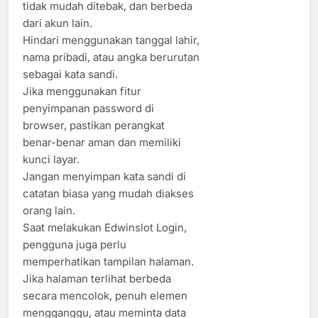
tidak mudah ditebak, dan berbeda
dari akun lain.
Hindari menggunakan tanggal lahir,
nama pribadi, atau angka berurutan
sebagai kata sandi.
Jika menggunakan fitur
penyimpanan password di
browser, pastikan perangkat
benar-benar aman dan memiliki
kunci layar.
Jangan menyimpan kata sandi di
catatan biasa yang mudah diakses
orang lain.
Saat melakukan Edwinslot Login,
pengguna juga perlu
memperhatikan tampilan halaman.
Jika halaman terlihat berbeda
secara mencolok, penuh elemen
mengganggu, atau meminta data