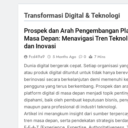
Transformasi Digital & Teknologi
Prospek dan Arah Pengembangan Plat
Masa Depan: Menavigasi Tren Teknol
dan Inovasi
Fcd49a9
5 Months Ago
0
7 Mins
Dunia digital bergerak cepat. Setiap organisasi ya
atau produk digital dituntut untuk tidak hanya berevo
berinovasi secara berkelanjutan demi memenuhi k
pengguna yang terus berkembang. Prospek dan a
platform digital di masa depan menjadi topik pentin
dipahami, baik oleh pembuat keputusan bisnis, pe
maupun para profesional di industri teknologi.
Artikel ini merangkum insight dari sumber terpercay
tren masa depan, serta pendekatan strategis berd
E‑E‑A‑T (Experience, Expertise, Authoritativeness,