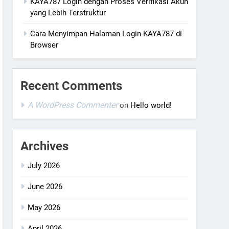
KAYA787 Login dengan Proses Verifikasi Akun
yang Lebih Terstruktur
Cara Menyimpan Halaman Login KAYA787 di
Browser
Recent Comments
A WordPress Commenter
on
Hello world!
Archives
July 2026
June 2026
May 2026
April 2026