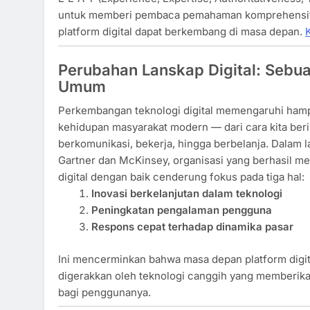
untuk memberi pembaca pemahaman komprehensif
platform digital dapat berkembang di masa depan.
Perubahan Lanskap Digital: Seb
Umum
Perkembangan teknologi digital memengaruhi hamp
kehidupan masyarakat modern — dari cara kita beri
berkomunikasi, bekerja, hingga berbelanja. Dalam 
Gartner dan McKinsey, organisasi yang berhasil m
digital dengan baik cenderung fokus pada tiga hal:
Inovasi berkelanjutan dalam teknologi
Peningkatan pengalaman pengguna
Respons cepat terhadap dinamika pasar
Ini mencerminkan bahwa masa depan platform digit
digerakkan oleh teknologi canggih yang memberikan
bagi penggunanya.