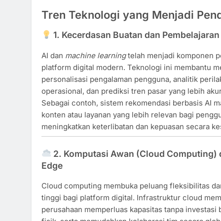
Tren Teknologi yang Menjadi Pe
1. Kecerdasan Buatan dan Pembelajaran
AI dan
machine learning
telah menjadi komponen p
platform digital modern. Teknologi ini membantu 
personalisasi pengalaman pengguna, analitik perila
operasional, dan prediksi tren pasar yang lebih akur
Sebagai contoh, sistem rekomendasi berbasis AI 
konten atau layanan yang lebih relevan bagi peng
meningkatkan keterlibatan dan kepuasan secara ke
2. Komputasi Awan (Cloud Computing) d
Edge
Cloud computing membuka peluang fleksibilitas dan
tinggi bagi platform digital. Infrastruktur cloud m
perusahaan memperluas kapasitas tanpa investasi 