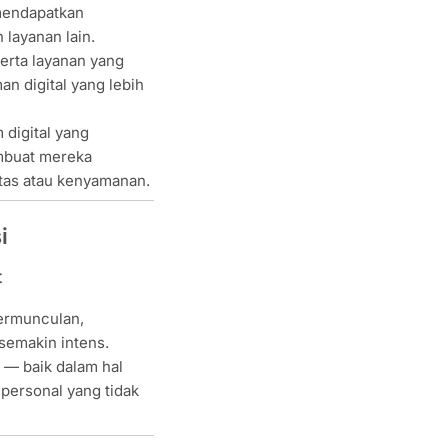
mendapatkan
layanan lain.
serta layanan yang
 digital yang lebih
digital yang
mbuat mereka
itas atau kenyamanan.
i
t
bermunculan,
semakin intens.
 — baik dalam hal
 personal yang tidak