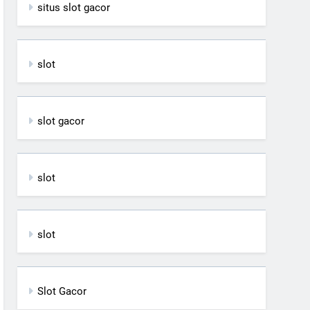
situs slot gacor
slot
slot gacor
slot
slot
Slot Gacor