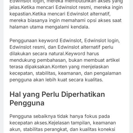
Edwinslot login, mereka membutuhkan akses yang
jelas.Ketika mencari Edwinslot resmi, mereka ingin
kepastian.Ketika mencari Edwinslot alternatif,
mereka biasanya ingin memahami opsi akses saat
halaman utama mengalami kendala.
Penggunaan keyword Edwinslot, Edwinslot login,
Edwinslot resmi, dan Edwinslot alternatif perlu
dilakukan secara natural.Keyword harus
mendukung pembahasan, bukan membuat artikel
terasa dipaksakan.Konten yang menjelaskan
kecepatan, stabilitas, keamanan, dan pengalaman
pengguna akan lebih kuat secara kualitas.
Hal yang Perlu Diperhatikan
Pengguna
Pengguna sebaiknya tidak hanya fokus pada
kecepatan akses.Kejelasan tampilan, keamanan
akun, stabilitas perangkat, dan kualitas koneksi