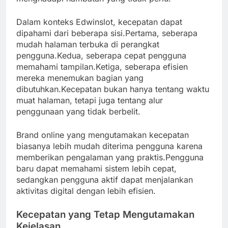
Dalam konteks Edwinslot, kecepatan dapat
dipahami dari beberapa sisi.Pertama, seberapa
mudah halaman terbuka di perangkat
pengguna.Kedua, seberapa cepat pengguna
memahami tampilan.Ketiga, seberapa efisien
mereka menemukan bagian yang
dibutuhkan.Kecepatan bukan hanya tentang waktu
muat halaman, tetapi juga tentang alur
penggunaan yang tidak berbelit.
Brand online yang mengutamakan kecepatan
biasanya lebih mudah diterima pengguna karena
memberikan pengalaman yang praktis.Pengguna
baru dapat memahami sistem lebih cepat,
sedangkan pengguna aktif dapat menjalankan
aktivitas digital dengan lebih efisien.
Kecepatan yang Tetap Mengutamakan
Kejelasan