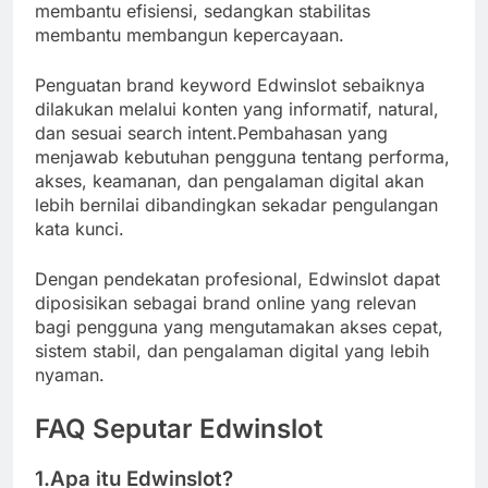
membantu efisiensi, sedangkan stabilitas
membantu membangun kepercayaan.
Penguatan brand keyword Edwinslot sebaiknya
dilakukan melalui konten yang informatif, natural,
dan sesuai search intent.Pembahasan yang
menjawab kebutuhan pengguna tentang performa,
akses, keamanan, dan pengalaman digital akan
lebih bernilai dibandingkan sekadar pengulangan
kata kunci.
Dengan pendekatan profesional, Edwinslot dapat
diposisikan sebagai brand online yang relevan
bagi pengguna yang mengutamakan akses cepat,
sistem stabil, dan pengalaman digital yang lebih
nyaman.
FAQ Seputar Edwinslot
1.Apa itu Edwinslot?