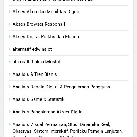
Akses Akun dan Mobilitas Digital
Akses Browser Responsif
Akses Digital Praktis dan Efisien
alternatif edwinslot
alternatif link edwinslot
Analisis & Tren Bisnis
Analisis Desain Digital & Pengalaman Pengguna
Analisis Game & Statistik
Analisis Pengalaman Akses Digital
Analisis Visual Permainan, Studi Dinamika Reel,
Observasi Sistem Interaktif, Perilaku Pemain Lanjutan,