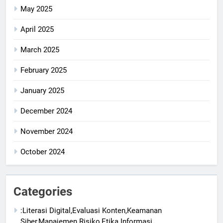
May 2025
April 2025
March 2025
February 2025
January 2025
December 2024
November 2024
October 2024
Categories
:Literasi Digital,Evaluasi Konten,Keamanan
Siber,Manajemen Risiko,Etika Informasi