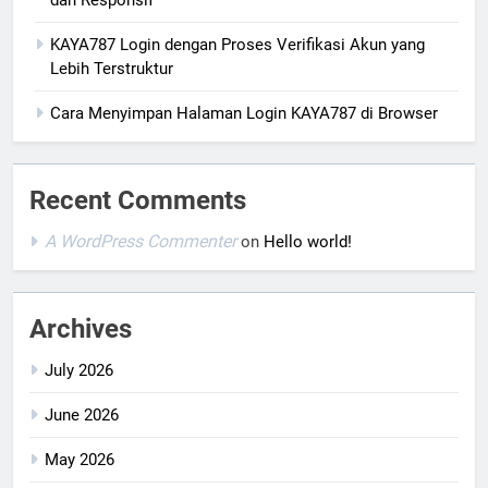
dan Responsif
KAYA787 Login dengan Proses Verifikasi Akun yang
Lebih Terstruktur
Cara Menyimpan Halaman Login KAYA787 di Browser
Recent Comments
A WordPress Commenter
on
Hello world!
Archives
July 2026
June 2026
May 2026