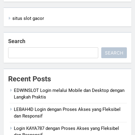
situs slot gacor
Search
SEARCH
Recent Posts
EDWINSLOT Login melalui Mobile dan Desktop dengan
Langkah Praktis
LEBAH4D Login dengan Proses Akses yang Fleksibel
dan Responsif
Login KAYA787 dengan Proses Akses yang Fleksibel