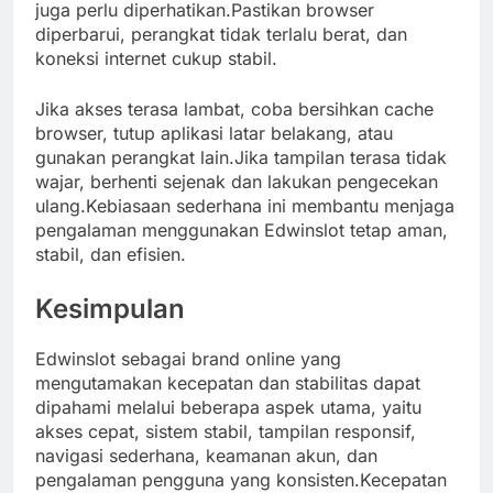
juga perlu diperhatikan.Pastikan browser
diperbarui, perangkat tidak terlalu berat, dan
koneksi internet cukup stabil.
Jika akses terasa lambat, coba bersihkan cache
browser, tutup aplikasi latar belakang, atau
gunakan perangkat lain.Jika tampilan terasa tidak
wajar, berhenti sejenak dan lakukan pengecekan
ulang.Kebiasaan sederhana ini membantu menjaga
pengalaman menggunakan Edwinslot tetap aman,
stabil, dan efisien.
Kesimpulan
Edwinslot sebagai brand online yang
mengutamakan kecepatan dan stabilitas dapat
dipahami melalui beberapa aspek utama, yaitu
akses cepat, sistem stabil, tampilan responsif,
navigasi sederhana, keamanan akun, dan
pengalaman pengguna yang konsisten.Kecepatan