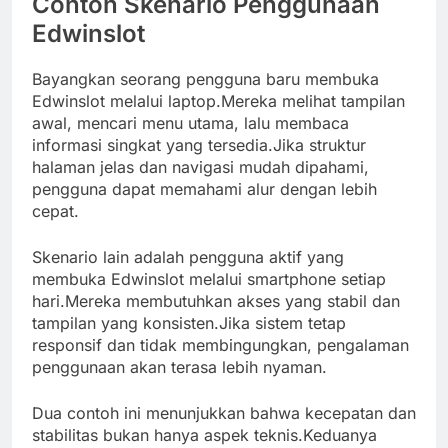
Contoh Skenario Penggunaan
Edwinslot
Bayangkan seorang pengguna baru membuka
Edwinslot melalui laptop.Mereka melihat tampilan
awal, mencari menu utama, lalu membaca
informasi singkat yang tersedia.Jika struktur
halaman jelas dan navigasi mudah dipahami,
pengguna dapat memahami alur dengan lebih
cepat.
Skenario lain adalah pengguna aktif yang
membuka Edwinslot melalui smartphone setiap
hari.Mereka membutuhkan akses yang stabil dan
tampilan yang konsisten.Jika sistem tetap
responsif dan tidak membingungkan, pengalaman
penggunaan akan terasa lebih nyaman.
Dua contoh ini menunjukkan bahwa kecepatan dan
stabilitas bukan hanya aspek teknis.Keduanya