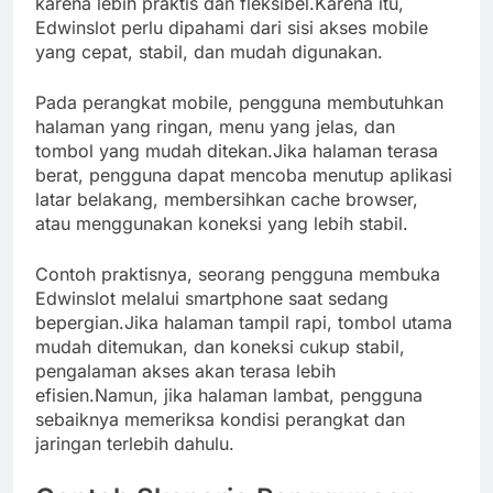
karena lebih praktis dan fleksibel.Karena itu,
Edwinslot perlu dipahami dari sisi akses mobile
yang cepat, stabil, dan mudah digunakan.
Pada perangkat mobile, pengguna membutuhkan
halaman yang ringan, menu yang jelas, dan
tombol yang mudah ditekan.Jika halaman terasa
berat, pengguna dapat mencoba menutup aplikasi
latar belakang, membersihkan cache browser,
atau menggunakan koneksi yang lebih stabil.
Contoh praktisnya, seorang pengguna membuka
Edwinslot melalui smartphone saat sedang
bepergian.Jika halaman tampil rapi, tombol utama
mudah ditemukan, dan koneksi cukup stabil,
pengalaman akses akan terasa lebih
efisien.Namun, jika halaman lambat, pengguna
sebaiknya memeriksa kondisi perangkat dan
jaringan terlebih dahulu.