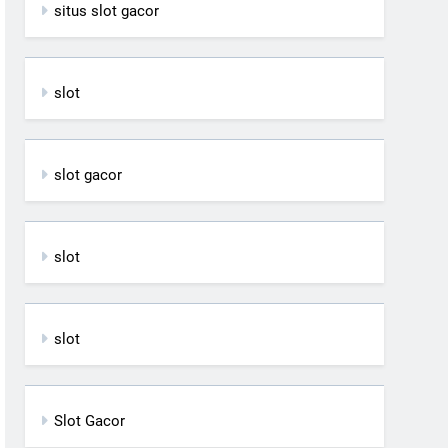
situs slot gacor
slot
slot gacor
slot
slot
Slot Gacor