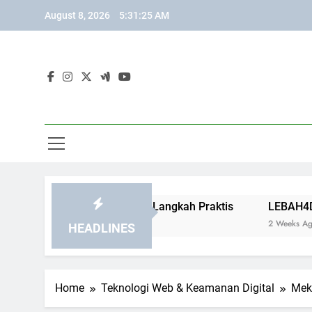
Skip
August 8, 2026
5:31:26 AM
to
content
WCD
Temukan So
n Desktop dengan Langkah Praktis
LEBAH4D Login denga
2 Weeks Ago
HEADLINES
Home
Teknologi Web & Keamanan Digital
Mek