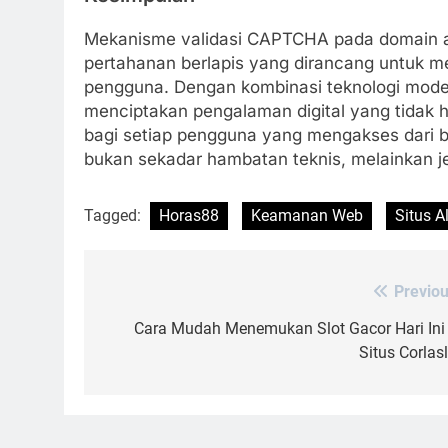
Mekanisme validasi CAPTCHA pada domain al
pertahanan berlapis yang dirancang untuk m
pengguna. Dengan kombinasi teknologi mode
menciptakan pengalaman digital yang tidak h
bagi setiap pengguna yang mengakses dari b
bukan sekadar hambatan teknis, melainkan j
Tagged:
Horas88
Keamanan Web
Situs Al
Previou
Post
navigation
Cara Mudah Menemukan Slot Gacor Hari Ini 
Situs Corlasl