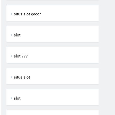
situs slot gacor
slot
slot 777
situs slot
slot