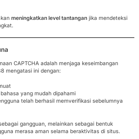
 akan
meningkatkan level tantangan
jika mendeteksi
ngkat.
una
gunaan CAPTCHA adalah menjaga keseimbangan
8 mengatasi ini dengan:
muat
m bahasa yang mudah dipahami
ngguna telah berhasil memverifikasi sebelumnya
 sebagai gangguan, melainkan sebagai bentuk
una merasa aman selama beraktivitas di situs.