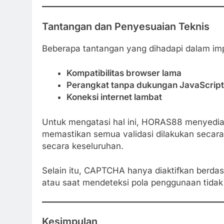
Tantangan dan Penyesuaian Teknis
Beberapa tantangan yang dihadapi dalam imp
Kompatibilitas browser lama
Perangkat tanpa dukungan JavaScript
Koneksi internet lambat
Untuk mengatasi hal ini, HORAS88 menyedia
memastikan semua validasi dilakukan secar
secara keseluruhan.
Selain itu, CAPTCHA hanya diaktifkan berdas
atau saat mendeteksi pola penggunaan tid
Kesimpulan