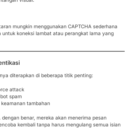
daftaran mungkin menggunakan CAPTCHA sederhana
ilih untuk koneksi lambat atau perangkat lama yang
ntikasi
ya diterapkan di beberapa titik penting:
rce attack
 bot spam
si keamanan tambahan
dengan benar, mereka akan menerima pesan
mencoba kembali tanpa harus mengulang semua isian