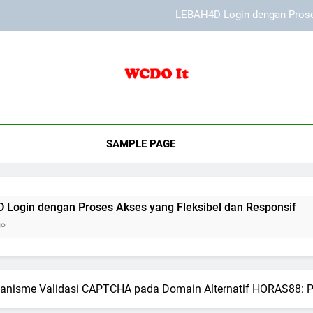
LEBAH4D Login dengan Prose
Login KAYA787 dengan Prose
KAYA787 Login dengan Proses V
O It
EDWINSLOT Login melalui Mobile
lusi Teknologi Modern Dan Layanan Digital Profesional Di WCD
LEBAH4D Login dengan Prose
SAMPLE PAGE
Login KAYA787 dengan Prose
KAYA787 Login dengan Proses V
n Proses Akses yang Fleksibel dan Responsif
Login KA
2 Weeks A
anisme Validasi CAPTCHA pada Domain Alternatif HORAS88: P