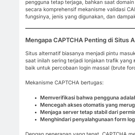
pengguna tetap terjaga, bahkan saat domain 
secara komprehensif mekanisme validasi CA
fungsinya, jenis yang digunakan, dan damp
Mengapa CAPTCHA Penting di Situs Al
Situs alternatif biasanya menjadi pintu masu
saat inilah sering terjadi lonjakan trafik yang
baik untuk percobaan login massal (brute fo
Mekanisme CAPTCHA bertugas:
Memverifikasi bahwa pengguna adala
Mencegah akses otomatis yang merug
Menjaga server tetap stabil dari permi
Menghindari penyalahgunaan form logi
Dengan penerapan yang tepat, CAPTCHA menj