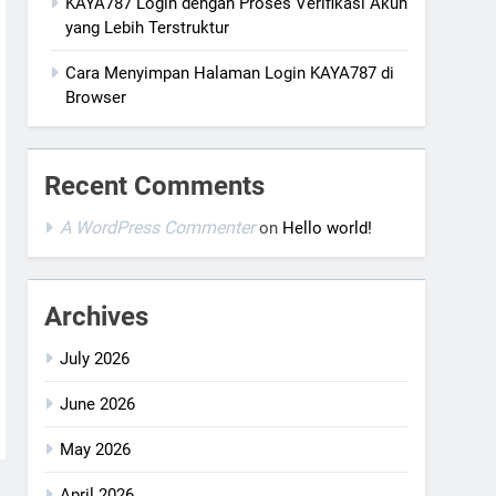
KAYA787 Login dengan Proses Verifikasi Akun
yang Lebih Terstruktur
Cara Menyimpan Halaman Login KAYA787 di
Browser
Recent Comments
A WordPress Commenter
on
Hello world!
Archives
July 2026
June 2026
May 2026
April 2026