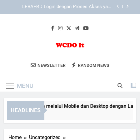
Skip
Login KAYA787 dengan Proses Akses yang
to
Fleksibel dan Responsif
content
KAYA787 Login dengan Proses Verifikasi Akun
yang Lebih Terstruktur
EDWINSLOT Login melalui Mobile dan Desktop
dengan Langkah Praktis
LEBAH4D Login dengan Proses Akses yang
Fleksibel dan Responsif
WCDO It
Temukan Solusi Teknologi Modern Dan
Login KAYA787 dengan Proses Akses yang
NEWSLETTER
RANDOM NEWS
Fleksibel dan Responsif
Layanan Digital Profesional Di WCDO It.
KAYA787 Login dengan Proses Verifikasi Akun
Untuk Bisnis Yang Siap Bertransformasi.
yang Lebih Terstruktur
MENU
WINSLOT Login melalui Mobile dan Desktop dengan Langkah 
HEADLINES
Weeks Ago
Home
Uncategorized