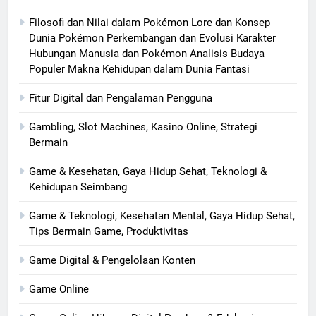
Filosofi dan Nilai dalam Pokémon Lore dan Konsep
Dunia Pokémon Perkembangan dan Evolusi Karakter
Hubungan Manusia dan Pokémon Analisis Budaya
Populer Makna Kehidupan dalam Dunia Fantasi
Fitur Digital dan Pengalaman Pengguna
Gambling, Slot Machines, Kasino Online, Strategi
Bermain
Game & Kesehatan, Gaya Hidup Sehat, Teknologi &
Kehidupan Seimbang
Game & Teknologi, Kesehatan Mental, Gaya Hidup Sehat,
Tips Bermain Game, Produktivitas
Game Digital & Pengelolaan Konten
Game Online