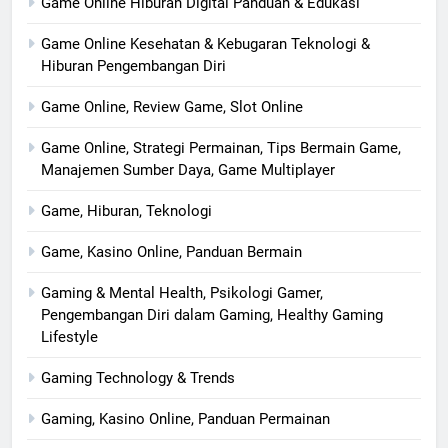
Game Online Hiburan Digital Panduan & Edukasi
Game Online Kesehatan & Kebugaran Teknologi &
Hiburan Pengembangan Diri
Game Online, Review Game, Slot Online
Game Online, Strategi Permainan, Tips Bermain Game,
Manajemen Sumber Daya, Game Multiplayer
Game, Hiburan, Teknologi
Game, Kasino Online, Panduan Bermain
Gaming & Mental Health, Psikologi Gamer,
Pengembangan Diri dalam Gaming, Healthy Gaming
Lifestyle
Gaming Technology & Trends
Gaming, Kasino Online, Panduan Permainan