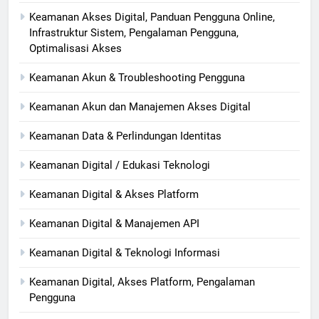
Keamanan Akses Digital, Panduan Pengguna Online,
Infrastruktur Sistem, Pengalaman Pengguna,
Optimalisasi Akses
Keamanan Akun & Troubleshooting Pengguna
Keamanan Akun dan Manajemen Akses Digital
Keamanan Data & Perlindungan Identitas
Keamanan Digital / Edukasi Teknologi
Keamanan Digital & Akses Platform
Keamanan Digital & Manajemen API
Keamanan Digital & Teknologi Informasi
Keamanan Digital, Akses Platform, Pengalaman
Pengguna