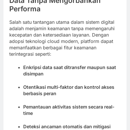
Data Tanpa Mengorbankan
Performa
Salah satu tantangan utama dalam sistem digital
adalah menjamin keamanan tanpa memengaruhi
kecepatan dan ketersediaan layanan. Dengan
adopsi teknologi cloud modern, platform dapat
memanfaatkan berbagai fitur keamanan
terintegrasi seperti:
Enkripsi data saat ditransfer maupun saat
disimpan
Otentikasi multi-faktor dan kontrol akses
berbasis peran
Pemantauan aktivitas sistem secara real-
time
Deteksi ancaman otomatis dan mitigasi