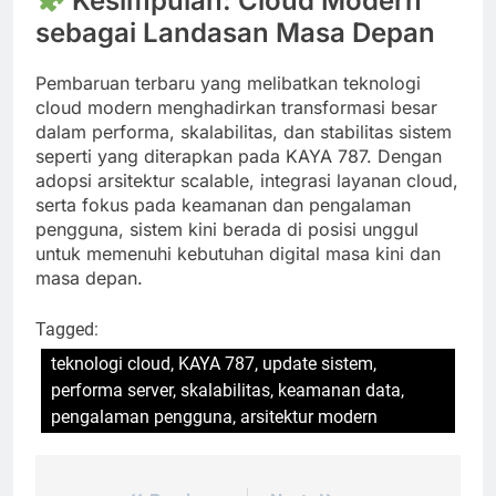
Kesimpulan: Cloud Modern
sebagai Landasan Masa Depan
Pembaruan terbaru yang melibatkan teknologi
cloud modern menghadirkan transformasi besar
dalam performa, skalabilitas, dan stabilitas sistem
seperti yang diterapkan pada KAYA 787. Dengan
adopsi arsitektur scalable, integrasi layanan cloud,
serta fokus pada keamanan dan pengalaman
pengguna, sistem kini berada di posisi unggul
untuk memenuhi kebutuhan digital masa kini dan
masa depan.
Tagged:
teknologi cloud, KAYA 787, update sistem,
performa server, skalabilitas, keamanan data,
pengalaman pengguna, arsitektur modern