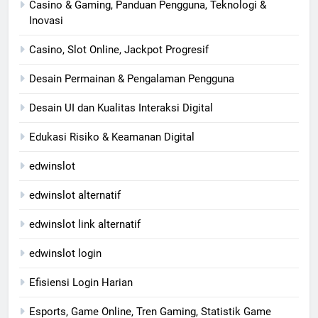
Casino & Gaming, Panduan Pengguna, Teknologi &
Inovasi
Casino, Slot Online, Jackpot Progresif
Desain Permainan & Pengalaman Pengguna
Desain UI dan Kualitas Interaksi Digital
Edukasi Risiko & Keamanan Digital
edwinslot
edwinslot alternatif
edwinslot link alternatif
edwinslot login
Efisiensi Login Harian
Esports, Game Online, Tren Gaming, Statistik Game