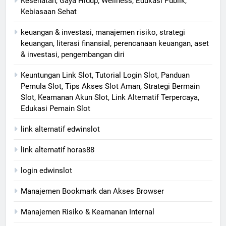
Kesehatan, Gaya Hidup, Wellness, Edukasi Publik,
Kebiasaan Sehat
keuangan & investasi, manajemen risiko, strategi
keuangan, literasi finansial, perencanaan keuangan, aset
& investasi, pengembangan diri
Keuntungan Link Slot, Tutorial Login Slot, Panduan
Pemula Slot, Tips Akses Slot Aman, Strategi Bermain
Slot, Keamanan Akun Slot, Link Alternatif Terpercaya,
Edukasi Pemain Slot
link alternatif edwinslot
link alternatif horas88
login edwinslot
Manajemen Bookmark dan Akses Browser
Manajemen Risiko & Keamanan Internal