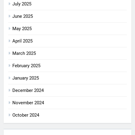
July 2025
June 2025
May 2025
April 2025
March 2025
February 2025
January 2025
December 2024
November 2024
October 2024