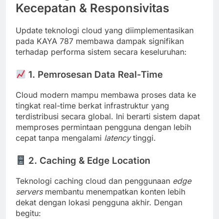
Kecepatan & Responsivitas
Update teknologi cloud yang diimplementasikan
pada KAYA 787 membawa dampak signifikan
terhadap performa sistem secara keseluruhan:
1. Pemrosesan Data Real-Time
Cloud modern mampu membawa proses data ke
tingkat real-time berkat infrastruktur yang
terdistribusi secara global. Ini berarti sistem dapat
memproses permintaan pengguna dengan lebih
cepat tanpa mengalami
latency
tinggi.
2. Caching & Edge Location
Teknologi caching cloud dan penggunaan
edge
servers
membantu menempatkan konten lebih
dekat dengan lokasi pengguna akhir. Dengan
begitu: