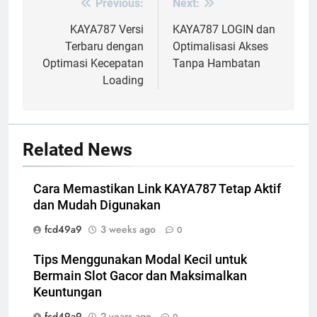
Previous:
Next:
Post
navigation
KAYA787 Versi
KAYA787 LOGIN dan
Terbaru dengan
Optimalisasi Akses
Optimasi Kecepatan
Tanpa Hambatan
Loading
Related News
Cara Memastikan Link KAYA787 Tetap Aktif
dan Mudah Digunakan
fcd49a9
3 weeks ago
0
Tips Menggunakan Modal Kecil untuk
Bermain Slot Gacor dan Maksimalkan
Keuntungan
fcd49a9
2 years ago
0