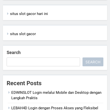
situs slot gacor hari ini
situs slot gacor
Search
SEARCH
Recent Posts
EDWINSLOT Login melalui Mobile dan Desktop dengan
Langkah Praktis
LEBAH4D Login dengan Proses Akses yang Fleksibel