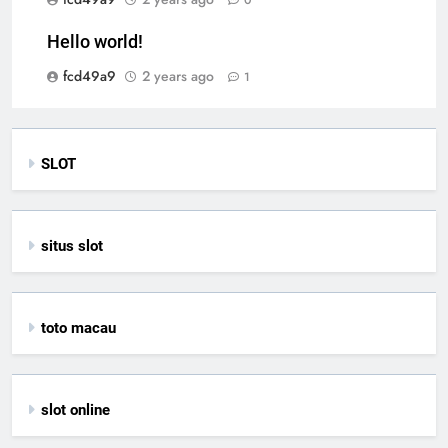
Hello world!
fcd49a9
2 years ago
1
SLOT
situs slot
toto macau
slot online