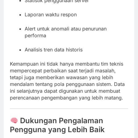
Statistik penggunaan server
Laporan waktu respon
Alert untuk anomali atau penurunan
performa
Analisis tren data historis
Kemampuan ini tidak hanya membantu tim teknis
mempercepat perbaikan saat terjadi masalah,
tetapi juga memberikan wawasan yang lebih
mendalam tentang pola penggunaan sistem. Data
ini selanjutnya dapat digunakan untuk membuat
perencanaan pengembangan yang lebih matang.
Dukungan Pengalaman
Pengguna yang Lebih Baik