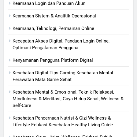
Keamanan Login dan Panduan Akun
Keamanan Sistem & Analitik Operasional
Keamanan, Teknologi, Permainan Online
Kecepatan Akses Digital, Panduan Login Online,
Optimasi Pengalaman Pengguna
Kenyamanan Pengguna Platform Digital
Kesehatan Digital Tips Gaming Kesehatan Mental
Perawatan Mata Game Sehat
Kesehatan Mental & Emosional, Teknik Relaksasi,
Mindfulness & Meditasi, Gaya Hidup Sehat, Wellness &
Self-Care
Kesehatan Pencernaan Nutrisi & Gizi Wellness &
Lifestyle Edukasi Kesehatan Healthy Living Guide