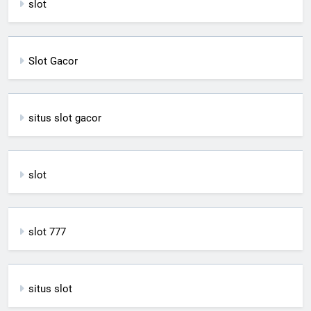
slot
Slot Gacor
situs slot gacor
slot
slot 777
situs slot