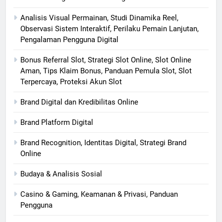
Analisis Visual Permainan, Studi Dinamika Reel,
Observasi Sistem Interaktif, Perilaku Pemain Lanjutan,
Pengalaman Pengguna Digital
Bonus Referral Slot, Strategi Slot Online, Slot Online
Aman, Tips Klaim Bonus, Panduan Pemula Slot, Slot
Terpercaya, Proteksi Akun Slot
Brand Digital dan Kredibilitas Online
Brand Platform Digital
Brand Recognition, Identitas Digital, Strategi Brand
Online
Budaya & Analisis Sosial
Casino & Gaming, Keamanan & Privasi, Panduan
Pengguna