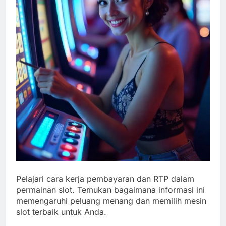
Pelajari cara kerja pembayaran dan RTP dalam
permainan slot. Temukan bagaimana informasi ini
memengaruhi peluang menang dan memilih mesin
slot terbaik untuk Anda.