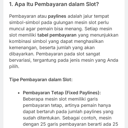
1.
Apa Itu Pembayaran dalam Slot?
Pembayaran atau
paylines
adalah jalur tempat
simbol-simbol pada gulungan mesin slot perlu
muncul agar pemain bisa menang. Setiap mesin
slot memiliki
tabel pembayaran
yang menunjukkan
kombinasi simbol yang dapat menghasilkan
kemenangan, beserta jumlah yang akan
dibayarkan. Pembayaran pada slot sangat
bervariasi, tergantung pada jenis mesin yang Anda
pilih.
Tipe Pembayaran dalam Slot:
Pembayaran Tetap (Fixed Paylines):
Beberapa mesin slot memiliki garis
pembayaran tetap, artinya pemain hanya
dapat bertaruh pada jumlah paylines yang
sudah ditentukan. Sebagai contoh, mesin
dengan 25 garis pembayaran berarti ada 25