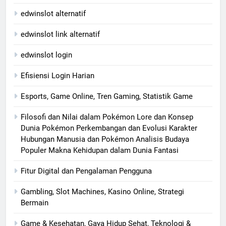
edwinslot alternatif
edwinslot link alternatif
edwinslot login
Efisiensi Login Harian
Esports, Game Online, Tren Gaming, Statistik Game
Filosofi dan Nilai dalam Pokémon Lore dan Konsep
Dunia Pokémon Perkembangan dan Evolusi Karakter
Hubungan Manusia dan Pokémon Analisis Budaya
Populer Makna Kehidupan dalam Dunia Fantasi
Fitur Digital dan Pengalaman Pengguna
Gambling, Slot Machines, Kasino Online, Strategi
Bermain
Game & Kesehatan, Gaya Hidup Sehat, Teknologi &