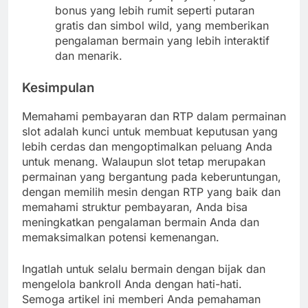
bonus yang lebih rumit seperti putaran
gratis dan simbol wild, yang memberikan
pengalaman bermain yang lebih interaktif
dan menarik.
Kesimpulan
Memahami pembayaran dan RTP dalam permainan
slot adalah kunci untuk membuat keputusan yang
lebih cerdas dan mengoptimalkan peluang Anda
untuk menang. Walaupun slot tetap merupakan
permainan yang bergantung pada keberuntungan,
dengan memilih mesin dengan RTP yang baik dan
memahami struktur pembayaran, Anda bisa
meningkatkan pengalaman bermain Anda dan
memaksimalkan potensi kemenangan.
Ingatlah untuk selalu bermain dengan bijak dan
mengelola bankroll Anda dengan hati-hati.
Semoga artikel ini memberi Anda pemahaman