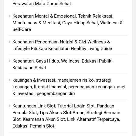
Perawatan Mata Game Sehat
Kesehatan Mental & Emosional, Teknik Relaksasi,
Mindfulness & Meditasi, Gaya Hidup Sehat, Wellness &
Self-Care
Kesehatan Pencernaan Nutrisi & Gizi Wellness &
Lifestyle Edukasi Kesehatan Healthy Living Guide
Kesehatan, Gaya Hidup, Wellness, Edukasi Publik,
Kebiasaan Sehat
keuangan & investasi, manajemen risiko, strategi
keuangan, literasi finansial, perencanaan keuangan, aset
& investasi, pengembangan diri
Keuntungan Link Slot, Tutorial Login Slot, Panduan
Pemula Slot, Tips Akses Slot Aman, Strategi Bermain
Slot, Keamanan Akun Slot, Link Alternatif Terpercaya,
Edukasi Pemain Slot