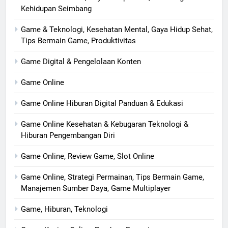
Kehidupan Seimbang
Game & Teknologi, Kesehatan Mental, Gaya Hidup Sehat,
Tips Bermain Game, Produktivitas
Game Digital & Pengelolaan Konten
Game Online
Game Online Hiburan Digital Panduan & Edukasi
Game Online Kesehatan & Kebugaran Teknologi &
Hiburan Pengembangan Diri
Game Online, Review Game, Slot Online
Game Online, Strategi Permainan, Tips Bermain Game,
Manajemen Sumber Daya, Game Multiplayer
Game, Hiburan, Teknologi