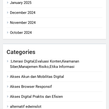
January 2025
December 2024
November 2024
October 2024
Categories
:Literasi Digital,Evaluasi Konten,Keamanan
Siber,Manajemen Risiko,Etika Informasi
Akses Akun dan Mobilitas Digital
Akses Browser Responsif
Akses Digital Praktis dan Efisien
alternatif edwinslot