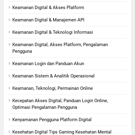
Keamanan Digital & Akses Platform
Keamanan Digital & Manajemen API
Keamanan Digital & Teknologi Informasi
Keamanan Digital, Akses Platform, Pengalaman
Pengguna
Keamanan Login dan Panduan Akun
Keamanan Sistem & Analitik Operasional
Keamanan, Teknologi, Permainan Online
Kecepatan Akses Digital, Panduan Login Online,
Optimasi Pengalaman Pengguna
Kenyamanan Pengguna Platform Digital
Kesehatan Digital Tips Gaming Kesehatan Mental