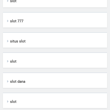
slot
slot 777
situs slot
slot
slot dana
slot