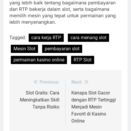
yang lebih baik tentang bagaimana pembayaran
dan RTP bekerja dalam slot, serta bagaimana
memilih mesin yang tepat untuk permainan yang
lebih menyenangkan.
Tagged:
cara kerja RTP
cara menang slot
Mesin Slot
pembayaran slot
permainan kasino online
RTP Slot
Previous:
Next:
Post
navigation
Slot Gratis: Cara
Kenapa Slot Gacor
Meningkatkan Skill
dengan RTP Tertinggi
Tanpa Risiko
Menjadi Mesin
Favorit di Kasino
Online