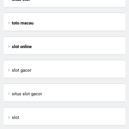
toto macau
slot online
slot gacor
situs slot gacor
slot