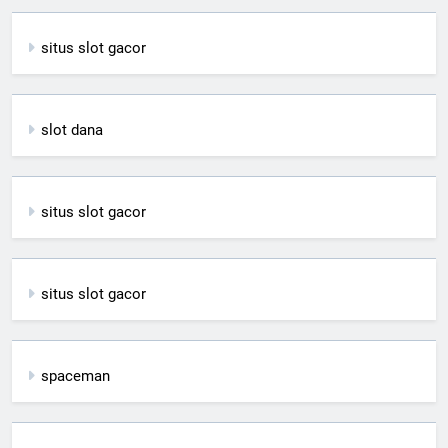
situs slot gacor
slot dana
situs slot gacor
situs slot gacor
spaceman