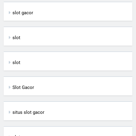
slot gacor
slot
slot
Slot Gacor
situs slot gacor