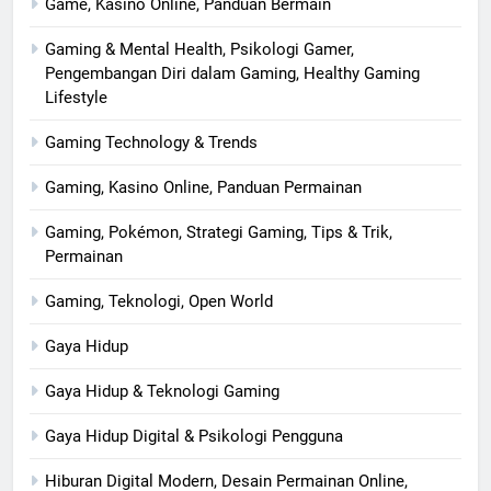
Game, Kasino Online, Panduan Bermain
Gaming & Mental Health, Psikologi Gamer,
Pengembangan Diri dalam Gaming, Healthy Gaming
Lifestyle
Gaming Technology & Trends
Gaming, Kasino Online, Panduan Permainan
Gaming, Pokémon, Strategi Gaming, Tips & Trik,
Permainan
Gaming, Teknologi, Open World
Gaya Hidup
Gaya Hidup & Teknologi Gaming
Gaya Hidup Digital & Psikologi Pengguna
Hiburan Digital Modern, Desain Permainan Online,