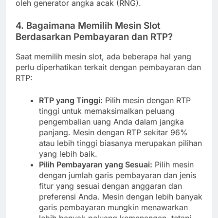
oleh generator angka acak (RNG).
4.
Bagaimana Memilih Mesin Slot
Berdasarkan Pembayaran dan RTP?
Saat memilih mesin slot, ada beberapa hal yang
perlu diperhatikan terkait dengan pembayaran dan
RTP:
RTP yang Tinggi:
Pilih mesin dengan RTP
tinggi untuk memaksimalkan peluang
pengembalian uang Anda dalam jangka
panjang. Mesin dengan RTP sekitar 96%
atau lebih tinggi biasanya merupakan pilihan
yang lebih baik.
Pilih Pembayaran yang Sesuai:
Pilih mesin
dengan jumlah garis pembayaran dan jenis
fitur yang sesuai dengan anggaran dan
preferensi Anda. Mesin dengan lebih banyak
garis pembayaran mungkin menawarkan