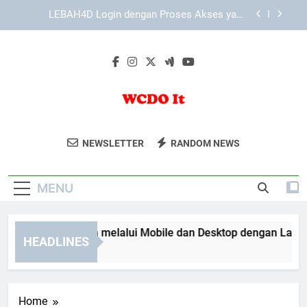
Skip
Login KAYA787 dengan Proses Akses yang
to
Fleksibel dan Responsif
content
KAYA787 Login dengan Proses Verifikasi Akun
yang Lebih Terstruktur
EDWINSLOT Login melalui Mobile dan Desktop
dengan Langkah Praktis
LEBAH4D Login dengan Proses Akses yang
Fleksibel dan Responsif
WCDO It
Temukan Solusi Teknologi Modern Dan
Login KAYA787 dengan Proses Akses yang
NEWSLETTER
RANDOM NEWS
Fleksibel dan Responsif
Layanan Digital Profesional Di WCDO It.
KAYA787 Login dengan Proses Verifikasi Akun
Untuk Bisnis Yang Siap Bertransformasi.
yang Lebih Terstruktur
MENU
WINSLOT Login melalui Mobile dan Desktop dengan Langkah P
HEADLINES
eeks Ago
Home