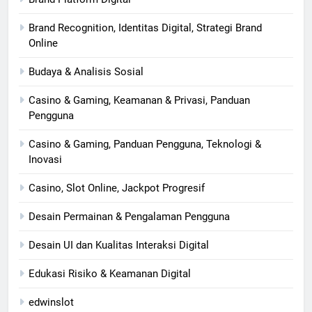
Brand Recognition, Identitas Digital, Strategi Brand
Online
Budaya & Analisis Sosial
Casino & Gaming, Keamanan & Privasi, Panduan
Pengguna
Casino & Gaming, Panduan Pengguna, Teknologi &
Inovasi
Casino, Slot Online, Jackpot Progresif
Desain Permainan & Pengalaman Pengguna
Desain UI dan Kualitas Interaksi Digital
Edukasi Risiko & Keamanan Digital
edwinslot