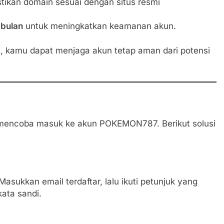
tikan domain sesuai dengan situs resmi
 bulan
untuk meningkatkan keamanan akun.
, kamu dapat menjaga akun tetap aman dari potensi
mencoba masuk ke akun POKEMON787. Berikut solusi
Masukkan email terdaftar, lalu ikuti petunjuk yang
kata sandi.