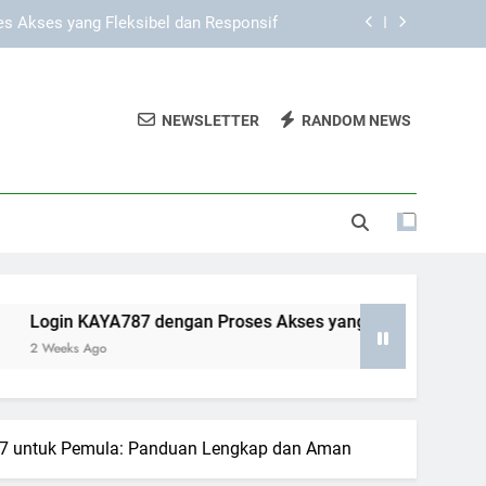
s Akses yang Fleksibel dan Responsif
s Akses yang Fleksibel dan Responsif
erifikasi Akun yang Lebih Terstruktur
NEWSLETTER
RANDOM NEWS
 dan Desktop dengan Langkah Praktis
O It. Untuk Bisnis Yang Siap Bertransformasi.
s Akses yang Fleksibel dan Responsif
s Akses yang Fleksibel dan Responsif
erifikasi Akun yang Lebih Terstruktur
AYA787 dengan Proses Akses yang Fleksibel dan Responsif
go
7 untuk Pemula: Panduan Lengkap dan Aman