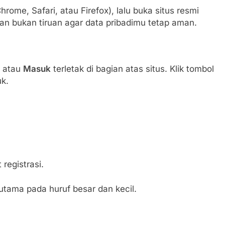
ome, Safari, atau Firefox), lalu buka situs resmi
n bukan tiruan agar data pribadimu tetap aman.
atau
Masuk
terletak di bagian atas situs. Klik tombol
k.
registrasi.
utama pada huruf besar dan kecil.