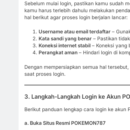
Sebelum mulai login, pastikan kamu sudah m
kamu harus terlebih dahulu melakukan pendaft
hal berikut agar proses login berjalan lancar:
Username atau email terdaftar
– Gunak
Kata sandi yang benar
– Pastikan tidak
Koneksi internet stabil
– Koneksi yang b
Perangkat aman
– Hindari login di kom
Dengan mempersiapkan semua hal tersebut, 
saat proses login.
3. Langkah-Langkah Login ke Akun 
Berikut panduan lengkap cara login ke aku
a. Buka Situs Resmi POKEMON787