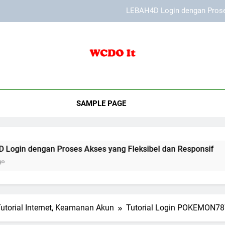
LEBAH4D Login dengan Prose
Login KAYA787 dengan Prose
KAYA787 Login dengan Proses V
O It
EDWINSLOT Login melalui Mobile
lusi Teknologi Modern Dan Layanan Digital Profesional Di WCD
LEBAH4D Login dengan Prose
SAMPLE PAGE
Login KAYA787 dengan Prose
KAYA787 Login dengan Proses V
n Proses Akses yang Fleksibel dan Responsif
Login K
2 Weeks A
Tutorial Internet, Keamanan Akun
Tutorial Login POKEMON78