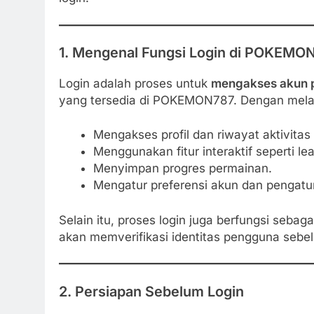
1. Mengenal Fungsi Login di POKEMO
Login adalah proses untuk
mengakses akun 
yang tersedia di POKEMON787. Dengan melak
Mengakses profil dan riwayat aktivitas
Menggunakan fitur interaktif seperti l
Menyimpan progres permainan.
Mengatur preferensi akun dan pengat
Selain itu, proses login juga berfungsi sebag
akan memverifikasi identitas pengguna seb
2. Persiapan Sebelum Login