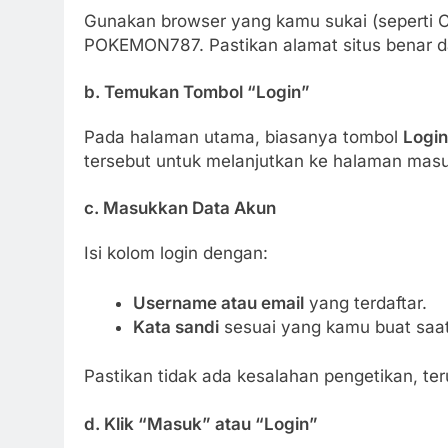
Gunakan browser yang kamu sukai (seperti Chr
POKEMON787. Pastikan alamat situs benar da
b. Temukan Tombol “Login”
Pada halaman utama, biasanya tombol
Login
tersebut untuk melanjutkan ke halaman masu
c. Masukkan Data Akun
Isi kolom login dengan:
Username atau email
yang terdaftar.
Kata sandi
sesuai yang kamu buat saat 
Pastikan tidak ada kesalahan pengetikan, ter
d. Klik “Masuk” atau “Login”