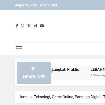
Skip
August 8, 2026
4:38:26 PM
to
content
WCD
Temukan So
n Desktop dengan Langkah Praktis
LEBAH4D Login denga
2 Weeks Ago
HEADLINES
Home
Teknologi, Game Online, Panduan Digital, 