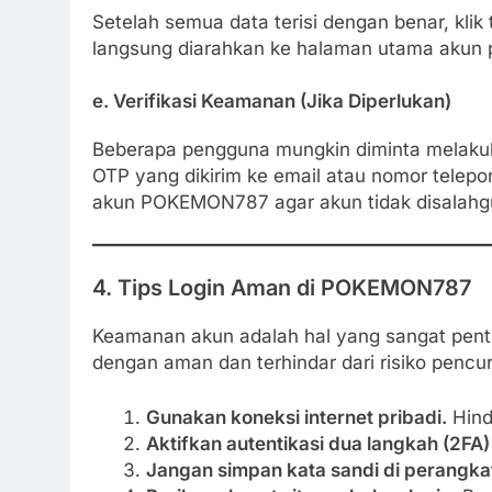
Setelah semua data terisi dengan benar, klik
langsung diarahkan ke halaman utama akun p
e. Verifikasi Keamanan (Jika Diperlukan)
Beberapa pengguna mungkin diminta melak
OTP yang dikirim ke email atau nomor telepo
akun POKEMON787 agar akun tidak disalahg
4. Tips Login Aman di POKEMON787
Keamanan akun adalah hal yang sangat pentin
dengan aman dan terhindar dari risiko pencur
Gunakan koneksi internet pribadi.
Hinda
Aktifkan autentikasi dua langkah (2FA)
Jangan simpan kata sandi di perangk