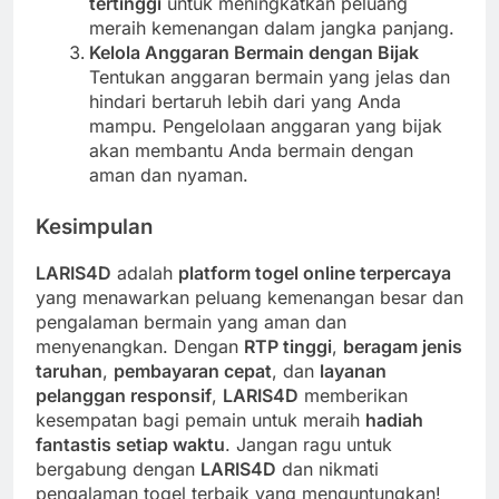
tertinggi
untuk meningkatkan peluang
meraih kemenangan dalam jangka panjang.
Kelola Anggaran Bermain dengan Bijak
Tentukan anggaran bermain yang jelas dan
hindari bertaruh lebih dari yang Anda
mampu. Pengelolaan anggaran yang bijak
akan membantu Anda bermain dengan
aman dan nyaman.
Kesimpulan
LARIS4D
adalah
platform togel online terpercaya
yang menawarkan peluang kemenangan besar dan
pengalaman bermain yang aman dan
menyenangkan. Dengan
RTP tinggi
,
beragam jenis
taruhan
,
pembayaran cepat
, dan
layanan
pelanggan responsif
,
LARIS4D
memberikan
kesempatan bagi pemain untuk meraih
hadiah
fantastis setiap waktu
. Jangan ragu untuk
bergabung dengan
LARIS4D
dan nikmati
pengalaman togel terbaik yang menguntungkan!