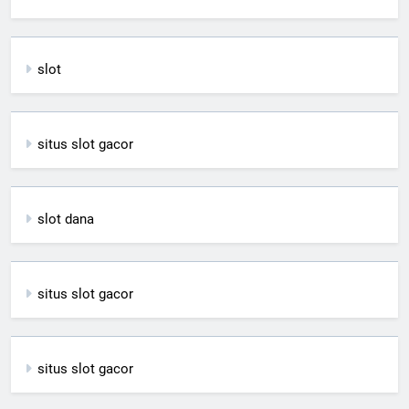
slot
situs slot gacor
slot dana
situs slot gacor
situs slot gacor