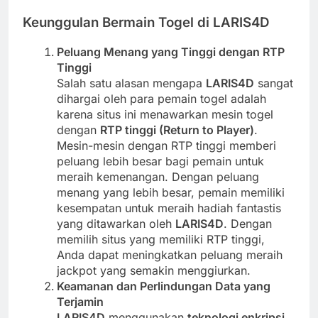
Keunggulan Bermain Togel di LARIS4D
Peluang Menang yang Tinggi dengan RTP
Tinggi
Salah satu alasan mengapa
LARIS4D
sangat
dihargai oleh para pemain togel adalah
karena situs ini menawarkan mesin togel
dengan
RTP tinggi (Return to Player)
.
Mesin-mesin dengan RTP tinggi memberi
peluang lebih besar bagi pemain untuk
meraih kemenangan. Dengan peluang
menang yang lebih besar, pemain memiliki
kesempatan untuk meraih hadiah fantastis
yang ditawarkan oleh
LARIS4D
. Dengan
memilih situs yang memiliki RTP tinggi,
Anda dapat meningkatkan peluang meraih
jackpot yang semakin menggiurkan.
Keamanan dan Perlindungan Data yang
Terjamin
LARIS4D
menggunakan
teknologi enkripsi