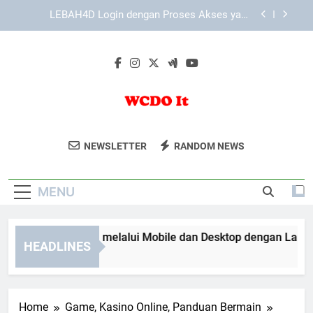
Skip
Login KAYA787 dengan Proses Akses yang
to
Fleksibel dan Responsif
content
KAYA787 Login dengan Proses Verifikasi Akun
yang Lebih Terstruktur
EDWINSLOT Login melalui Mobile dan Desktop
dengan Langkah Praktis
LEBAH4D Login dengan Proses Akses yang
Fleksibel dan Responsif
WCDO It
Temukan Solusi Teknologi Modern Dan
Login KAYA787 dengan Proses Akses yang
NEWSLETTER
RANDOM NEWS
Fleksibel dan Responsif
Layanan Digital Profesional Di WCDO It.
KAYA787 Login dengan Proses Verifikasi Akun
Untuk Bisnis Yang Siap Bertransformasi.
yang Lebih Terstruktur
MENU
WINSLOT Login melalui Mobile dan Desktop dengan Langkah P
HEADLINES
Weeks Ago
Home
Game, Kasino Online, Panduan Bermain