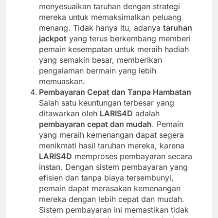
menyesuaikan taruhan dengan strategi
mereka untuk memaksimalkan peluang
menang. Tidak hanya itu, adanya
taruhan
jackpot
yang terus berkembang memberi
pemain kesempatan untuk meraih hadiah
yang semakin besar, memberikan
pengalaman bermain yang lebih
memuaskan.
Pembayaran Cepat dan Tanpa Hambatan
Salah satu keuntungan terbesar yang
ditawarkan oleh
LARIS4D
adalah
pembayaran cepat dan mudah
. Pemain
yang meraih kemenangan dapat segera
menikmati hasil taruhan mereka, karena
LARIS4D
memproses pembayaran secara
instan. Dengan sistem pembayaran yang
efisien dan tanpa biaya tersembunyi,
pemain dapat merasakan kemenangan
mereka dengan lebih cepat dan mudah.
Sistem pembayaran ini memastikan tidak