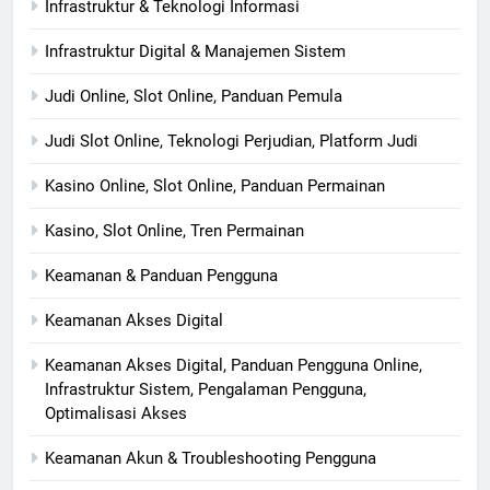
Infrastruktur & Teknologi Informasi
Infrastruktur Digital & Manajemen Sistem
Judi Online, Slot Online, Panduan Pemula
Judi Slot Online, Teknologi Perjudian, Platform Judi
Kasino Online, Slot Online, Panduan Permainan
Kasino, Slot Online, Tren Permainan
Keamanan & Panduan Pengguna
Keamanan Akses Digital
Keamanan Akses Digital, Panduan Pengguna Online,
Infrastruktur Sistem, Pengalaman Pengguna,
Optimalisasi Akses
Keamanan Akun & Troubleshooting Pengguna