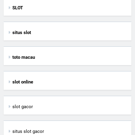
SLOT
situs slot
toto macau
slot online
slot gacor
situs slot gacor