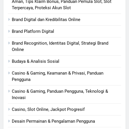
Aman, Tips Klaim Bonus, Panduan Pemula Slot, Slot
Terpercaya, Proteksi Akun Slot
Brand Digital dan Kredibilitas Online
Brand Platform Digital
Brand Recognition, Identitas Digital, Strategi Brand
Online
Budaya & Analisis Sosial
Casino & Gaming, Keamanan & Privasi, Panduan
Pengguna
Casino & Gaming, Panduan Pengguna, Teknologi &
Inovasi
Casino, Slot Online, Jackpot Progresif
Desain Permainan & Pengalaman Pengguna