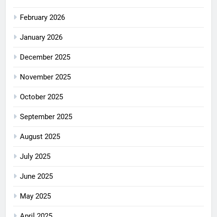
February 2026
January 2026
December 2025
November 2025
October 2025
September 2025
August 2025
July 2025
June 2025
May 2025
April 2025