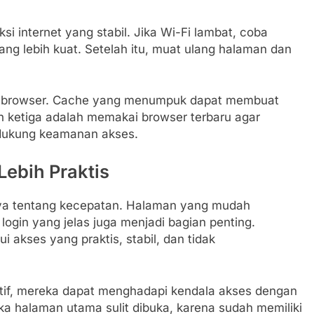
 internet yang stabil. Jika Wi-Fi lambat, coba
yang lebih kuat. Setelah itu, muat ulang halaman dan
 browser. Cache yang menumpuk dapat membuat
h ketiga adalah memakai browser terbaru agar
ndukung keamanan akses.
ebih Praktis
ya tentang kecepatan. Halaman yang mudah
 login yang jelas juga menjadi bagian penting.
 akses yang praktis, stabil, dan tidak
tif, mereka dapat menghadapi kendala akses dengan
ika halaman utama sulit dibuka, karena sudah memiliki