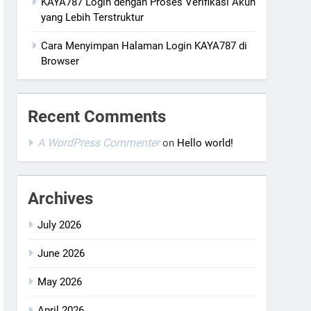
KAYA787 Login dengan Proses Verifikasi Akun
yang Lebih Terstruktur
Cara Menyimpan Halaman Login KAYA787 di
Browser
Recent Comments
A WordPress Commenter
on
Hello world!
Archives
July 2026
June 2026
May 2026
April 2026