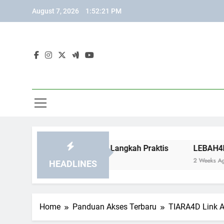
Skip
August 7, 2026
1:52:22 PM
to
content
WCD
Temukan So
n Desktop dengan Langkah Praktis
LEBAH4D Login denga
2 Weeks Ago
HEADLINES
Home
Panduan Akses Terbaru
TIARA4D Link Al