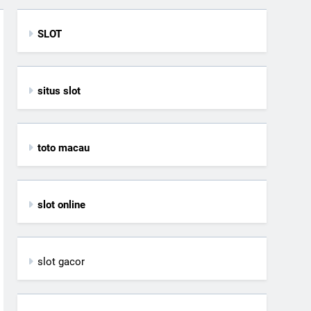
SLOT
situs slot
toto macau
slot online
slot gacor