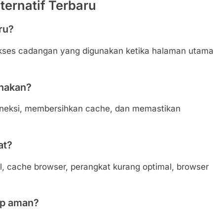
ernatif Terbaru
aru?
r akses cadangan yang digunakan ketika halaman utama
unakan?
koneksi, membersihkan cache, dan memastikan
at?
l, cache browser, perangkat kurang optimal, browser
ap aman?