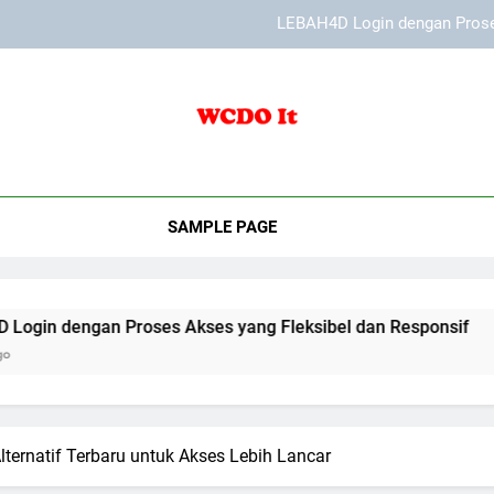
LEBAH4D Login dengan Prose
Login KAYA787 dengan Prose
KAYA787 Login dengan Proses V
O It
EDWINSLOT Login melalui Mobile
lusi Teknologi Modern Dan Layanan Digital Profesional Di WCD
LEBAH4D Login dengan Prose
SAMPLE PAGE
Login KAYA787 dengan Prose
KAYA787 Login dengan Proses V
n Proses Akses yang Fleksibel dan Responsif
Login K
2 Weeks A
ternatif Terbaru untuk Akses Lebih Lancar