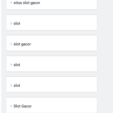
situs slot gacor
slot
slot gacor
slot
slot
Slot Gacor