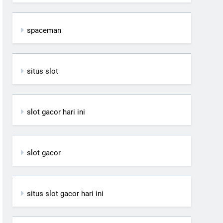
spaceman
situs slot
slot gacor hari ini
slot gacor
situs slot gacor hari ini