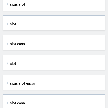
situs slot
slot
slot dana
slot
situs slot gacor
slot dana