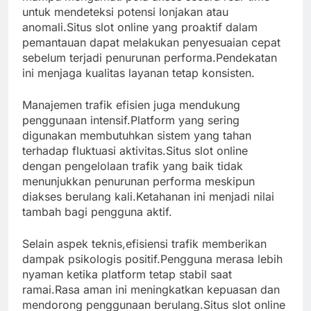
untuk mendeteksi potensi lonjakan atau
anomali.Situs slot online yang proaktif dalam
pemantauan dapat melakukan penyesuaian cepat
sebelum terjadi penurunan performa.Pendekatan
ini menjaga kualitas layanan tetap konsisten.
Manajemen trafik efisien juga mendukung
penggunaan intensif.Platform yang sering
digunakan membutuhkan sistem yang tahan
terhadap fluktuasi aktivitas.Situs slot online
dengan pengelolaan trafik yang baik tidak
menunjukkan penurunan performa meskipun
diakses berulang kali.Ketahanan ini menjadi nilai
tambah bagi pengguna aktif.
Selain aspek teknis,efisiensi trafik memberikan
dampak psikologis positif.Pengguna merasa lebih
nyaman ketika platform tetap stabil saat
ramai.Rasa aman ini meningkatkan kepuasan dan
mendorong penggunaan berulang.Situs slot online