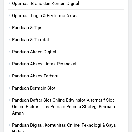
Optimasi Brand dan Konten Digital
Optimasi Login & Performa Akses
Panduan & Tips
Panduan & Tutorial
Panduan Akses Digital
Panduan Akses Lintas Perangkat
Panduan Akses Terbaru
Panduan Bermain Slot
Panduan Daftar Slot Online Edwinslot Alternatif Slot
Online Praktis Tips Pemain Pemula Strategi Bermain
Aman
Panduan Digital, Komunitas Online, Teknologi & Gaya
Hidup