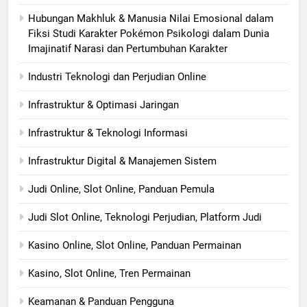
Hubungan Makhluk & Manusia Nilai Emosional dalam
Fiksi Studi Karakter Pokémon Psikologi dalam Dunia
Imajinatif Narasi dan Pertumbuhan Karakter
Industri Teknologi dan Perjudian Online
Infrastruktur & Optimasi Jaringan
Infrastruktur & Teknologi Informasi
Infrastruktur Digital & Manajemen Sistem
Judi Online, Slot Online, Panduan Pemula
Judi Slot Online, Teknologi Perjudian, Platform Judi
Kasino Online, Slot Online, Panduan Permainan
Kasino, Slot Online, Tren Permainan
Keamanan & Panduan Pengguna