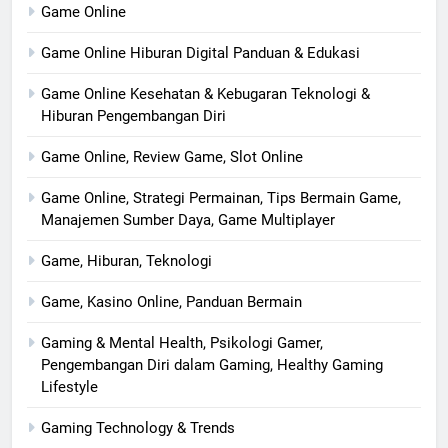
Game Online
Game Online Hiburan Digital Panduan & Edukasi
Game Online Kesehatan & Kebugaran Teknologi &
Hiburan Pengembangan Diri
Game Online, Review Game, Slot Online
Game Online, Strategi Permainan, Tips Bermain Game,
Manajemen Sumber Daya, Game Multiplayer
Game, Hiburan, Teknologi
Game, Kasino Online, Panduan Bermain
Gaming & Mental Health, Psikologi Gamer,
Pengembangan Diri dalam Gaming, Healthy Gaming
Lifestyle
Gaming Technology & Trends