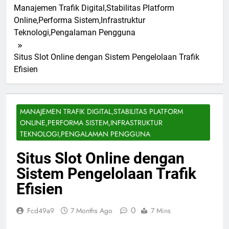
Manajemen Trafik Digital,Stabilitas Platform
Online,Performa Sistem,Infrastruktur
Teknologi,Pengalaman Pengguna
Situs Slot Online dengan Sistem Pengelolaan Trafik
Efisien
MANAJEMEN TRAFIK DIGITAL,STABILITAS PLATFORM
ONLINE,PERFORMA SISTEM,INFRASTRUKTUR
TEKNOLOGI,PENGALAMAN PENGGUNA
Situs Slot Online dengan
Sistem Pengelolaan Trafik
Efisien
0
Fcd49a9
7 Months Ago
7 Mins