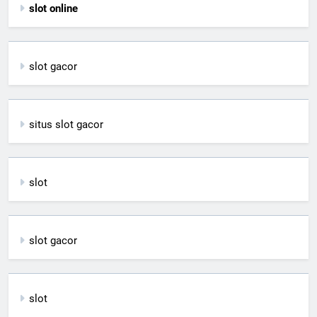
slot online
slot gacor
situs slot gacor
slot
slot gacor
slot