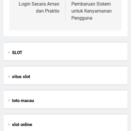
Login Secara Aman
Pembaruan Sistem
dan Praktis
untuk Kenyamanan
Pengguna
SLOT
situs slot
toto macau
slot online