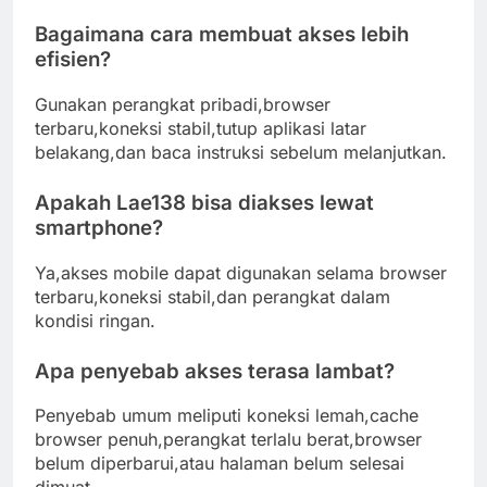
Bagaimana cara membuat akses lebih
efisien?
Gunakan perangkat pribadi,browser
terbaru,koneksi stabil,tutup aplikasi latar
belakang,dan baca instruksi sebelum melanjutkan.
Apakah Lae138 bisa diakses lewat
smartphone?
Ya,akses mobile dapat digunakan selama browser
terbaru,koneksi stabil,dan perangkat dalam
kondisi ringan.
Apa penyebab akses terasa lambat?
Penyebab umum meliputi koneksi lemah,cache
browser penuh,perangkat terlalu berat,browser
belum diperbarui,atau halaman belum selesai