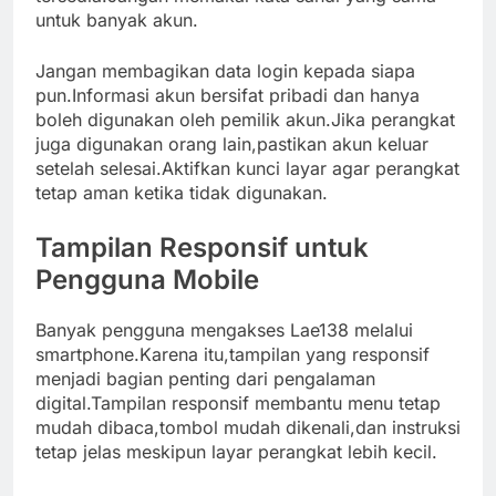
untuk banyak akun.
Jangan membagikan data login kepada siapa
pun.Informasi akun bersifat pribadi dan hanya
boleh digunakan oleh pemilik akun.Jika perangkat
juga digunakan orang lain,pastikan akun keluar
setelah selesai.Aktifkan kunci layar agar perangkat
tetap aman ketika tidak digunakan.
Tampilan Responsif untuk
Pengguna Mobile
Banyak pengguna mengakses Lae138 melalui
smartphone.Karena itu,tampilan yang responsif
menjadi bagian penting dari pengalaman
digital.Tampilan responsif membantu menu tetap
mudah dibaca,tombol mudah dikenali,dan instruksi
tetap jelas meskipun layar perangkat lebih kecil.