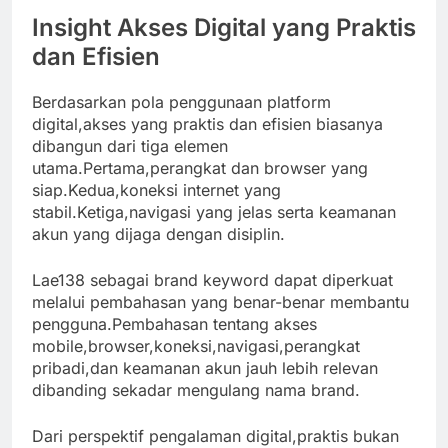
Insight Akses Digital yang Praktis
dan Efisien
Berdasarkan pola penggunaan platform
digital,akses yang praktis dan efisien biasanya
dibangun dari tiga elemen
utama.Pertama,perangkat dan browser yang
siap.Kedua,koneksi internet yang
stabil.Ketiga,navigasi yang jelas serta keamanan
akun yang dijaga dengan disiplin.
Lae138 sebagai brand keyword dapat diperkuat
melalui pembahasan yang benar-benar membantu
pengguna.Pembahasan tentang akses
mobile,browser,koneksi,navigasi,perangkat
pribadi,dan keamanan akun jauh lebih relevan
dibanding sekadar mengulang nama brand.
Dari perspektif pengalaman digital,praktis bukan