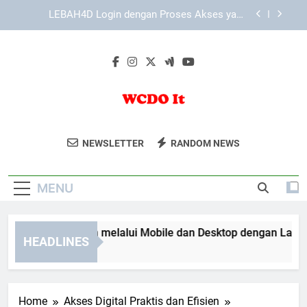
Skip
Login KAYA787 dengan Proses Akses yang
to
Fleksibel dan Responsif
content
KAYA787 Login dengan Proses Verifikasi Akun
yang Lebih Terstruktur
EDWINSLOT Login melalui Mobile dan Desktop
dengan Langkah Praktis
LEBAH4D Login dengan Proses Akses yang
Fleksibel dan Responsif
WCDO It
Temukan Solusi Teknologi Modern Dan
Login KAYA787 dengan Proses Akses yang
NEWSLETTER
RANDOM NEWS
Fleksibel dan Responsif
Layanan Digital Profesional Di WCDO It.
KAYA787 Login dengan Proses Verifikasi Akun
Untuk Bisnis Yang Siap Bertransformasi.
yang Lebih Terstruktur
MENU
WINSLOT Login melalui Mobile dan Desktop dengan Langkah P
HEADLINES
Weeks Ago
Home
Akses Digital Praktis dan Efisien