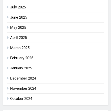
July 2025
June 2025
May 2025
April 2025
March 2025
February 2025
January 2025
December 2024
November 2024
October 2024