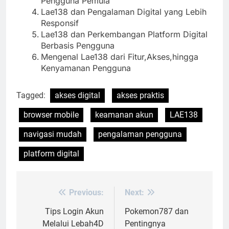
Pengguna Pemula
Lae138 dan Pengalaman Digital yang Lebih
Responsif
Lae138 dan Perkembangan Platform Digital
Berbasis Pengguna
Mengenal Lae138 dari Fitur,Akses,hingga
Kenyamanan Pengguna
Tagged:
akses digital
akses praktis
browser mobile
keamanan akun
LAE138
navigasi mudah
pengalaman pengguna
platform digital
Previous:
Next:
Post
navigation
Tips Login Akun
Pokemon787 dan
Melalui Lebah4D
Pentingnya