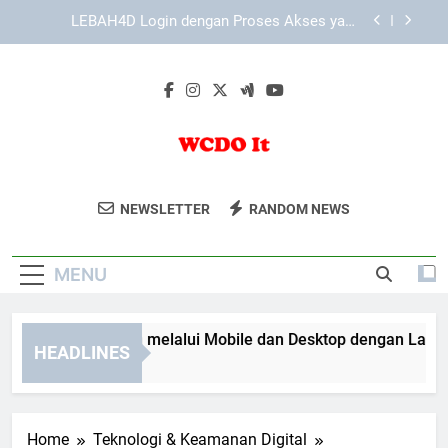
Skip
Login KAYA787 dengan Proses Akses yang
to
Fleksibel dan Responsif
content
KAYA787 Login dengan Proses Verifikasi Akun
yang Lebih Terstruktur
EDWINSLOT Login melalui Mobile dan Desktop
dengan Langkah Praktis
LEBAH4D Login dengan Proses Akses yang
Fleksibel dan Responsif
WCDO It
Temukan Solusi Teknologi Modern Dan
Login KAYA787 dengan Proses Akses yang
NEWSLETTER
RANDOM NEWS
Fleksibel dan Responsif
Layanan Digital Profesional Di WCDO It.
KAYA787 Login dengan Proses Verifikasi Akun
Untuk Bisnis Yang Siap Bertransformasi.
yang Lebih Terstruktur
MENU
WINSLOT Login melalui Mobile dan Desktop dengan Langkah 
HEADLINES
Weeks Ago
Home
Teknologi & Keamanan Digital