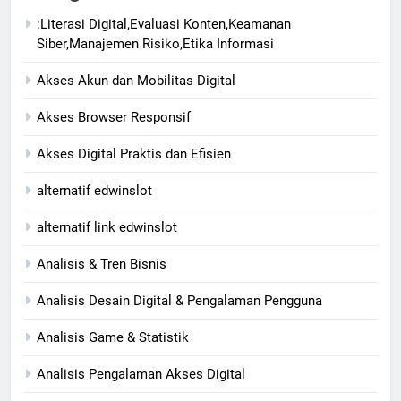
:Literasi Digital,Evaluasi Konten,Keamanan
Siber,Manajemen Risiko,Etika Informasi
Akses Akun dan Mobilitas Digital
Akses Browser Responsif
Akses Digital Praktis dan Efisien
alternatif edwinslot
alternatif link edwinslot
Analisis & Tren Bisnis
Analisis Desain Digital & Pengalaman Pengguna
Analisis Game & Statistik
Analisis Pengalaman Akses Digital