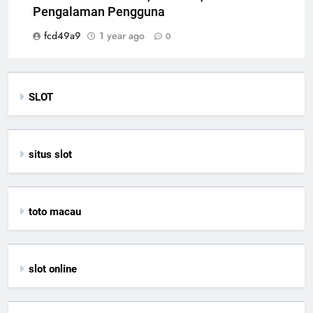
Pengalaman Pengguna
fcd49a9
1 year ago
0
SLOT
situs slot
toto macau
slot online