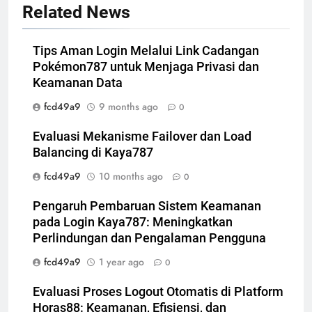
Related News
Tips Aman Login Melalui Link Cadangan
Pokémon787 untuk Menjaga Privasi dan
Keamanan Data
fcd49a9
9 months ago
0
Evaluasi Mekanisme Failover dan Load
Balancing di Kaya787
fcd49a9
10 months ago
0
Pengaruh Pembaruan Sistem Keamanan
pada Login Kaya787: Meningkatkan
Perlindungan dan Pengalaman Pengguna
fcd49a9
1 year ago
0
Evaluasi Proses Logout Otomatis di Platform
Horas88: Keamanan, Efisiensi, dan