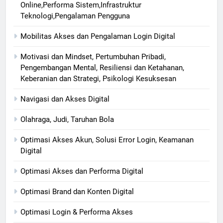
Online,Performa Sistem,Infrastruktur
Teknologi,Pengalaman Pengguna
Mobilitas Akses dan Pengalaman Login Digital
Motivasi dan Mindset, Pertumbuhan Pribadi,
Pengembangan Mental, Resiliensi dan Ketahanan,
Keberanian dan Strategi, Psikologi Kesuksesan
Navigasi dan Akses Digital
Olahraga, Judi, Taruhan Bola
Optimasi Akses Akun, Solusi Error Login, Keamanan
Digital
Optimasi Akses dan Performa Digital
Optimasi Brand dan Konten Digital
Optimasi Login & Performa Akses