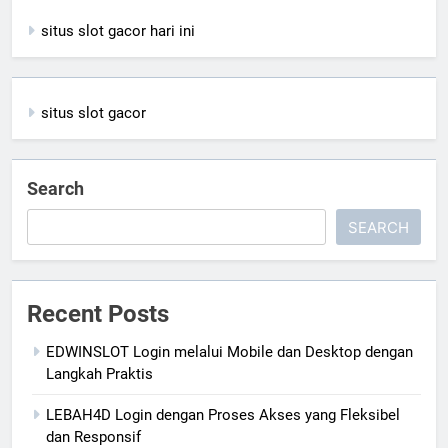
situs slot gacor hari ini
situs slot gacor
Search
SEARCH
Recent Posts
EDWINSLOT Login melalui Mobile dan Desktop dengan
Langkah Praktis
LEBAH4D Login dengan Proses Akses yang Fleksibel
dan Responsif