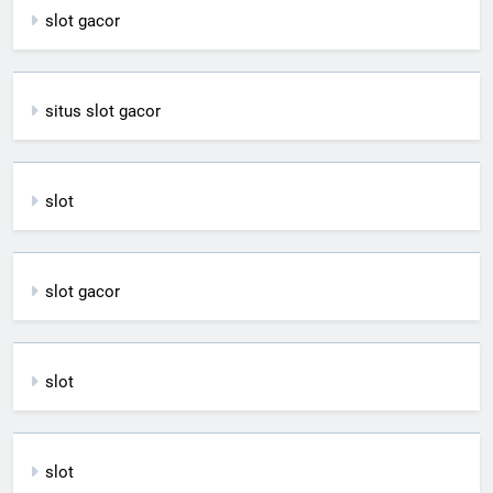
slot gacor
situs slot gacor
slot
slot gacor
slot
slot