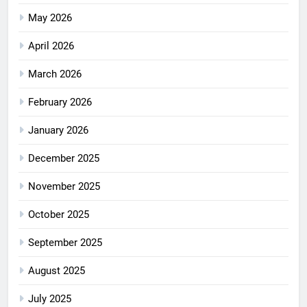
May 2026
April 2026
March 2026
February 2026
January 2026
December 2025
November 2025
October 2025
September 2025
August 2025
July 2025