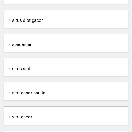
situs slot gacor
spaceman
situs slot
slot gacor hari ini
slot gacor