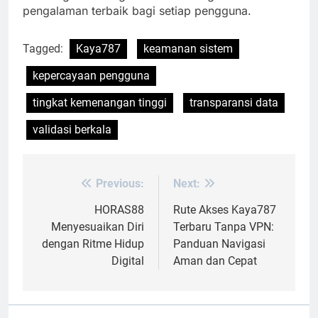
pengalaman terbaik bagi setiap pengguna.
Tagged:
Kaya787
keamanan sistem
kepercayaan pengguna
tingkat kemenangan tinggi
transparansi data
validasi berkala
Previous:
Next:
Post
navigation
HORAS88
Rute Akses Kaya787
Menyesuaikan Diri
Terbaru Tanpa VPN:
dengan Ritme Hidup
Panduan Navigasi
Digital
Aman dan Cepat