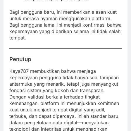
Bagi pengguna baru, ini memberikan alasan kuat
untuk merasa nyaman menggunakan platform.
Bagi pengguna lama, ini menjadi konfirmasi bahwa
kepercayaan yang diberikan selama ini tidak salah
tempat.
Penutup
Kaya787 membuktikan bahwa menjaga
kepercayaan pengguna tidak hanya soal tampilan
antarmuka yang menarik, tetapi juga menyangkut
fondasi sistem yang kokoh dan transparan.
Dengan validasi berkala terhadap tingkat
kemenangan, platform ini menunjukkan komitmen
kuat untuk menjadi tempat digital yang adil,
terbuka, dan dapat dipercaya. Inilah standar baru
dalam pengelolaan data digital—menyatukan
teknologi dan integritas untuk menghadirkan