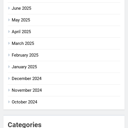
June 2025
May 2025
April 2025
March 2025
February 2025
January 2025
December 2024
November 2024
October 2024
Categories