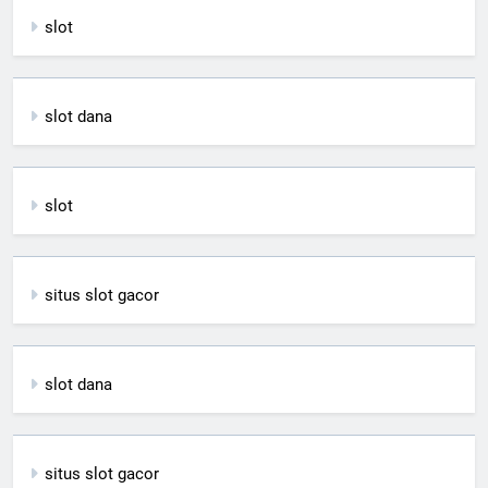
slot
slot dana
slot
situs slot gacor
slot dana
situs slot gacor