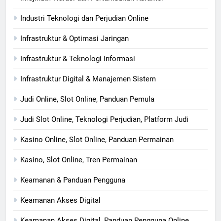
Industri Teknologi dan Perjudian Online
Infrastruktur & Optimasi Jaringan
Infrastruktur & Teknologi Informasi
Infrastruktur Digital & Manajemen Sistem
Judi Online, Slot Online, Panduan Pemula
Judi Slot Online, Teknologi Perjudian, Platform Judi
Kasino Online, Slot Online, Panduan Permainan
Kasino, Slot Online, Tren Permainan
Keamanan & Panduan Pengguna
Keamanan Akses Digital
Keamanan Akses Digital, Panduan Pengguna Online,