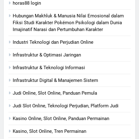
horas88 login
Hubungan Makhluk & Manusia Nilai Emosional dalam
Fiksi Studi Karakter Pokémon Psikologi dalam Dunia
Imajinatif Narasi dan Pertumbuhan Karakter
Industri Teknologi dan Perjudian Online
Infrastruktur & Optimasi Jaringan
Infrastruktur & Teknologi Informasi
Infrastruktur Digital & Manajemen Sistem
Judi Online, Slot Online, Panduan Pemula
Judi Slot Online, Teknologi Perjudian, Platform Judi
Kasino Online, Slot Online, Panduan Permainan
Kasino, Slot Online, Tren Permainan