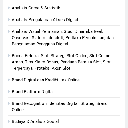
Analisis Game & Statistik
Analisis Pengalaman Akses Digital
Analisis Visual Permainan, Studi Dinamika Reel,
Observasi Sistem Interaktif, Perilaku Pemain Lanjutan,
Pengalaman Pengguna Digital
Bonus Referral Slot, Strategi Slot Online, Slot Online
Aman, Tips Klaim Bonus, Panduan Pemula Slot, Slot
Terpercaya, Proteksi Akun Slot
Brand Digital dan Kredibilitas Online
Brand Platform Digital
Brand Recognition, Identitas Digital, Strategi Brand
Online
Budaya & Analisis Sosial