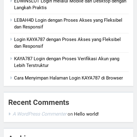
EDWINSLOT Login melalui Mobile dan Desktop dengan
Langkah Praktis
LEBAH4D Login dengan Proses Akses yang Fleksibel
dan Responsif
Login KAYA787 dengan Proses Akses yang Fleksibel
dan Responsif
KAYA787 Login dengan Proses Verifikasi Akun yang
Lebih Terstruktur
Cara Menyimpan Halaman Login KAYA787 di Browser
Recent Comments
A WordPress Commenter
on
Hello world!