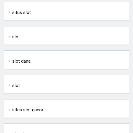
situs slot
slot
slot dana
slot
situs slot gacor