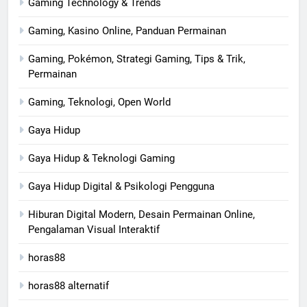
Gaming Technology & Trends
Gaming, Kasino Online, Panduan Permainan
Gaming, Pokémon, Strategi Gaming, Tips & Trik,
Permainan
Gaming, Teknologi, Open World
Gaya Hidup
Gaya Hidup & Teknologi Gaming
Gaya Hidup Digital & Psikologi Pengguna
Hiburan Digital Modern, Desain Permainan Online,
Pengalaman Visual Interaktif
horas88
horas88 alternatif