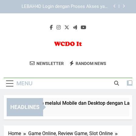
Skip
Login KAYA787 dengan Proses Akses yang
to
Fleksibel dan Responsif
content
KAYA787 Login dengan Proses Verifikasi Akun
yang Lebih Terstruktur
EDWINSLOT Login melalui Mobile dan Desktop
dengan Langkah Praktis
LEBAH4D Login dengan Proses Akses yang
Fleksibel dan Responsif
WCDO It
Temukan Solusi Teknologi Modern Dan
Login KAYA787 dengan Proses Akses yang
NEWSLETTER
RANDOM NEWS
Fleksibel dan Responsif
Layanan Digital Profesional Di WCDO It.
KAYA787 Login dengan Proses Verifikasi Akun
Untuk Bisnis Yang Siap Bertransformasi.
yang Lebih Terstruktur
MENU
WINSLOT Login melalui Mobile dan Desktop dengan Langkah 
HEADLINES
Weeks Ago
Home
Game Online, Review Game, Slot Online