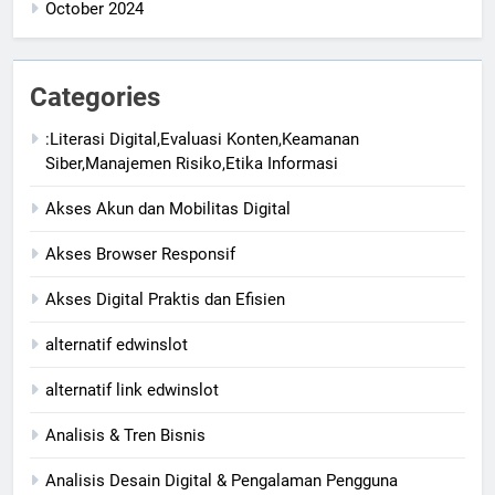
October 2024
Categories
:Literasi Digital,Evaluasi Konten,Keamanan
Siber,Manajemen Risiko,Etika Informasi
Akses Akun dan Mobilitas Digital
Akses Browser Responsif
Akses Digital Praktis dan Efisien
alternatif edwinslot
alternatif link edwinslot
Analisis & Tren Bisnis
Analisis Desain Digital & Pengalaman Pengguna