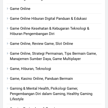
Game Online
Game Online Hiburan Digital Panduan & Edukasi
Game Online Kesehatan & Kebugaran Teknologi &
Hiburan Pengembangan Diri
Game Online, Review Game, Slot Online
Game Online, Strategi Permainan, Tips Bermain Game,
Manajemen Sumber Daya, Game Multiplayer
Game, Hiburan, Teknologi
Game, Kasino Online, Panduan Bermain
Gaming & Mental Health, Psikologi Gamer,
Pengembangan Diri dalam Gaming, Healthy Gaming
Lifestyle