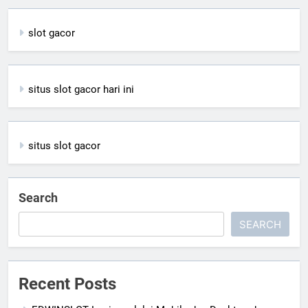
slot gacor
situs slot gacor hari ini
situs slot gacor
Search
SEARCH
Recent Posts