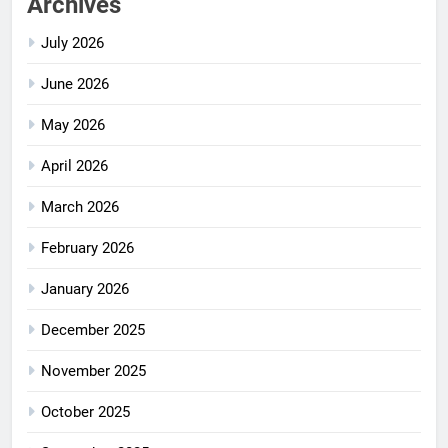
Archives
July 2026
June 2026
May 2026
April 2026
March 2026
February 2026
January 2026
December 2025
November 2025
October 2025