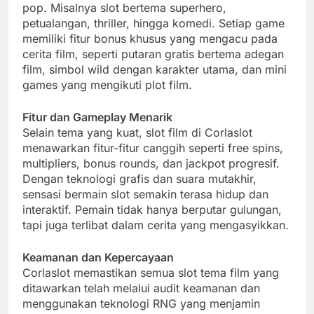
pop. Misalnya slot bertema superhero,
petualangan, thriller, hingga komedi. Setiap game
memiliki fitur bonus khusus yang mengacu pada
cerita film, seperti putaran gratis bertema adegan
film, simbol wild dengan karakter utama, dan mini
games yang mengikuti plot film.
Fitur dan Gameplay Menarik
Selain tema yang kuat, slot film di Corlaslot
menawarkan fitur-fitur canggih seperti free spins,
multipliers, bonus rounds, dan jackpot progresif.
Dengan teknologi grafis dan suara mutakhir,
sensasi bermain slot semakin terasa hidup dan
interaktif. Pemain tidak hanya berputar gulungan,
tapi juga terlibat dalam cerita yang mengasyikkan.
Keamanan dan Kepercayaan
Corlaslot memastikan semua slot tema film yang
ditawarkan telah melalui audit keamanan dan
menggunakan teknologi RNG yang menjamin