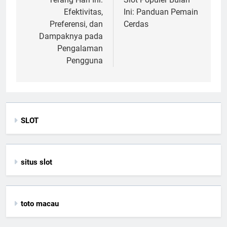
Efektivitas,
Ini: Panduan Pemain
Preferensi, dan
Cerdas
Dampaknya pada
Pengalaman
Pengguna
SLOT
situs slot
toto macau