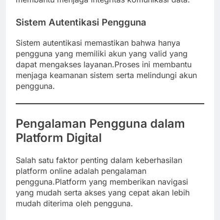
Sistem Autentikasi Pengguna
Sistem autentikasi memastikan bahwa hanya
pengguna yang memiliki akun yang valid yang
dapat mengakses layanan.Proses ini membantu
menjaga keamanan sistem serta melindungi akun
pengguna.
Pengalaman Pengguna dalam
Platform Digital
Salah satu faktor penting dalam keberhasilan
platform online adalah pengalaman
pengguna.Platform yang memberikan navigasi
yang mudah serta akses yang cepat akan lebih
mudah diterima oleh pengguna.