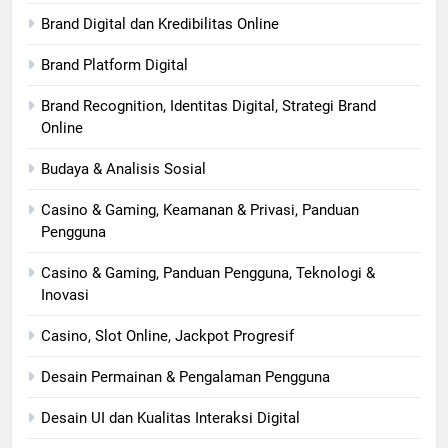
Brand Digital dan Kredibilitas Online
Brand Platform Digital
Brand Recognition, Identitas Digital, Strategi Brand
Online
Budaya & Analisis Sosial
Casino & Gaming, Keamanan & Privasi, Panduan
Pengguna
Casino & Gaming, Panduan Pengguna, Teknologi &
Inovasi
Casino, Slot Online, Jackpot Progresif
Desain Permainan & Pengalaman Pengguna
Desain UI dan Kualitas Interaksi Digital