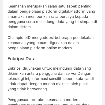
Keamanan merupakan salah satu aspek penting
dalam pengelolaan platform digital.Platform yang
aman akan memberikan rasa percaya kepada
pengguna serta melindungi data yang tersimpan di
dalam sistem.
Champion4D mengadopsi beberapa pendekatan
keamanan yang umum digunakan dalam
pengelolaan platform online modern.
Enkripsi Data
Enkripsi digunakan untuk melindungi data yang
dikirimkan antara pengguna dan server.Dengan
teknologi ini, informasi sensitif seperti kata sandi
tidak dapat dengan mudah diakses oleh pihak
yang tidak berwenang.
Penggunaan protokol keamanan modern
membantu menjaga integritas komunikasi data.