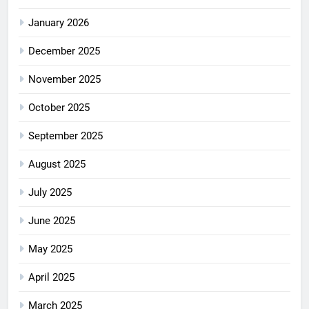
January 2026
December 2025
November 2025
October 2025
September 2025
August 2025
July 2025
June 2025
May 2025
April 2025
March 2025