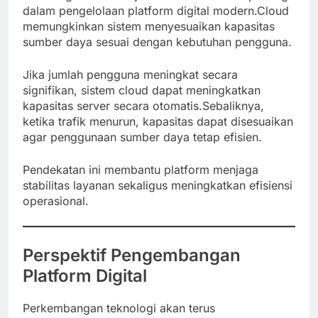
dalam pengelolaan platform digital modern.Cloud
memungkinkan sistem menyesuaikan kapasitas
sumber daya sesuai dengan kebutuhan pengguna.
Jika jumlah pengguna meningkat secara
signifikan, sistem cloud dapat meningkatkan
kapasitas server secara otomatis.Sebaliknya,
ketika trafik menurun, kapasitas dapat disesuaikan
agar penggunaan sumber daya tetap efisien.
Pendekatan ini membantu platform menjaga
stabilitas layanan sekaligus meningkatkan efisiensi
operasional.
Perspektif Pengembangan
Platform Digital
Perkembangan teknologi akan terus