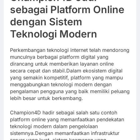
sebagai Platform Online
dengan Sistem
Teknologi Modern
Perkembangan teknologi internet telah mendorong
munculnya berbagai platform digital yang
dirancang untuk memberikan layanan online
secara cepat dan stabil.Dalam ekosistem digital
yang semakin kompetitif, platform yang mampu
menggabungkan teknologi modern dengan
pengalaman pengguna yang baik memiliki peluang
lebih besar untuk berkembang.
Champion4D hadir sebagai salah satu contoh
platform online yang memanfaatkan pendekatan
teknologi modern dalam pengelolaan
sistemnya.Dengan memanfaatkan infrastruktur