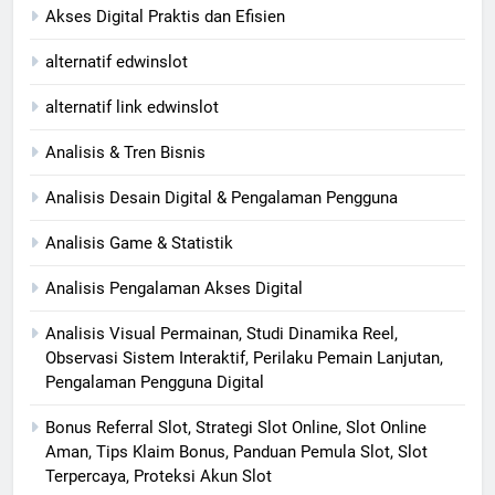
Akses Digital Praktis dan Efisien
alternatif edwinslot
alternatif link edwinslot
Analisis & Tren Bisnis
Analisis Desain Digital & Pengalaman Pengguna
Analisis Game & Statistik
Analisis Pengalaman Akses Digital
Analisis Visual Permainan, Studi Dinamika Reel,
Observasi Sistem Interaktif, Perilaku Pemain Lanjutan,
Pengalaman Pengguna Digital
Bonus Referral Slot, Strategi Slot Online, Slot Online
Aman, Tips Klaim Bonus, Panduan Pemula Slot, Slot
Terpercaya, Proteksi Akun Slot