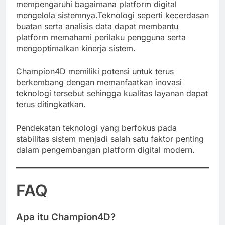
mempengaruhi bagaimana platform digital
mengelola sistemnya.Teknologi seperti kecerdasan
buatan serta analisis data dapat membantu
platform memahami perilaku pengguna serta
mengoptimalkan kinerja sistem.
Champion4D memiliki potensi untuk terus
berkembang dengan memanfaatkan inovasi
teknologi tersebut sehingga kualitas layanan dapat
terus ditingkatkan.
Pendekatan teknologi yang berfokus pada
stabilitas sistem menjadi salah satu faktor penting
dalam pengembangan platform digital modern.
FAQ
Apa itu Champion4D?