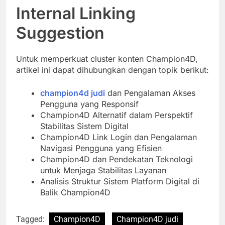
Internal Linking
Suggestion
Untuk memperkuat cluster konten Champion4D,
artikel ini dapat dihubungkan dengan topik berikut:
champion4d judi
dan Pengalaman Akses
Pengguna yang Responsif
Champion4D Alternatif dalam Perspektif
Stabilitas Sistem Digital
Champion4D Link Login dan Pengalaman
Navigasi Pengguna yang Efisien
Champion4D dan Pendekatan Teknologi
untuk Menjaga Stabilitas Layanan
Analisis Struktur Sistem Platform Digital di
Balik Champion4D
Tagged:
Champion4D
Champion4D judi