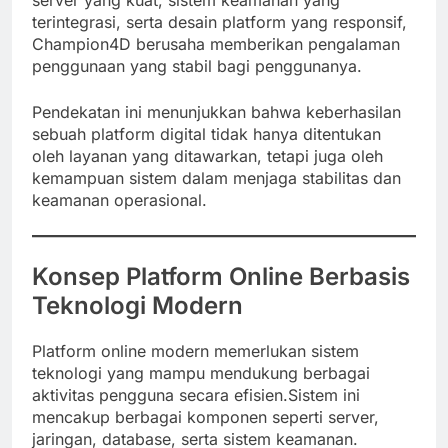
server yang kuat, sistem keamanan yang
terintegrasi, serta desain platform yang responsif,
Champion4D berusaha memberikan pengalaman
penggunaan yang stabil bagi penggunanya.
Pendekatan ini menunjukkan bahwa keberhasilan
sebuah platform digital tidak hanya ditentukan
oleh layanan yang ditawarkan, tetapi juga oleh
kemampuan sistem dalam menjaga stabilitas dan
keamanan operasional.
Konsep Platform Online Berbasis
Teknologi Modern
Platform online modern memerlukan sistem
teknologi yang mampu mendukung berbagai
aktivitas pengguna secara efisien.Sistem ini
mencakup berbagai komponen seperti server,
jaringan, database, serta sistem keamanan.