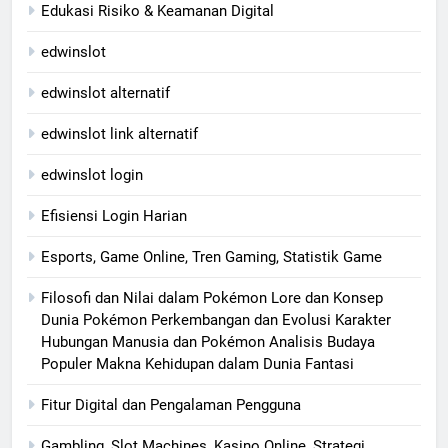
Edukasi Risiko & Keamanan Digital
edwinslot
edwinslot alternatif
edwinslot link alternatif
edwinslot login
Efisiensi Login Harian
Esports, Game Online, Tren Gaming, Statistik Game
Filosofi dan Nilai dalam Pokémon Lore dan Konsep
Dunia Pokémon Perkembangan dan Evolusi Karakter
Hubungan Manusia dan Pokémon Analisis Budaya
Populer Makna Kehidupan dalam Dunia Fantasi
Fitur Digital dan Pengalaman Pengguna
Gambling, Slot Machines, Kasino Online, Strategi