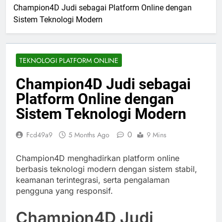
Champion4D Judi sebagai Platform Online dengan
Sistem Teknologi Modern
TEKNOLOGI PLATFORM ONLINE
Champion4D Judi sebagai
Platform Online dengan
Sistem Teknologi Modern
0
Fcd49a9
5 Months Ago
9 Mins
Champion4D menghadirkan platform online
berbasis teknologi modern dengan sistem stabil,
keamanan terintegrasi, serta pengalaman
pengguna yang responsif.
Champion4D Judi