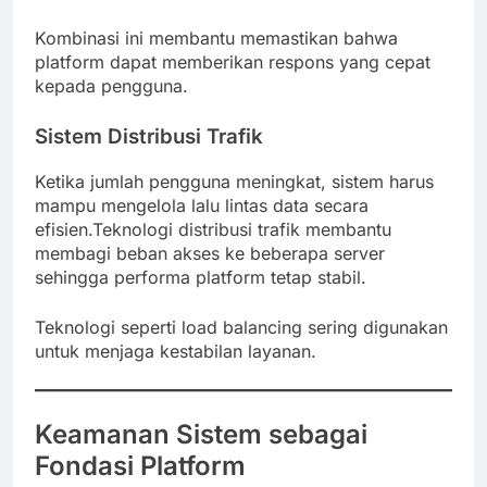
Kombinasi ini membantu memastikan bahwa
platform dapat memberikan respons yang cepat
kepada pengguna.
Sistem Distribusi Trafik
Ketika jumlah pengguna meningkat, sistem harus
mampu mengelola lalu lintas data secara
efisien.Teknologi distribusi trafik membantu
membagi beban akses ke beberapa server
sehingga performa platform tetap stabil.
Teknologi seperti load balancing sering digunakan
untuk menjaga kestabilan layanan.
Keamanan Sistem sebagai
Fondasi Platform