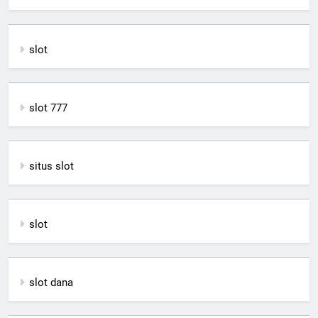
slot
slot 777
situs slot
slot
slot dana