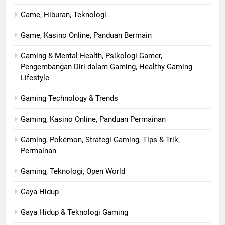
Game, Hiburan, Teknologi
Game, Kasino Online, Panduan Bermain
Gaming & Mental Health, Psikologi Gamer,
Pengembangan Diri dalam Gaming, Healthy Gaming
Lifestyle
Gaming Technology & Trends
Gaming, Kasino Online, Panduan Permainan
Gaming, Pokémon, Strategi Gaming, Tips & Trik,
Permainan
Gaming, Teknologi, Open World
Gaya Hidup
Gaya Hidup & Teknologi Gaming