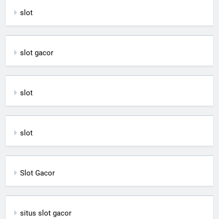
slot
slot gacor
slot
slot
Slot Gacor
situs slot gacor