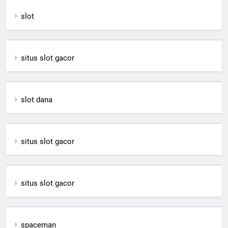
slot
situs slot gacor
slot dana
situs slot gacor
situs slot gacor
spaceman