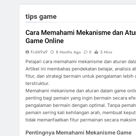
tips game
Cara Memahami Mekanisme dan Atu
Game Online
Fcd49a9
8 Months Ago
0
5 Mins
Pelajari cara memahami mekanisme dan aturan dal
Artikel ini membahas pendekatan belajar, analisis 
fitur, dan strategi bermain untuk pengalaman lebih
terstruktur.
Memahami mekanisme dan aturan dalam game onlin
penting bagi pemain yang ingin bermain secara efe
pengalaman bermain dengan optimal. Tanpa pema
pemain sering kali kehilangan arah, membuat keputu
tidak memanfaatkan fitur permainan secara maksim
Pentingnya Memahami Mekanisme Game