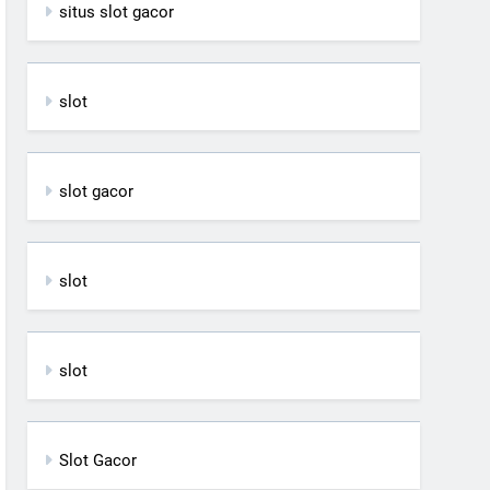
situs slot gacor
slot
slot gacor
slot
slot
Slot Gacor