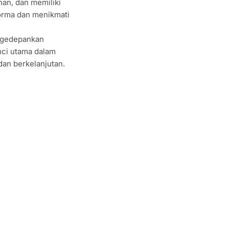
nan, dan memiliki
forma dan menikmati
engedepankan
nci utama dalam
an berkelanjutan.