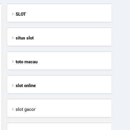
SLOT
situs slot
toto macau
slot online
slot gacor