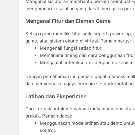
Menganalisis aturan membantu pemain membuat ke
menghindari kesalahan yang dapat merugikan perf
Mengenal Fitur dan Elemen Game
Setiap game memiliki fitur unik, seperti power-up, s
game, atau sistem ekonomi virtual. Pemain harus:
Mengenali fungsi setiap fitur.
Memahami timing dan cara penggunaan fitur 
Mengamati interaksi fitur dengan mekanism
Dengan pemahaman ini, pemain dapat memaksimalk
dan menyesuaikan gaya bermain sesuai kebutuhan.
Latihan dan Eksperimen
Cara terbaik untuk memahami mekanisme dan atura
praktik. Pemain dapat:
Menggunakan mode latihan atau demo untuk
kontrol.