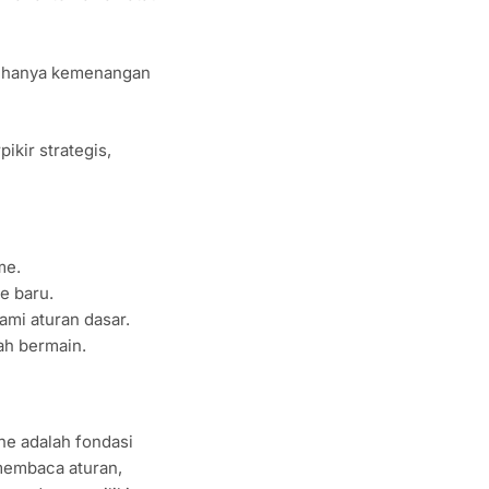
an hanya kemenangan
ikir strategis,
me.
e baru.
i aturan dasar.
ah bermain.
e adalah fondasi
membaca aturan,