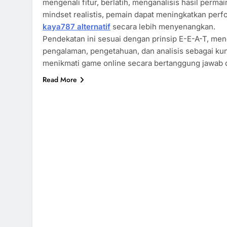
mengenali fitur, berlatih, menganalisis hasil permai
mindset realistis, pemain dapat meningkatkan per
kaya787 alternatif
secara lebih menyenangkan.
Pendekatan ini sesuai dengan prinsip E-E-A-T, m
pengalaman, pengetahuan, dan analisis sebagai ku
menikmati game online secara bertanggung jawab d
Read More