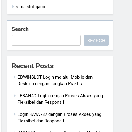
situs slot gacor
Search
SEARCH
Recent Posts
EDWINSLOT Login melalui Mobile dan
Desktop dengan Langkah Praktis
LEBAH4D Login dengan Proses Akses yang
Fleksibel dan Responsif
Login KAYA787 dengan Proses Akses yang
Fleksibel dan Responsif