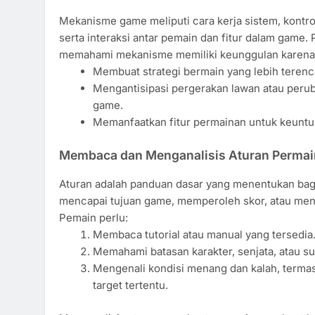
Mekanisme game meliputi cara kerja sistem, kontro
serta interaksi antar pemain dan fitur dalam game.
memahami mekanisme memiliki keunggulan karena 
Membuat strategi bermain yang lebih terenc
Mengantisipasi pergerakan lawan atau perub
game.
Memanfaatkan fitur permainan untuk keuntu
Membaca dan Menganalisis Aturan Perma
Aturan adalah panduan dasar yang menentukan ba
mencapai tujuan game, memperoleh skor, atau meny
Pemain perlu:
Membaca tutorial atau manual yang tersedia
Memahami batasan karakter, senjata, atau s
Mengenali kondisi menang dan kalah, termasu
target tertentu.