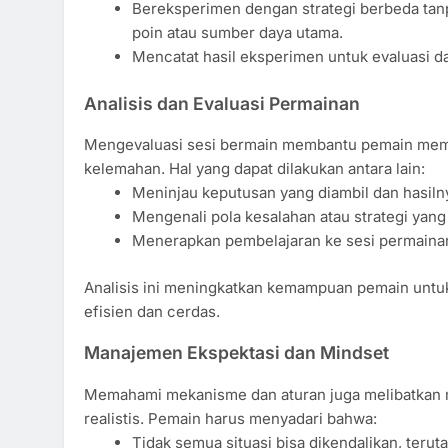
Bereksperimen dengan strategi berbeda tanp
poin atau sumber daya utama.
Mencatat hasil eksperimen untuk evaluasi da
Analisis dan Evaluasi Permainan
Mengevaluasi sesi bermain membantu pemain mem
kelemahan. Hal yang dapat dilakukan antara lain:
Meninjau keputusan yang diambil dan hasiln
Mengenali pola kesalahan atau strategi yang 
Menerapkan pembelajaran ke sesi permainan
Analisis ini meningkatkan kemampuan pemain untuk
efisien dan cerdas.
Manajemen Ekspektasi dan Mindset
Memahami mekanisme dan aturan juga melibatkan 
realistis. Pemain harus menyadari bahwa:
Tidak semua situasi bisa dikendalikan, terut