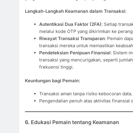
Langkah-Langkah Keamanan dalam Transaksi
:
Autentikasi Dua Faktor (2FA)
: Setiap transa
melalui kode OTP yang dikirimkan ke peran
Riwayat Transaksi Transparan
: Pemain da
transaksi mereka untuk memastikan keabsah
Pendeteksian Penipuan Finansial
: Sistem m
transaksi yang mencurigakan, seperti jumlah
frekuensi tinggi.
Keuntungan bagi Pemain
:
Transaksi aman tanpa risiko kebocoran data.
Pengendalian penuh atas aktivitas finansial d
6. Edukasi Pemain tentang Keamanan