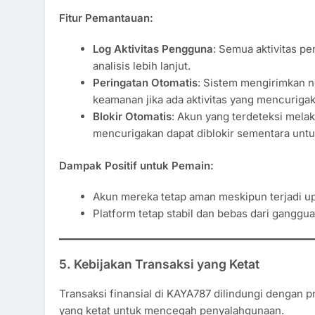
Fitur Pemantauan
:
Log Aktivitas Pengguna
: Semua aktivitas pe
analisis lebih lanjut.
Peringatan Otomatis
: Sistem mengirimkan no
keamanan jika ada aktivitas yang mencurigak
Blokir Otomatis
: Akun yang terdeteksi melak
mencurigakan dapat diblokir sementara untuk
Dampak Positif untuk Pemain
:
Akun mereka tetap aman meskipun terjadi up
Platform tetap stabil dan bebas dari ganggua
5. Kebijakan Transaksi yang Ketat
Transaksi finansial di KAYA787 dilindungi dengan 
yang ketat untuk mencegah penyalahgunaan.