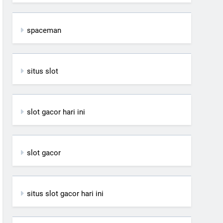
spaceman
situs slot
slot gacor hari ini
slot gacor
situs slot gacor hari ini