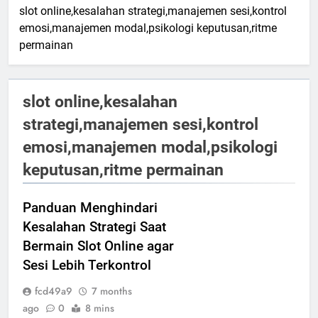
slot online,kesalahan strategi,manajemen sesi,kontrol
emosi,manajemen modal,psikologi keputusan,ritme
permainan
slot online,kesalahan
strategi,manajemen sesi,kontrol
emosi,manajemen modal,psikologi
keputusan,ritme permainan
Panduan Menghindari
Kesalahan Strategi Saat
Bermain Slot Online agar
Sesi Lebih Terkontrol
fcd49a9
7 months
ago
0
8 mins