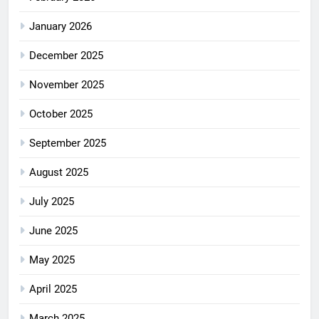
January 2026
December 2025
November 2025
October 2025
September 2025
August 2025
July 2025
June 2025
May 2025
April 2025
March 2025