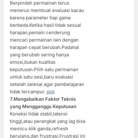
Berpindah permainan terus
menerus membuat evaluasi kacau
karena parameter tiap game
berbeda.Ketika hasil tidak sesuai
harapan,pemain cenderung
mencari permainan lain dengan
harapan cepat berubah.Padahal
yang berubah sering hanya
emosi,bukan kualitas
keputusan.Pilih satu permainan
untuk satu sesi,baru evaluasi
setelah selesai agar pembelajaran
tidak tercampur.
slot
7.Mengabaikan Faktor Teknis
yang Mengganggu Keputusan
Koneksi tidak stabil,latensi
tinggi,atau perangkat yang lag bisa
memicu klik ganda,refresh
berulang,dan frustrasi.Frustrasi ini