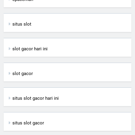
situs slot
slot gacor hari ini
slot gacor
situs slot gacor hari ini
situs slot gacor