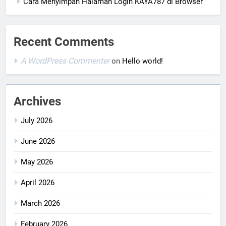
Cara Menyimpan Halaman Login KAYA787 di Browser
Recent Comments
A WordPress Commenter
on
Hello world!
Archives
July 2026
June 2026
May 2026
April 2026
March 2026
February 2026