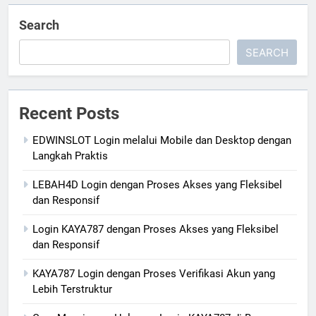
Search
SEARCH
Recent Posts
EDWINSLOT Login melalui Mobile dan Desktop dengan
Langkah Praktis
LEBAH4D Login dengan Proses Akses yang Fleksibel
dan Responsif
Login KAYA787 dengan Proses Akses yang Fleksibel
dan Responsif
KAYA787 Login dengan Proses Verifikasi Akun yang
Lebih Terstruktur