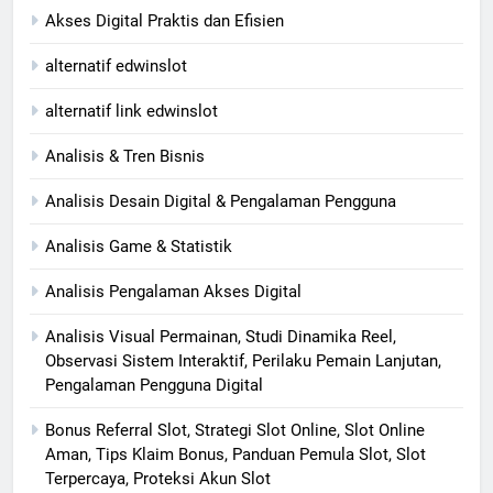
Akses Digital Praktis dan Efisien
alternatif edwinslot
alternatif link edwinslot
Analisis & Tren Bisnis
Analisis Desain Digital & Pengalaman Pengguna
Analisis Game & Statistik
Analisis Pengalaman Akses Digital
Analisis Visual Permainan, Studi Dinamika Reel,
Observasi Sistem Interaktif, Perilaku Pemain Lanjutan,
Pengalaman Pengguna Digital
Bonus Referral Slot, Strategi Slot Online, Slot Online
Aman, Tips Klaim Bonus, Panduan Pemula Slot, Slot
Terpercaya, Proteksi Akun Slot