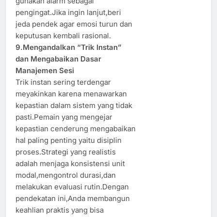
gunakan alarm sebagai
pengingat.Jika ingin lanjut,beri
jeda pendek agar emosi turun dan
keputusan kembali rasional.
9.Mengandalkan “Trik Instan”
dan Mengabaikan Dasar
Manajemen Sesi
Trik instan sering terdengar
meyakinkan karena menawarkan
kepastian dalam sistem yang tidak
pasti.Pemain yang mengejar
kepastian cenderung mengabaikan
hal paling penting yaitu disiplin
proses.Strategi yang realistis
adalah menjaga konsistensi unit
modal,mengontrol durasi,dan
melakukan evaluasi rutin.Dengan
pendekatan ini,Anda membangun
keahlian praktis yang bisa