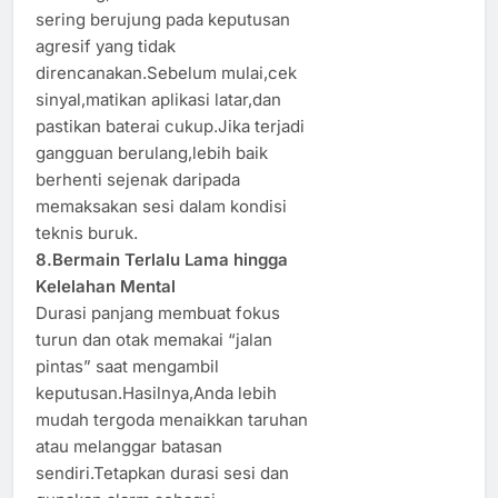
sering berujung pada keputusan
agresif yang tidak
direncanakan.Sebelum mulai,cek
sinyal,matikan aplikasi latar,dan
pastikan baterai cukup.Jika terjadi
gangguan berulang,lebih baik
berhenti sejenak daripada
memaksakan sesi dalam kondisi
teknis buruk.
8.Bermain Terlalu Lama hingga
Kelelahan Mental
Durasi panjang membuat fokus
turun dan otak memakai “jalan
pintas” saat mengambil
keputusan.Hasilnya,Anda lebih
mudah tergoda menaikkan taruhan
atau melanggar batasan
sendiri.Tetapkan durasi sesi dan