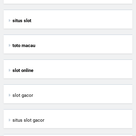
situs slot
toto macau
slot online
slot gacor
situs slot gacor