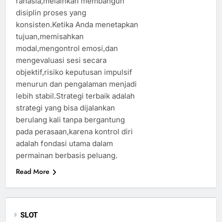
rahasia,melainkan membangun
disiplin proses yang
konsisten.Ketika Anda menetapkan
tujuan,memisahkan
modal,mengontrol emosi,dan
mengevaluasi sesi secara
objektif,risiko keputusan impulsif
menurun dan pengalaman menjadi
lebih stabil.Strategi terbaik adalah
strategi yang bisa dijalankan
berulang kali tanpa bergantung
pada perasaan,karena kontrol diri
adalah fondasi utama dalam
permainan berbasis peluang.
Read More
SLOT