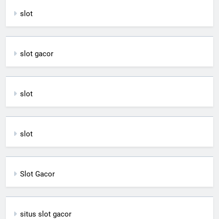
slot
slot gacor
slot
slot
Slot Gacor
situs slot gacor