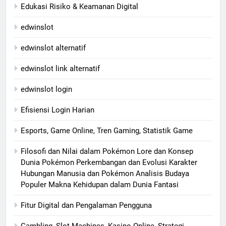
Edukasi Risiko & Keamanan Digital
edwinslot
edwinslot alternatif
edwinslot link alternatif
edwinslot login
Efisiensi Login Harian
Esports, Game Online, Tren Gaming, Statistik Game
Filosofi dan Nilai dalam Pokémon Lore dan Konsep
Dunia Pokémon Perkembangan dan Evolusi Karakter
Hubungan Manusia dan Pokémon Analisis Budaya
Populer Makna Kehidupan dalam Dunia Fantasi
Fitur Digital dan Pengalaman Pengguna
Gambling, Slot Machines, Kasino Online, Strategi