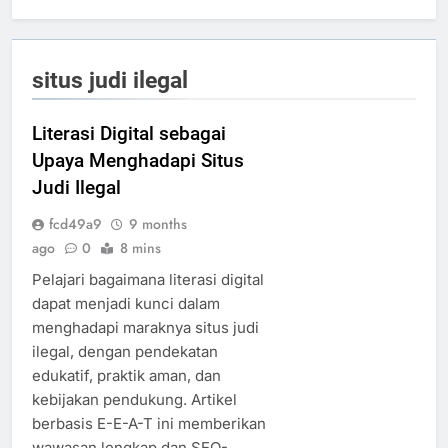
situs judi ilegal
Literasi Digital sebagai
Upaya Menghadapi Situs
Judi Ilegal
fcd49a9
9 months
ago
0
8 mins
Pelajari bagaimana literasi digital
dapat menjadi kunci dalam
menghadapi maraknya situs judi
ilegal, dengan pendekatan
edukatif, praktik aman, dan
kebijakan pendukung. Artikel
berbasis E-E-A-T ini memberikan
wawasan lengkap dan SEO-