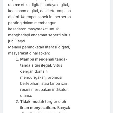
utama: etika digital, budaya digital,
keamanan digital, dan keterampilan
digital. Keempat aspek ini berperan
penting dalam membangun
kesadaran masyarakat untuk
menghadapi ancaman seperti situs
judi ilegal.
Melalui peningkatan literasi digital,
masyarakat diharapkan:
Mampu mengenali tanda-
tanda situs ilegal.
Situs
dengan domain
mencurigakan, promosi
berlebihan, atau tanpa izin
resmi merupakan indikator
utama.
Tidak mudah tergiur oleh
iklan menyesatkan.
Banyak