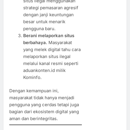
situs ilegal menggunakan
strategi pemasaran agresif
dengan janji keuntungan
besar untuk menarik
pengguna baru.
Berani melaporkan situs
berbahaya.
Masyarakat
yang melek digital tahu cara
melaporkan situs ilegal
melalui kanal resmi seperti
aduankonten.id milik
Kominfo.
Dengan kemampuan ini,
masyarakat tidak hanya menjadi
pengguna yang cerdas tetapi juga
bagian dari ekosistem digital yang
aman dan berintegritas.