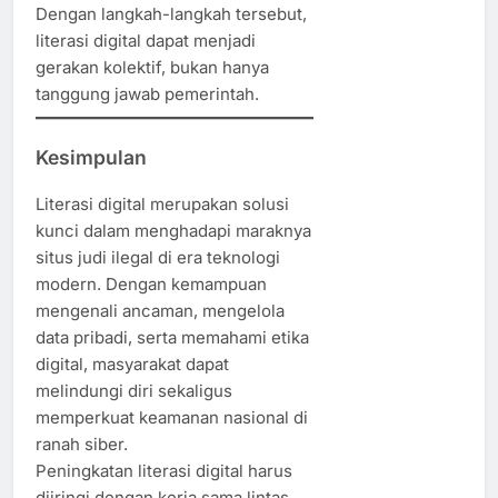
Dengan langkah-langkah tersebut,
literasi digital dapat menjadi
gerakan kolektif, bukan hanya
tanggung jawab pemerintah.
Kesimpulan
Literasi digital merupakan solusi
kunci dalam menghadapi maraknya
situs judi ilegal di era teknologi
modern. Dengan kemampuan
mengenali ancaman, mengelola
data pribadi, serta memahami etika
digital, masyarakat dapat
melindungi diri sekaligus
memperkuat keamanan nasional di
ranah siber.
Peningkatan literasi digital harus
diiringi dengan kerja sama lintas