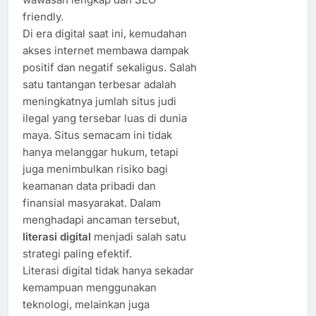
friendly.
Di era digital saat ini, kemudahan
akses internet membawa dampak
positif dan negatif sekaligus. Salah
satu tantangan terbesar adalah
meningkatnya jumlah situs judi
ilegal yang tersebar luas di dunia
maya. Situs semacam ini tidak
hanya melanggar hukum, tetapi
juga menimbulkan risiko bagi
keamanan data pribadi dan
finansial masyarakat. Dalam
menghadapi ancaman tersebut,
literasi digital
menjadi salah satu
strategi paling efektif.
Literasi digital tidak hanya sekadar
kemampuan menggunakan
teknologi, melainkan juga