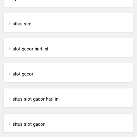
situs slot
slot gacor hari ini
slot gacor
situs slot gacor hari ini
situs slot gacor