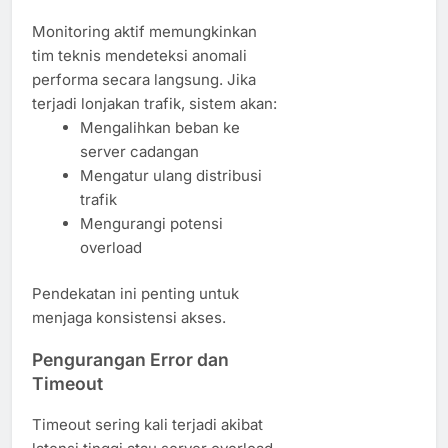
Monitoring aktif memungkinkan
tim teknis mendeteksi anomali
performa secara langsung. Jika
terjadi lonjakan trafik, sistem akan:
Mengalihkan beban ke
server cadangan
Mengatur ulang distribusi
trafik
Mengurangi potensi
overload
Pendekatan ini penting untuk
menjaga konsistensi akses.
Pengurangan Error dan
Timeout
Timeout sering kali terjadi akibat