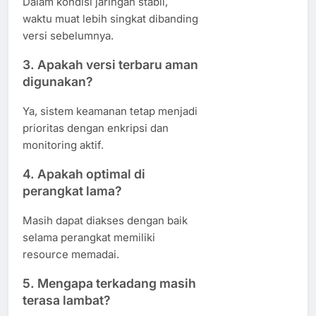
Dalam kondisi jaringan stabil,
waktu muat lebih singkat dibanding
versi sebelumnya.
3. Apakah versi terbaru aman
digunakan?
Ya, sistem keamanan tetap menjadi
prioritas dengan enkripsi dan
monitoring aktif.
4. Apakah optimal di
perangkat lama?
Masih dapat diakses dengan baik
selama perangkat memiliki
resource memadai.
5. Mengapa terkadang masih
terasa lambat?