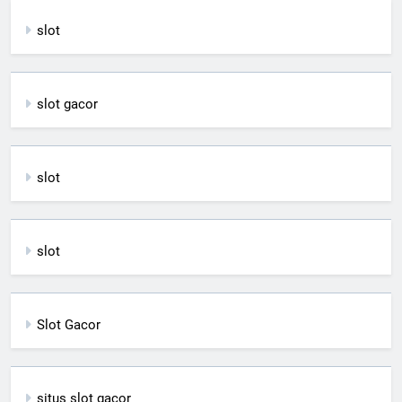
slot
slot gacor
slot
slot
Slot Gacor
situs slot gacor