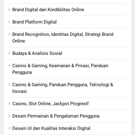
Brand Digital dan Kredibilitas Online
Brand Platform Digital
Brand Recognition, Identitas Digital, Strategi Brand
Online
Budaya & Analisis Sosial
Casino & Gaming, Keamanan & Privasi, Panduan
Pengguna
Casino & Gaming, Panduan Pengguna, Teknologi &
Inovasi
Casino, Slot Online, Jackpot Progresif
Desain Permainan & Pengalaman Pengguna
Desain UI dan Kualitas Interaksi Digital