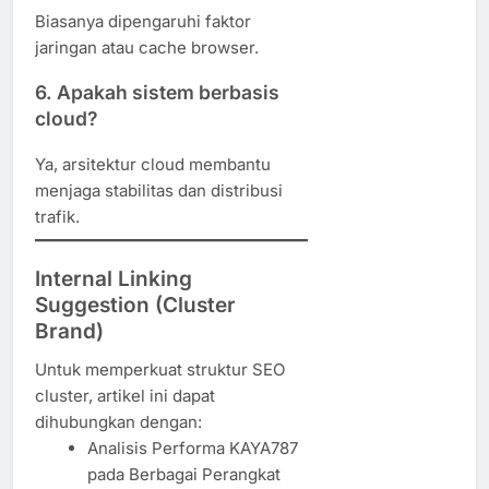
Biasanya dipengaruhi faktor
jaringan atau cache browser.
6. Apakah sistem berbasis
cloud?
Ya, arsitektur cloud membantu
menjaga stabilitas dan distribusi
trafik.
Internal Linking
Suggestion (Cluster
Brand)
Untuk memperkuat struktur SEO
cluster, artikel ini dapat
dihubungkan dengan:
Analisis Performa KAYA787
pada Berbagai Perangkat