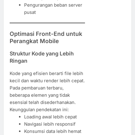
Pengurangan beban server
pusat
Optimasi Front-End untuk
Perangkat Mobile
Struktur Kode yang Lebih
Ringan
Kode yang efisien berarti file lebih
kecil dan waktu render lebih cepat.
Pada pembaruan terbaru,
beberapa elemen yang tidak
esensial telah disederhanakan.
Keunggulan pendekatan ini:
Loading awal lebih cepat
Navigasi lebih responsif
Konsumsi data lebih hemat