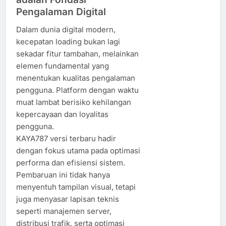
Pengalaman Digital
Dalam dunia digital modern,
kecepatan loading bukan lagi
sekadar fitur tambahan, melainkan
elemen fundamental yang
menentukan kualitas pengalaman
pengguna. Platform dengan waktu
muat lambat berisiko kehilangan
kepercayaan dan loyalitas
pengguna.
KAYA787 versi terbaru hadir
dengan fokus utama pada optimasi
performa dan efisiensi sistem.
Pembaruan ini tidak hanya
menyentuh tampilan visual, tetapi
juga menyasar lapisan teknis
seperti manajemen server,
distribusi trafik, serta optimasi