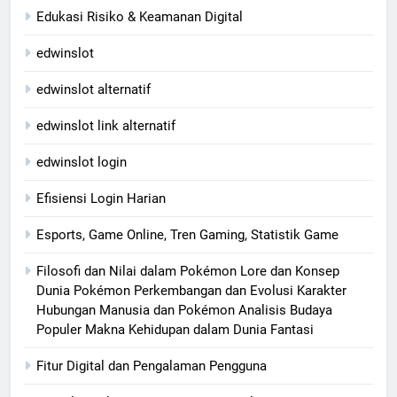
Edukasi Risiko & Keamanan Digital
edwinslot
edwinslot alternatif
edwinslot link alternatif
edwinslot login
Efisiensi Login Harian
Esports, Game Online, Tren Gaming, Statistik Game
Filosofi dan Nilai dalam Pokémon Lore dan Konsep
Dunia Pokémon Perkembangan dan Evolusi Karakter
Hubungan Manusia dan Pokémon Analisis Budaya
Populer Makna Kehidupan dalam Dunia Fantasi
Fitur Digital dan Pengalaman Pengguna