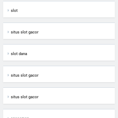
slot
situs slot gacor
slot dana
situs slot gacor
situs slot gacor