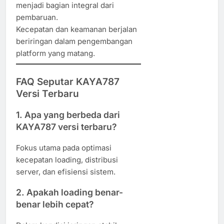
menjadi bagian integral dari
pembaruan.
Kecepatan dan keamanan berjalan
beriringan dalam pengembangan
platform yang matang.
FAQ Seputar KAYA787
Versi Terbaru
1. Apa yang berbeda dari
KAYA787 versi terbaru?
Fokus utama pada optimasi
kecepatan loading, distribusi
server, dan efisiensi sistem.
2. Apakah loading benar-
benar lebih cepat?