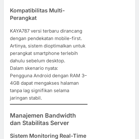
Kompatibilitas Multi-
Perangkat
KAYA787 versi terbaru dirancang
dengan pendekatan mobile-first.
Artinya, sistem dioptimalkan untuk
perangkat smartphone terlebih
dahulu sebelum desktop.
Dalam skenario nyata:
Pengguna Android dengan RAM 3–
4GB dapat mengakses halaman
tanpa lag signifikan selama
jaringan stabil.
Manajemen Bandwidth
dan Stabilitas Server
Sistem Monitoring Real-Time