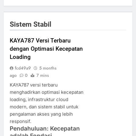
Sistem Stabil
KAYA787 Versi Terbaru
dengan Optimasi Kecepatan
Loading
fcd49a9
5 months
ago
0
7 mins
KAYA787 versi terbaru
menghadirkan optimasi kecepatan
loading, infrastruktur cloud
modern, dan sistem stabil untuk
pengalaman akses yang lebih
responsif.
Pendahuluan: Kecepatan
adalah Fondasi