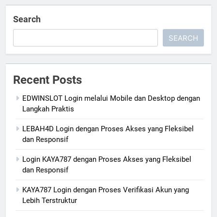
Search
SEARCH
Recent Posts
EDWINSLOT Login melalui Mobile dan Desktop dengan
Langkah Praktis
LEBAH4D Login dengan Proses Akses yang Fleksibel
dan Responsif
Login KAYA787 dengan Proses Akses yang Fleksibel
dan Responsif
KAYA787 Login dengan Proses Verifikasi Akun yang
Lebih Terstruktur