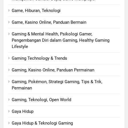
Game, Hiburan, Teknologi
Game, Kasino Online, Panduan Bermain
Gaming & Mental Health, Psikologi Gamer,
Pengembangan Diri dalam Gaming, Healthy Gaming
Lifestyle
Gaming Technology & Trends
Gaming, Kasino Online, Panduan Permainan
Gaming, Pokémon, Strategi Gaming, Tips & Trik,
Permainan
Gaming, Teknologi, Open World
Gaya Hidup
Gaya Hidup & Teknologi Gaming