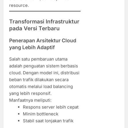
resource.
Transformasi Infrastruktur
pada Versi Terbaru
Penerapan Arsitektur Cloud
yang Lebih Adaptif
Salah satu pembaruan utama
adalah penguatan sistem berbasis
cloud. Dengan model ini, distribusi
beban trafik dilakukan secara
otomatis melalui load balancing
yang lebih responsif.
Manfaatnya meliputi:
Respons server lebih cepat
Minim bottleneck
Stabil saat lonjakan trafik