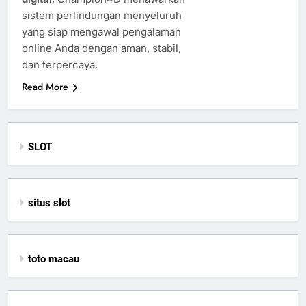
sistem perlindungan menyeluruh
yang siap mengawal pengalaman
online Anda dengan aman, stabil,
dan terpercaya.
Read More
SLOT
situs slot
toto macau