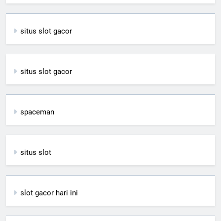
situs slot gacor
situs slot gacor
spaceman
situs slot
slot gacor hari ini