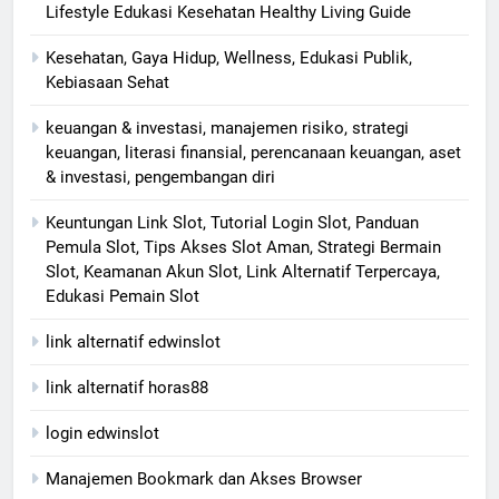
Lifestyle Edukasi Kesehatan Healthy Living Guide
Kesehatan, Gaya Hidup, Wellness, Edukasi Publik,
Kebiasaan Sehat
keuangan & investasi, manajemen risiko, strategi
keuangan, literasi finansial, perencanaan keuangan, aset
& investasi, pengembangan diri
Keuntungan Link Slot, Tutorial Login Slot, Panduan
Pemula Slot, Tips Akses Slot Aman, Strategi Bermain
Slot, Keamanan Akun Slot, Link Alternatif Terpercaya,
Edukasi Pemain Slot
link alternatif edwinslot
link alternatif horas88
login edwinslot
Manajemen Bookmark dan Akses Browser