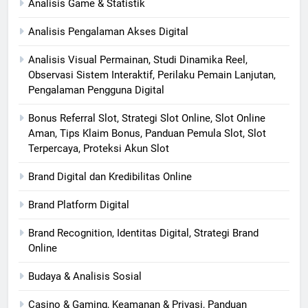
Analisis Game & Statistik
Analisis Pengalaman Akses Digital
Analisis Visual Permainan, Studi Dinamika Reel,
Observasi Sistem Interaktif, Perilaku Pemain Lanjutan,
Pengalaman Pengguna Digital
Bonus Referral Slot, Strategi Slot Online, Slot Online
Aman, Tips Klaim Bonus, Panduan Pemula Slot, Slot
Terpercaya, Proteksi Akun Slot
Brand Digital dan Kredibilitas Online
Brand Platform Digital
Brand Recognition, Identitas Digital, Strategi Brand
Online
Budaya & Analisis Sosial
Casino & Gaming, Keamanan & Privasi, Panduan