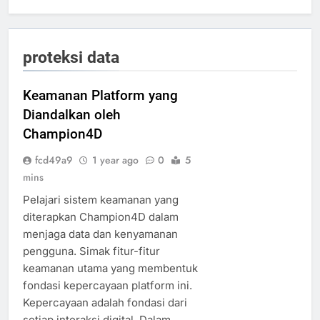
proteksi data
Keamanan Platform yang
Diandalkan oleh
Champion4D
fcd49a9
1 year ago
0
5
mins
Pelajari sistem keamanan yang
diterapkan Champion4D dalam
menjaga data dan kenyamanan
pengguna. Simak fitur-fitur
keamanan utama yang membentuk
fondasi kepercayaan platform ini.
Kepercayaan adalah fondasi dari
setiap interaksi digital. Dalam