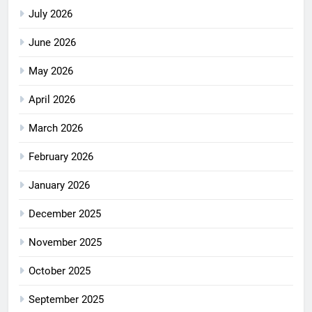
July 2026
June 2026
May 2026
April 2026
March 2026
February 2026
January 2026
December 2025
November 2025
October 2025
September 2025