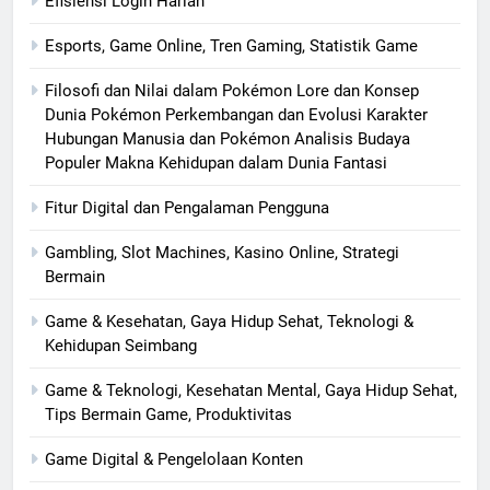
Efisiensi Login Harian
Esports, Game Online, Tren Gaming, Statistik Game
Filosofi dan Nilai dalam Pokémon Lore dan Konsep
Dunia Pokémon Perkembangan dan Evolusi Karakter
Hubungan Manusia dan Pokémon Analisis Budaya
Populer Makna Kehidupan dalam Dunia Fantasi
Fitur Digital dan Pengalaman Pengguna
Gambling, Slot Machines, Kasino Online, Strategi
Bermain
Game & Kesehatan, Gaya Hidup Sehat, Teknologi &
Kehidupan Seimbang
Game & Teknologi, Kesehatan Mental, Gaya Hidup Sehat,
Tips Bermain Game, Produktivitas
Game Digital & Pengelolaan Konten