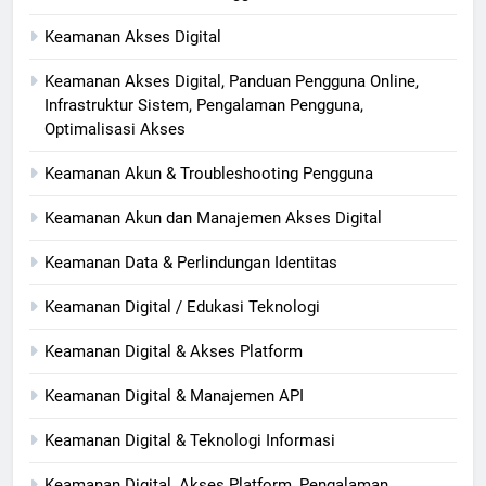
Keamanan Akses Digital
Keamanan Akses Digital, Panduan Pengguna Online,
Infrastruktur Sistem, Pengalaman Pengguna,
Optimalisasi Akses
Keamanan Akun & Troubleshooting Pengguna
Keamanan Akun dan Manajemen Akses Digital
Keamanan Data & Perlindungan Identitas
Keamanan Digital / Edukasi Teknologi
Keamanan Digital & Akses Platform
Keamanan Digital & Manajemen API
Keamanan Digital & Teknologi Informasi
Keamanan Digital, Akses Platform, Pengalaman