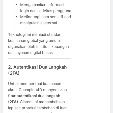
Mengamankan informasi
login dan aktivitas pengguna
Melindungi data sensitif dari
manipulasi eksternal
Teknologi ini menjadi standar
keamanan global yang umum
digunakan oleh institusi keuangan
dan layanan digital besar.
2. Autentikasi Dua Langkah
(2FA)
Untuk memperkuat keamanan
akun, Champion4D menyediakan
fitur autentikasi dua langkah
(2FA)
. Sistem ini menambahkan
lapisan proteksi tambahan di luar