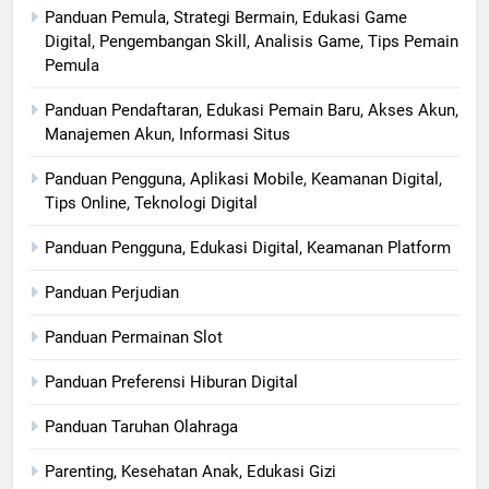
Panduan Pemula, Strategi Bermain, Edukasi Game
Digital, Pengembangan Skill, Analisis Game, Tips Pemain
Pemula
Panduan Pendaftaran, Edukasi Pemain Baru, Akses Akun,
Manajemen Akun, Informasi Situs
Panduan Pengguna, Aplikasi Mobile, Keamanan Digital,
Tips Online, Teknologi Digital
Panduan Pengguna, Edukasi Digital, Keamanan Platform
Panduan Perjudian
Panduan Permainan Slot
Panduan Preferensi Hiburan Digital
Panduan Taruhan Olahraga
Parenting, Kesehatan Anak, Edukasi Gizi