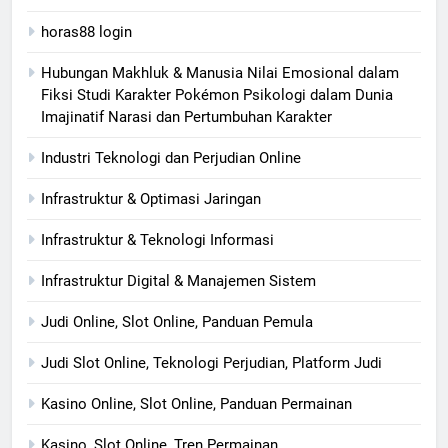
horas88 login
Hubungan Makhluk & Manusia Nilai Emosional dalam
Fiksi Studi Karakter Pokémon Psikologi dalam Dunia
Imajinatif Narasi dan Pertumbuhan Karakter
Industri Teknologi dan Perjudian Online
Infrastruktur & Optimasi Jaringan
Infrastruktur & Teknologi Informasi
Infrastruktur Digital & Manajemen Sistem
Judi Online, Slot Online, Panduan Pemula
Judi Slot Online, Teknologi Perjudian, Platform Judi
Kasino Online, Slot Online, Panduan Permainan
Kasino, Slot Online, Tren Permainan