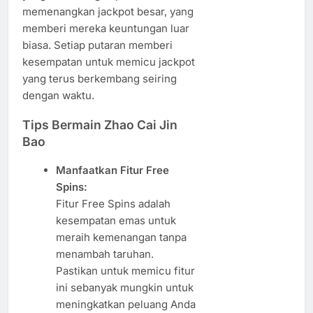
memenangkan jackpot besar, yang
memberi mereka keuntungan luar
biasa. Setiap putaran memberi
kesempatan untuk memicu jackpot
yang terus berkembang seiring
dengan waktu.
Tips Bermain Zhao Cai Jin
Bao
Manfaatkan Fitur Free
Spins:
Fitur Free Spins adalah
kesempatan emas untuk
meraih kemenangan tanpa
menambah taruhan.
Pastikan untuk memicu fitur
ini sebanyak mungkin untuk
meningkatkan peluang Anda