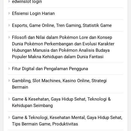
edwinslot login
Efisiensi Login Harian
Esports, Game Online, Tren Gaming, Statistik Game
Filosofi dan Nilai dalam Pokémon Lore dan Konsep
Dunia Pokémon Perkembangan dan Evolusi Karakter
Hubungan Manusia dan Pokémon Analisis Budaya
Populer Makna Kehidupan dalam Dunia Fantasi
Fitur Digital dan Pengalaman Pengguna
Gambling, Slot Machines, Kasino Online, Strategi
Bermain
Game & Kesehatan, Gaya Hidup Sehat, Teknologi &
Kehidupan Seimbang
Game & Teknologi, Kesehatan Mental, Gaya Hidup Sehat,
Tips Bermain Game, Produktivitas