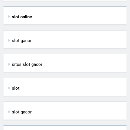
slot online
slot gacor
situs slot gacor
slot
slot gacor