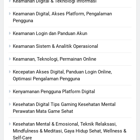
Keamanan Digital & Teknologi Informasi
Keamanan Digital, Akses Platform, Pengalaman
Pengguna
Keamanan Login dan Panduan Akun
Keamanan Sistem & Analitik Operasional
Keamanan, Teknologi, Permainan Online
Kecepatan Akses Digital, Panduan Login Online,
Optimasi Pengalaman Pengguna
Kenyamanan Pengguna Platform Digital
Kesehatan Digital Tips Gaming Kesehatan Mental
Perawatan Mata Game Sehat
Kesehatan Mental & Emosional, Teknik Relaksasi,
Mindfulness & Meditasi, Gaya Hidup Sehat, Wellness &
Self-Care