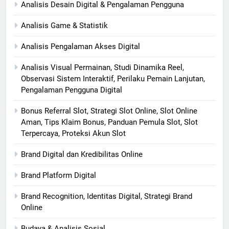
Analisis Desain Digital & Pengalaman Pengguna
Analisis Game & Statistik
Analisis Pengalaman Akses Digital
Analisis Visual Permainan, Studi Dinamika Reel,
Observasi Sistem Interaktif, Perilaku Pemain Lanjutan,
Pengalaman Pengguna Digital
Bonus Referral Slot, Strategi Slot Online, Slot Online
Aman, Tips Klaim Bonus, Panduan Pemula Slot, Slot
Terpercaya, Proteksi Akun Slot
Brand Digital dan Kredibilitas Online
Brand Platform Digital
Brand Recognition, Identitas Digital, Strategi Brand
Online
Budaya & Analisis Sosial