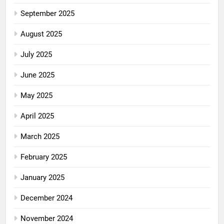
September 2025
August 2025
July 2025
June 2025
May 2025
April 2025
March 2025
February 2025
January 2025
December 2024
November 2024