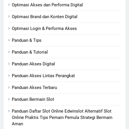
Optimasi Akses dan Performa Digital
Optimasi Brand dan Konten Digital
Optimasi Login & Performa Akses
Panduan & Tips
Panduan & Tutorial
Panduan Akses Digital
Panduan Akses Lintas Perangkat
Panduan Akses Terbaru
Panduan Bermain Slot
Panduan Daftar Slot Online Edwinslot Alternatif Slot
Online Praktis Tips Pemain Pemula Strategi Bermain
Aman