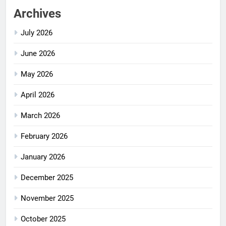
Archives
July 2026
June 2026
May 2026
April 2026
March 2026
February 2026
January 2026
December 2025
November 2025
October 2025