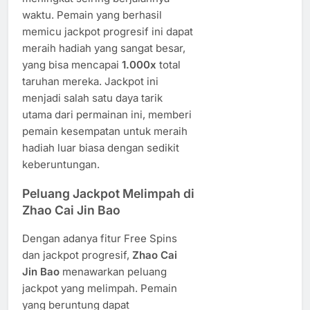
waktu. Pemain yang berhasil
memicu jackpot progresif ini dapat
meraih hadiah yang sangat besar,
yang bisa mencapai
1.000x
total
taruhan mereka. Jackpot ini
menjadi salah satu daya tarik
utama dari permainan ini, memberi
pemain kesempatan untuk meraih
hadiah luar biasa dengan sedikit
keberuntungan.
Peluang Jackpot Melimpah di
Zhao Cai Jin Bao
Dengan adanya fitur Free Spins
dan jackpot progresif,
Zhao Cai
Jin Bao
menawarkan peluang
jackpot yang melimpah. Pemain
yang beruntung dapat