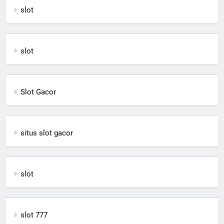
slot
slot
Slot Gacor
situs slot gacor
slot
slot 777