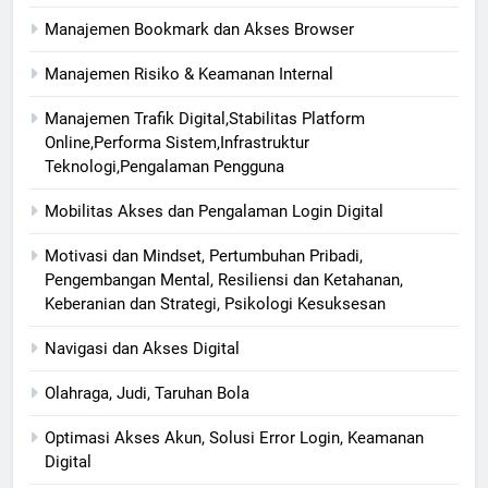
Manajemen Bookmark dan Akses Browser
Manajemen Risiko & Keamanan Internal
Manajemen Trafik Digital,Stabilitas Platform
Online,Performa Sistem,Infrastruktur
Teknologi,Pengalaman Pengguna
Mobilitas Akses dan Pengalaman Login Digital
Motivasi dan Mindset, Pertumbuhan Pribadi,
Pengembangan Mental, Resiliensi dan Ketahanan,
Keberanian dan Strategi, Psikologi Kesuksesan
Navigasi dan Akses Digital
Olahraga, Judi, Taruhan Bola
Optimasi Akses Akun, Solusi Error Login, Keamanan
Digital