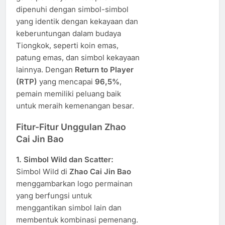
dipenuhi dengan simbol-simbol
yang identik dengan kekayaan dan
keberuntungan dalam budaya
Tiongkok, seperti koin emas,
patung emas, dan simbol kekayaan
lainnya. Dengan
Return to Player
(RTP)
yang mencapai
96,5%
,
pemain memiliki peluang baik
untuk meraih kemenangan besar.
Fitur-Fitur Unggulan Zhao
Cai Jin Bao
1. Simbol Wild dan Scatter:
Simbol Wild di
Zhao Cai Jin Bao
menggambarkan logo permainan
yang berfungsi untuk
menggantikan simbol lain dan
membentuk kombinasi pemenang.