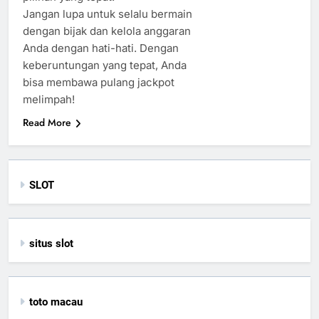
Jangan lupa untuk selalu bermain
dengan bijak dan kelola anggaran
Anda dengan hati-hati. Dengan
keberuntungan yang tepat, Anda
bisa membawa pulang jackpot
melimpah!
Read More
SLOT
situs slot
toto macau