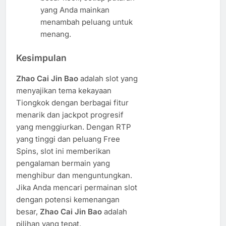
yang Anda mainkan
menambah peluang untuk
menang.
Kesimpulan
Zhao Cai Jin Bao
adalah slot yang
menyajikan tema kekayaan
Tiongkok dengan berbagai fitur
menarik dan jackpot progresif
yang menggiurkan. Dengan RTP
yang tinggi dan peluang Free
Spins, slot ini memberikan
pengalaman bermain yang
menghibur dan menguntungkan.
Jika Anda mencari permainan slot
dengan potensi kemenangan
besar,
Zhao Cai Jin Bao
adalah
pilihan yang tepat.