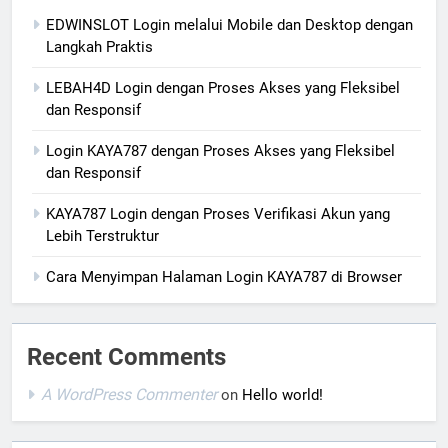
EDWINSLOT Login melalui Mobile dan Desktop dengan
Langkah Praktis
LEBAH4D Login dengan Proses Akses yang Fleksibel
dan Responsif
Login KAYA787 dengan Proses Akses yang Fleksibel
dan Responsif
KAYA787 Login dengan Proses Verifikasi Akun yang
Lebih Terstruktur
Cara Menyimpan Halaman Login KAYA787 di Browser
Recent Comments
A WordPress Commenter
on
Hello world!