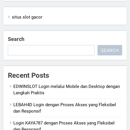
situs slot gacor
Search
SEARCH
Recent Posts
EDWINSLOT Login melalui Mobile dan Desktop dengan
Langkah Praktis
LEBAH4D Login dengan Proses Akses yang Fleksibel
dan Responsif
Login KAYA787 dengan Proses Akses yang Fleksibel
dan Responsif