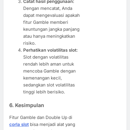
Catat hasil penggunaan:
Dengan mencatat, Anda
dapat mengevaluasi apakah
fitur Gamble memberi
keuntungan jangka panjang
atau hanya meningkatkan
risiko.
Perhatikan volatilitas slot:
Slot dengan volatilitas
rendah lebih aman untuk
mencoba Gamble dengan
kemenangan kecil,
sedangkan slot volatilitas
tinggi lebih berisiko.
6. Kesimpulan
Fitur Gamble dan Double Up di
corla slot
bisa menjadi alat yang