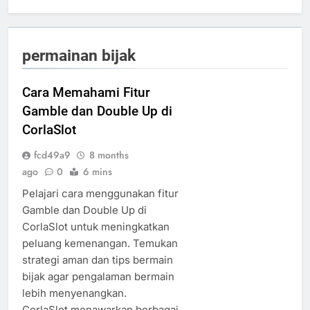
permainan bijak
Cara Memahami Fitur
Gamble dan Double Up di
CorlaSlot
fcd49a9
8 months
ago
0
6 mins
Pelajari cara menggunakan fitur
Gamble dan Double Up di
CorlaSlot untuk meningkatkan
peluang kemenangan. Temukan
strategi aman dan tips bermain
bijak agar pengalaman bermain
lebih menyenangkan.
CorlaSlot menawarkan berbagai