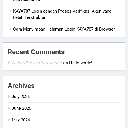
KAYA787 Login dengan Proses Verifikasi Akun yang
Lebih Terstruktur
Cara Menyimpan Halaman Login KAYA787 di Browser
Recent Comments
A WordPress Commenter
on
Hello world!
Archives
July 2026
June 2026
May 2026