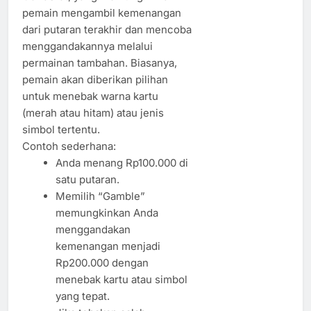
pemain mengambil kemenangan
dari putaran terakhir dan mencoba
menggandakannya melalui
permainan tambahan. Biasanya,
pemain akan diberikan pilihan
untuk menebak warna kartu
(merah atau hitam) atau jenis
simbol tertentu.
Contoh sederhana:
Anda menang Rp100.000 di
satu putaran.
Memilih “Gamble”
memungkinkan Anda
menggandakan
kemenangan menjadi
Rp200.000 dengan
menebak kartu atau simbol
yang tepat.