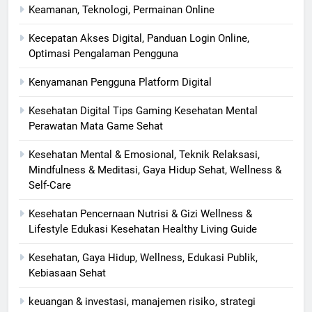
Keamanan, Teknologi, Permainan Online
Kecepatan Akses Digital, Panduan Login Online,
Optimasi Pengalaman Pengguna
Kenyamanan Pengguna Platform Digital
Kesehatan Digital Tips Gaming Kesehatan Mental
Perawatan Mata Game Sehat
Kesehatan Mental & Emosional, Teknik Relaksasi,
Mindfulness & Meditasi, Gaya Hidup Sehat, Wellness &
Self-Care
Kesehatan Pencernaan Nutrisi & Gizi Wellness &
Lifestyle Edukasi Kesehatan Healthy Living Guide
Kesehatan, Gaya Hidup, Wellness, Edukasi Publik,
Kebiasaan Sehat
keuangan & investasi, manajemen risiko, strategi