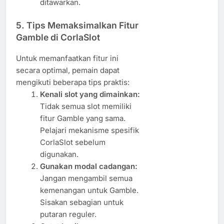
ditawarkan.
5. Tips Memaksimalkan Fitur
Gamble di CorlaSlot
Untuk memanfaatkan fitur ini
secara optimal, pemain dapat
mengikuti beberapa tips praktis:
Kenali slot yang dimainkan:
Tidak semua slot memiliki
fitur Gamble yang sama.
Pelajari mekanisme spesifik
CorlaSlot sebelum
digunakan.
Gunakan modal cadangan:
Jangan mengambil semua
kemenangan untuk Gamble.
Sisakan sebagian untuk
putaran reguler.