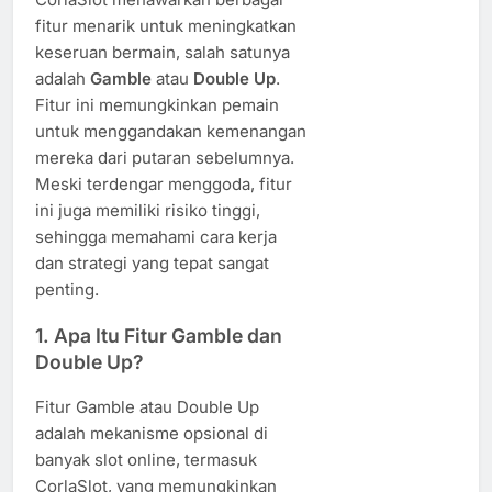
fitur menarik untuk meningkatkan
keseruan bermain, salah satunya
adalah
Gamble
atau
Double Up
.
Fitur ini memungkinkan pemain
untuk menggandakan kemenangan
mereka dari putaran sebelumnya.
Meski terdengar menggoda, fitur
ini juga memiliki risiko tinggi,
sehingga memahami cara kerja
dan strategi yang tepat sangat
penting.
1. Apa Itu Fitur Gamble dan
Double Up?
Fitur Gamble atau Double Up
adalah mekanisme opsional di
banyak slot online, termasuk
CorlaSlot, yang memungkinkan