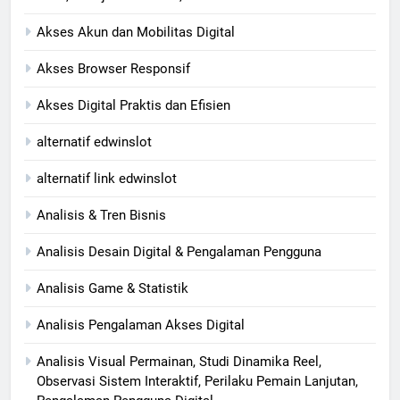
Akses Akun dan Mobilitas Digital
Akses Browser Responsif
Akses Digital Praktis dan Efisien
alternatif edwinslot
alternatif link edwinslot
Analisis & Tren Bisnis
Analisis Desain Digital & Pengalaman Pengguna
Analisis Game & Statistik
Analisis Pengalaman Akses Digital
Analisis Visual Permainan, Studi Dinamika Reel,
Observasi Sistem Interaktif, Perilaku Pemain Lanjutan,