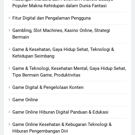
Populer Makna Kehidupan dalam Dunia Fantasi
Fitur Digital dan Pengalaman Pengguna
Gambling, Slot Machines, Kasino Online, Strategi
Bermain
Game & Kesehatan, Gaya Hidup Sehat, Teknologi &
Kehidupan Seimbang
Game & Teknologi, Kesehatan Mental, Gaya Hidup Sehat,
Tips Bermain Game, Produktivitas
Game Digital & Pengelolaan Konten
Game Online
Game Online Hiburan Digital Panduan & Edukasi
Game Online Kesehatan & Kebugaran Teknologi &
Hiburan Pengembangan Diri