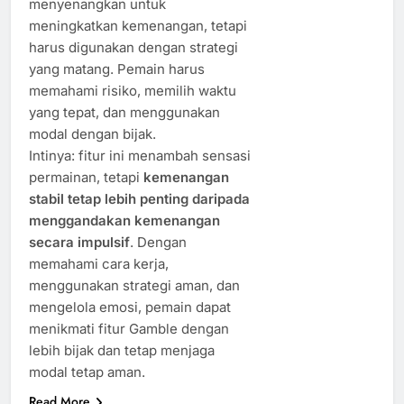
menyenangkan untuk
meningkatkan kemenangan, tetapi
harus digunakan dengan strategi
yang matang. Pemain harus
memahami risiko, memilih waktu
yang tepat, dan menggunakan
modal dengan bijak.
Intinya: fitur ini menambah sensasi
permainan, tetapi
kemenangan
stabil tetap lebih penting daripada
menggandakan kemenangan
secara impulsif
. Dengan
memahami cara kerja,
menggunakan strategi aman, dan
mengelola emosi, pemain dapat
menikmati fitur Gamble dengan
lebih bijak dan tetap menjaga
modal tetap aman.
Read More