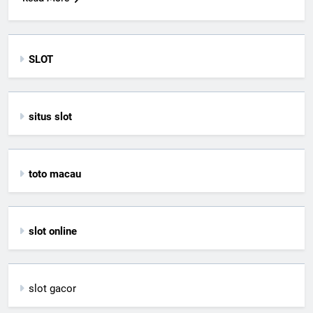
SLOT
situs slot
toto macau
slot online
slot gacor