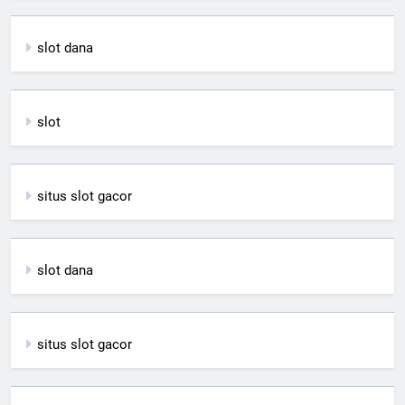
slot dana
slot
situs slot gacor
slot dana
situs slot gacor