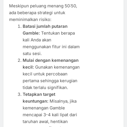
Meskipun peluang menang 50:50,
ada beberapa strategi untuk
meminimalkan risiko:
Batasi jumlah putaran
Gamble:
Tentukan berapa
kali Anda akan
menggunakan fitur ini dalam
satu sesi.
Mulai dengan kemenangan
kecil:
Gunakan kemenangan
kecil untuk percobaan
pertama sehingga kerugian
tidak terlalu signifikan.
Tetapkan target
keuntungan:
Misalnya, jika
kemenangan Gamble
mencapai 3-4 kali lipat dari
taruhan awal, hentikan