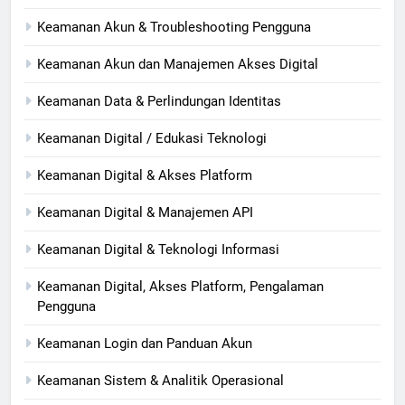
Keamanan Akun & Troubleshooting Pengguna
Keamanan Akun dan Manajemen Akses Digital
Keamanan Data & Perlindungan Identitas
Keamanan Digital / Edukasi Teknologi
Keamanan Digital & Akses Platform
Keamanan Digital & Manajemen API
Keamanan Digital & Teknologi Informasi
Keamanan Digital, Akses Platform, Pengalaman
Pengguna
Keamanan Login dan Panduan Akun
Keamanan Sistem & Analitik Operasional