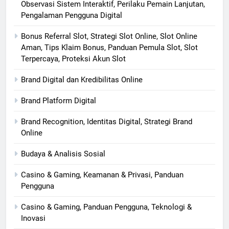
Observasi Sistem Interaktif, Perilaku Pemain Lanjutan,
Pengalaman Pengguna Digital
Bonus Referral Slot, Strategi Slot Online, Slot Online
Aman, Tips Klaim Bonus, Panduan Pemula Slot, Slot
Terpercaya, Proteksi Akun Slot
Brand Digital dan Kredibilitas Online
Brand Platform Digital
Brand Recognition, Identitas Digital, Strategi Brand
Online
Budaya & Analisis Sosial
Casino & Gaming, Keamanan & Privasi, Panduan
Pengguna
Casino & Gaming, Panduan Pengguna, Teknologi &
Inovasi