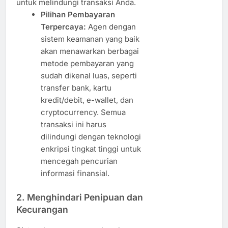
untuk melindungi transaksi Anda.
Pilihan Pembayaran
Terpercaya:
Agen dengan
sistem keamanan yang baik
akan menawarkan berbagai
metode pembayaran yang
sudah dikenal luas, seperti
transfer bank, kartu
kredit/debit, e-wallet, dan
cryptocurrency. Semua
transaksi ini harus
dilindungi dengan teknologi
enkripsi tingkat tinggi untuk
mencegah pencurian
informasi finansial.
2.
Menghindari Penipuan dan
Kecurangan