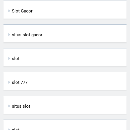
Slot Gacor
situs slot gacor
slot
slot 777
situs slot