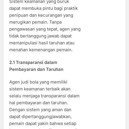
Sistem keamanan yang buruk
dapat membuka pintu bagi praktik
penipuan dan kecurangan yang
merugikan pemain. Tanpa
pengawasan yang tepat, agen yang
tidak bertanggung jawab dapat
memanipulasi hasil taruhan atau
menahan kemenangan pemain.
2.1
Transparansi dalam
Pembayaran dan Taruhan
Agen judi bola yang memiliki
sistem keamanan terbaik akan
selalu menjaga transparansi dalam
hal pembayaran dan taruhan.
Dengan sistem yang aman dan
dapat dipertanggungjawabkan,
pemain dapat yakin bahwa setiap