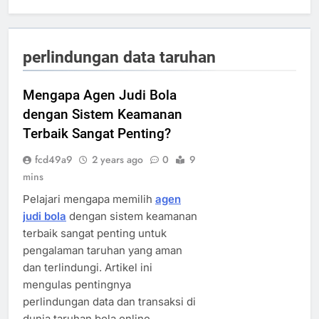
perlindungan data taruhan
Mengapa Agen Judi Bola
dengan Sistem Keamanan
Terbaik Sangat Penting?
fcd49a9
2 years ago
0
9
mins
Pelajari mengapa memilih
agen
judi bola
dengan sistem keamanan
terbaik sangat penting untuk
pengalaman taruhan yang aman
dan terlindungi. Artikel ini
mengulas pentingnya
perlindungan data dan transaksi di
dunia taruhan bola online.