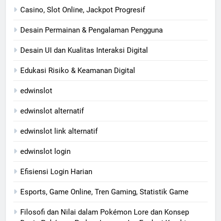
Casino, Slot Online, Jackpot Progresif
Desain Permainan & Pengalaman Pengguna
Desain UI dan Kualitas Interaksi Digital
Edukasi Risiko & Keamanan Digital
edwinslot
edwinslot alternatif
edwinslot link alternatif
edwinslot login
Efisiensi Login Harian
Esports, Game Online, Tren Gaming, Statistik Game
Filosofi dan Nilai dalam Pokémon Lore dan Konsep