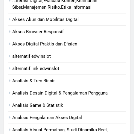
:Literasi Digital,Evaluasi Konten,Keamanan
Siber,Manajemen Risiko,Etika Informasi
Akses Akun dan Mobilitas Digital
Akses Browser Responsif
Akses Digital Praktis dan Efisien
alternatif edwinslot
alternatif link edwinslot
Analisis & Tren Bisnis
Analisis Desain Digital & Pengalaman Pengguna
Analisis Game & Statistik
Analisis Pengalaman Akses Digital
Analisis Visual Permainan, Studi Dinamika Reel,