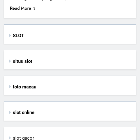
Read More
SLOT
situs slot
toto macau
slot online
slot gacor