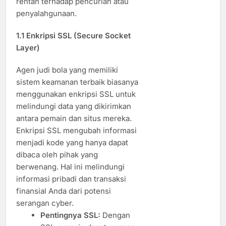
rentan terhadap pencurian atau
penyalahgunaan.
1.1
Enkripsi SSL (Secure Socket
Layer)
Agen judi bola yang memiliki
sistem keamanan terbaik biasanya
menggunakan enkripsi SSL untuk
melindungi data yang dikirimkan
antara pemain dan situs mereka.
Enkripsi SSL mengubah informasi
menjadi kode yang hanya dapat
dibaca oleh pihak yang
berwenang. Hal ini melindungi
informasi pribadi dan transaksi
finansial Anda dari potensi
serangan cyber.
Pentingnya SSL:
Dengan