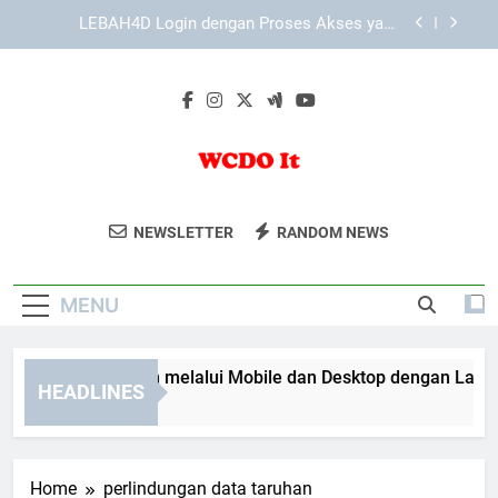
Skip
Login KAYA787 dengan Proses Akses yang
to
Fleksibel dan Responsif
content
KAYA787 Login dengan Proses Verifikasi Akun
yang Lebih Terstruktur
EDWINSLOT Login melalui Mobile dan Desktop
dengan Langkah Praktis
LEBAH4D Login dengan Proses Akses yang
Fleksibel dan Responsif
WCDO It
Temukan Solusi Teknologi Modern Dan
Login KAYA787 dengan Proses Akses yang
NEWSLETTER
RANDOM NEWS
Fleksibel dan Responsif
Layanan Digital Profesional Di WCDO It.
KAYA787 Login dengan Proses Verifikasi Akun
Untuk Bisnis Yang Siap Bertransformasi.
yang Lebih Terstruktur
MENU
WINSLOT Login melalui Mobile dan Desktop dengan Langkah P
HEADLINES
Weeks Ago
Home
perlindungan data taruhan