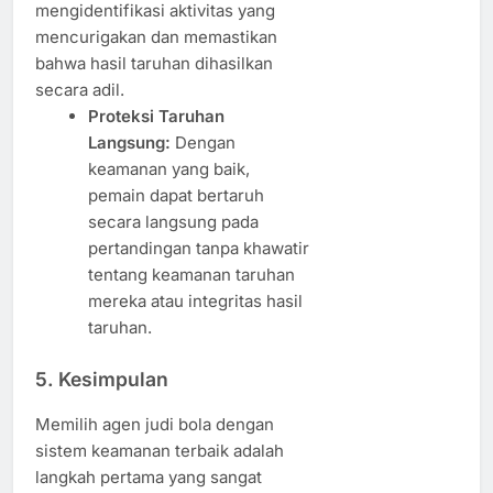
mengidentifikasi aktivitas yang
mencurigakan dan memastikan
bahwa hasil taruhan dihasilkan
secara adil.
Proteksi Taruhan
Langsung:
Dengan
keamanan yang baik,
pemain dapat bertaruh
secara langsung pada
pertandingan tanpa khawatir
tentang keamanan taruhan
mereka atau integritas hasil
taruhan.
5.
Kesimpulan
Memilih agen judi bola dengan
sistem keamanan terbaik adalah
langkah pertama yang sangat