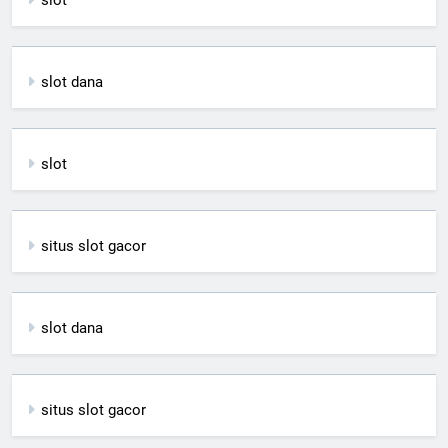
slot
slot dana
slot
situs slot gacor
slot dana
situs slot gacor