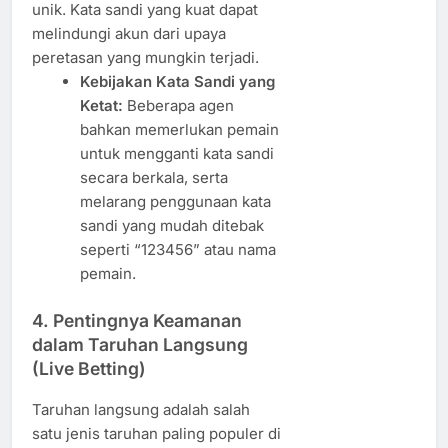
unik. Kata sandi yang kuat dapat
melindungi akun dari upaya
peretasan yang mungkin terjadi.
Kebijakan Kata Sandi yang
Ketat:
Beberapa agen
bahkan memerlukan pemain
untuk mengganti kata sandi
secara berkala, serta
melarang penggunaan kata
sandi yang mudah ditebak
seperti “123456” atau nama
pemain.
4.
Pentingnya Keamanan
dalam Taruhan Langsung
(Live Betting)
Taruhan langsung adalah salah
satu jenis taruhan paling populer di