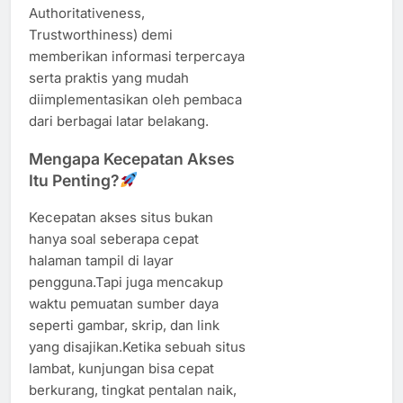
Authoritativeness,
Trustworthiness) demi
memberikan informasi terpercaya
serta praktis yang mudah
diimplementasikan oleh pembaca
dari berbagai latar belakang.
Mengapa Kecepatan Akses
Itu Penting?
Kecepatan akses situs bukan
hanya soal seberapa cepat
halaman tampil di layar
pengguna.Tapi juga mencakup
waktu pemuatan sumber daya
seperti gambar, skrip, dan link
yang disajikan.Ketika sebuah situs
lambat, kunjungan bisa cepat
berkurang, tingkat pentalan naik,