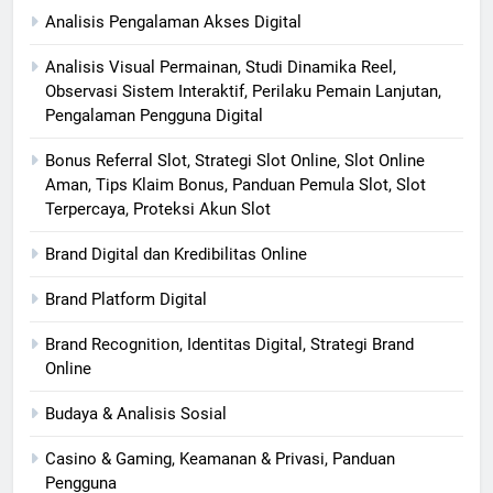
Analisis Pengalaman Akses Digital
Analisis Visual Permainan, Studi Dinamika Reel,
Observasi Sistem Interaktif, Perilaku Pemain Lanjutan,
Pengalaman Pengguna Digital
Bonus Referral Slot, Strategi Slot Online, Slot Online
Aman, Tips Klaim Bonus, Panduan Pemula Slot, Slot
Terpercaya, Proteksi Akun Slot
Brand Digital dan Kredibilitas Online
Brand Platform Digital
Brand Recognition, Identitas Digital, Strategi Brand
Online
Budaya & Analisis Sosial
Casino & Gaming, Keamanan & Privasi, Panduan
Pengguna