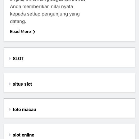
Anda memberikan nilai nyata
kepada setiap pengunjung yang
datang.
Read More
SLOT
situs slot
toto macau
slot online