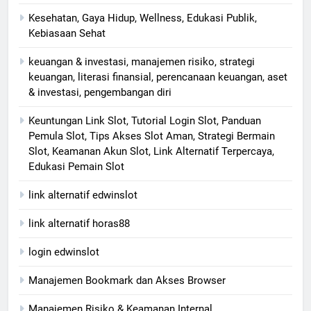
Kesehatan, Gaya Hidup, Wellness, Edukasi Publik,
Kebiasaan Sehat
keuangan & investasi, manajemen risiko, strategi
keuangan, literasi finansial, perencanaan keuangan, aset
& investasi, pengembangan diri
Keuntungan Link Slot, Tutorial Login Slot, Panduan
Pemula Slot, Tips Akses Slot Aman, Strategi Bermain
Slot, Keamanan Akun Slot, Link Alternatif Terpercaya,
Edukasi Pemain Slot
link alternatif edwinslot
link alternatif horas88
login edwinslot
Manajemen Bookmark dan Akses Browser
Manajemen Risiko & Keamanan Internal