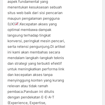
aspek fundamental yang
menentukan kesuksesan sebuah
situs web baik dari sisi pencarian
maupun pengalaman pengguna
(UX)
.Kecepatan akses yang
optimal membawa dampak
langsung terhadap tingkat
konversi, peringkat mesin pencari,
serta retensi pengunjung.Di artikel
ini kami akan membahas secara
mendalam langkah-langkah teknis
dan strategi yang terbukti efektif
untuk meningkatkan performa link
dan kecepatan akses tanpa
menyinggung konten yang kurang
relevan atau tidak ramah
pembaca.Panduan ini ditulis
dengan pendekatan E-E-A-T
(Experience, Expertise,