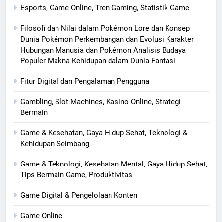
Esports, Game Online, Tren Gaming, Statistik Game
Filosofi dan Nilai dalam Pokémon Lore dan Konsep
Dunia Pokémon Perkembangan dan Evolusi Karakter
Hubungan Manusia dan Pokémon Analisis Budaya
Populer Makna Kehidupan dalam Dunia Fantasi
Fitur Digital dan Pengalaman Pengguna
Gambling, Slot Machines, Kasino Online, Strategi
Bermain
Game & Kesehatan, Gaya Hidup Sehat, Teknologi &
Kehidupan Seimbang
Game & Teknologi, Kesehatan Mental, Gaya Hidup Sehat,
Tips Bermain Game, Produktivitas
Game Digital & Pengelolaan Konten
Game Online