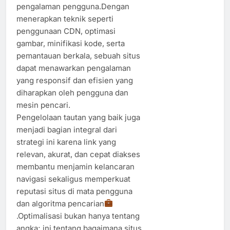
pengalaman pengguna.Dengan
menerapkan teknik seperti
penggunaan CDN, optimasi
gambar, minifikasi kode, serta
pemantauan berkala, sebuah situs
dapat menawarkan pengalaman
yang responsif dan efisien yang
diharapkan oleh pengguna dan
mesin pencari.
Pengelolaan tautan yang baik juga
menjadi bagian integral dari
strategi ini karena link yang
relevan, akurat, dan cepat diakses
membantu menjamin kelancaran
navigasi sekaligus memperkuat
reputasi situs di mata pengguna
dan algoritma pencarian
.Optimalisasi bukan hanya tentang
angka; ini tentang bagaimana situs