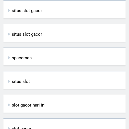
situs slot gacor
situs slot gacor
spaceman
situs slot
slot gacor hari ini
slot gacor