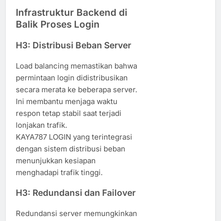
Infrastruktur Backend di
Balik Proses Login
H3: Distribusi Beban Server
Load balancing memastikan bahwa
permintaan login didistribusikan
secara merata ke beberapa server.
Ini membantu menjaga waktu
respon tetap stabil saat terjadi
lonjakan trafik.
KAYA787 LOGIN yang terintegrasi
dengan sistem distribusi beban
menunjukkan kesiapan
menghadapi trafik tinggi.
H3: Redundansi dan Failover
Redundansi server memungkinkan