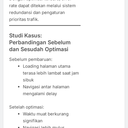
rate dapat ditekan melalui sistem
redundansi dan pengaturan
prioritas trafik.
Studi Kasus:
Perbandingan Sebelum
dan Sesudah Optimasi
Sebelum pembaruan:
Loading halaman utama
terasa lebih lambat saat jam
sibuk
Navigasi antar halaman
mengalami delay
Setelah optimasi:
Waktu muat berkurang
signifikan
Navigasi lebih mulus