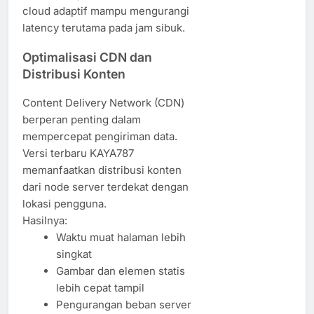
cloud adaptif mampu mengurangi
latency terutama pada jam sibuk.
Optimalisasi CDN dan
Distribusi Konten
Content Delivery Network (CDN)
berperan penting dalam
mempercepat pengiriman data.
Versi terbaru KAYA787
memanfaatkan distribusi konten
dari node server terdekat dengan
lokasi pengguna.
Hasilnya:
Waktu muat halaman lebih
singkat
Gambar dan elemen statis
lebih cepat tampil
Pengurangan beban server