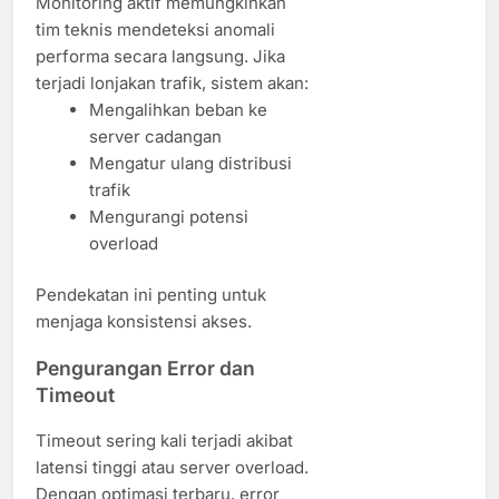
Monitoring aktif memungkinkan
tim teknis mendeteksi anomali
performa secara langsung. Jika
terjadi lonjakan trafik, sistem akan:
Mengalihkan beban ke
server cadangan
Mengatur ulang distribusi
trafik
Mengurangi potensi
overload
Pendekatan ini penting untuk
menjaga konsistensi akses.
Pengurangan Error dan
Timeout
Timeout sering kali terjadi akibat
latensi tinggi atau server overload.
Dengan optimasi terbaru, error