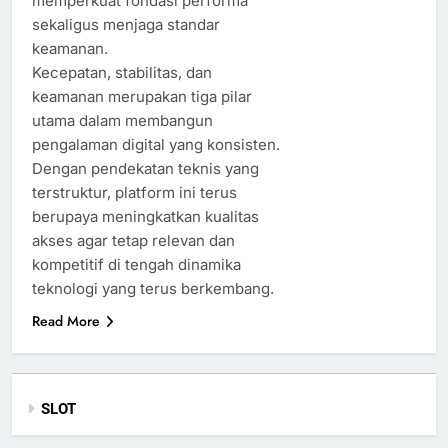
memperkuat fondasi performa
sekaligus menjaga standar
keamanan.
Kecepatan, stabilitas, dan
keamanan merupakan tiga pilar
utama dalam membangun
pengalaman digital yang konsisten.
Dengan pendekatan teknis yang
terstruktur, platform ini terus
berupaya meningkatkan kualitas
akses agar tetap relevan dan
kompetitif di tengah dinamika
teknologi yang terus berkembang.
Read More
SLOT