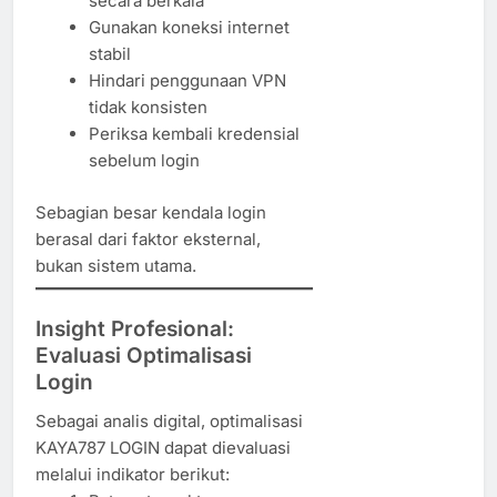
secara berkala
Gunakan koneksi internet
stabil
Hindari penggunaan VPN
tidak konsisten
Periksa kembali kredensial
sebelum login
Sebagian besar kendala login
berasal dari faktor eksternal,
bukan sistem utama.
Insight Profesional:
Evaluasi Optimalisasi
Login
Sebagai analis digital, optimalisasi
KAYA787 LOGIN dapat dievaluasi
melalui indikator berikut: