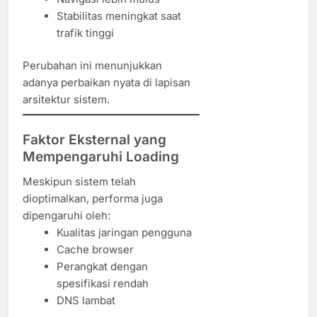
Stabilitas meningkat saat
trafik tinggi
Perubahan ini menunjukkan
adanya perbaikan nyata di lapisan
arsitektur sistem.
Faktor Eksternal yang
Mempengaruhi Loading
Meskipun sistem telah
dioptimalkan, performa juga
dipengaruhi oleh:
Kualitas jaringan pengguna
Cache browser
Perangkat dengan
spesifikasi rendah
DNS lambat