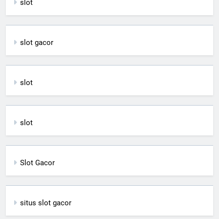
slot
slot gacor
slot
slot
Slot Gacor
situs slot gacor