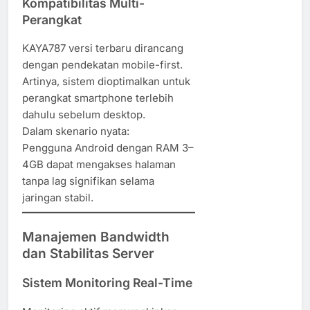
Kompatibilitas Multi-
Perangkat
KAYA787 versi terbaru dirancang
dengan pendekatan mobile-first.
Artinya, sistem dioptimalkan untuk
perangkat smartphone terlebih
dahulu sebelum desktop.
Dalam skenario nyata:
Pengguna Android dengan RAM 3–
4GB dapat mengakses halaman
tanpa lag signifikan selama
jaringan stabil.
Manajemen Bandwidth
dan Stabilitas Server
Sistem Monitoring Real-Time