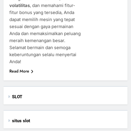
volatilitas
, dan memahami fitur-
fitur bonus yang tersedia, Anda
dapat memilih mesin yang tepat
sesuai dengan gaya permainan
Anda dan memaksimalkan peluang
meraih kemenangan besar.
Selamat bermain dan semoga
keberuntungan selalu menyertai
Anda!
Read More
SLOT
situs slot