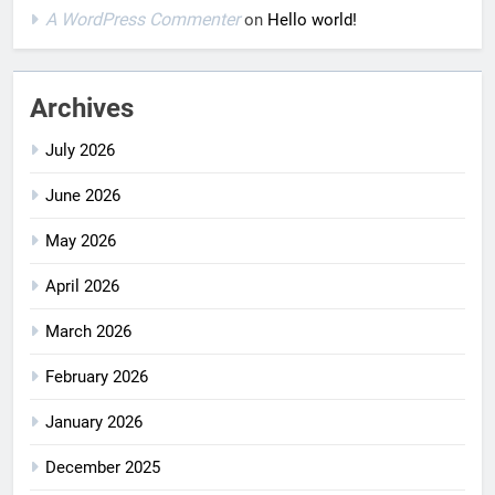
A WordPress Commenter
on
Hello world!
Archives
July 2026
June 2026
May 2026
April 2026
March 2026
February 2026
January 2026
December 2025