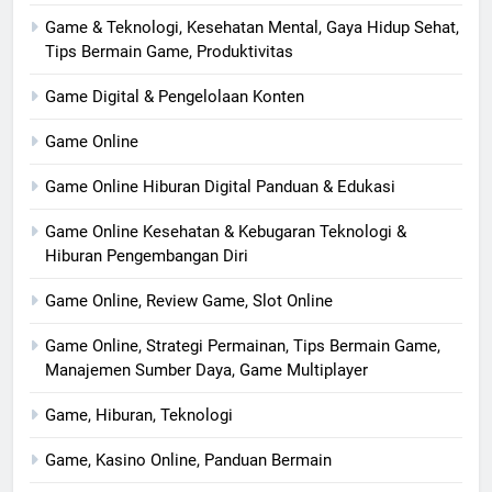
Game & Teknologi, Kesehatan Mental, Gaya Hidup Sehat,
Tips Bermain Game, Produktivitas
Game Digital & Pengelolaan Konten
Game Online
Game Online Hiburan Digital Panduan & Edukasi
Game Online Kesehatan & Kebugaran Teknologi &
Hiburan Pengembangan Diri
Game Online, Review Game, Slot Online
Game Online, Strategi Permainan, Tips Bermain Game,
Manajemen Sumber Daya, Game Multiplayer
Game, Hiburan, Teknologi
Game, Kasino Online, Panduan Bermain