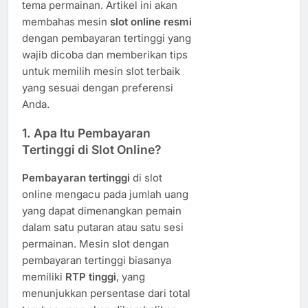
tema permainan. Artikel ini akan
membahas mesin
slot online resmi
dengan pembayaran tertinggi yang
wajib dicoba dan memberikan tips
untuk memilih mesin slot terbaik
yang sesuai dengan preferensi
Anda.
1.
Apa Itu Pembayaran
Tertinggi di Slot Online?
Pembayaran tertinggi
di slot
online mengacu pada jumlah uang
yang dapat dimenangkan pemain
dalam satu putaran atau satu sesi
permainan. Mesin slot dengan
pembayaran tertinggi biasanya
memiliki
RTP tinggi
, yang
menunjukkan persentase dari total