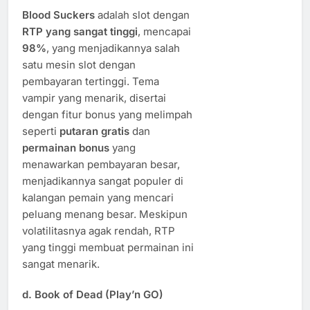
Blood Suckers
adalah slot dengan
RTP yang sangat tinggi
, mencapai
98%
, yang menjadikannya salah
satu mesin slot dengan
pembayaran tertinggi. Tema
vampir yang menarik, disertai
dengan fitur bonus yang melimpah
seperti
putaran gratis
dan
permainan bonus
yang
menawarkan pembayaran besar,
menjadikannya sangat populer di
kalangan pemain yang mencari
peluang menang besar. Meskipun
volatilitasnya agak rendah, RTP
yang tinggi membuat permainan ini
sangat menarik.
d.
Book of Dead (Play’n GO)