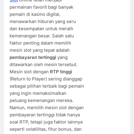
permainan favorit bagi banyak
pemain di kasino digital,
menawarkan hiburan yang seru
dan kesempatan untuk meraih
kemenangan besar. Salah satu
faktor penting dalam memilih
mesin slot yang tepat adalah
pembayaran tertinggi
yang
ditawarkan oleh mesin tersebut.
Mesin slot dengan
RTP tinggi
(Return to Player) sering dianggap
sebagai pilihan terbaik bagi pemain
yang ingin memaksimalkan
peluang kemenangan mereka.
Namun, memilih mesin slot dengan
pembayaran tertinggi tidak hanya
soal RTP, tetapi juga faktor lainnya
seperti volatilitas, fitur bonus, dan