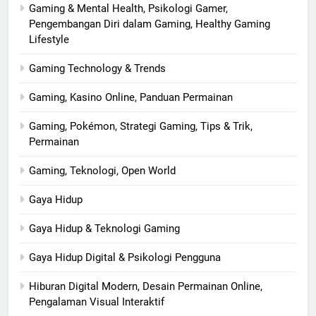
Gaming & Mental Health, Psikologi Gamer,
Pengembangan Diri dalam Gaming, Healthy Gaming
Lifestyle
Gaming Technology & Trends
Gaming, Kasino Online, Panduan Permainan
Gaming, Pokémon, Strategi Gaming, Tips & Trik,
Permainan
Gaming, Teknologi, Open World
Gaya Hidup
Gaya Hidup & Teknologi Gaming
Gaya Hidup Digital & Psikologi Pengguna
Hiburan Digital Modern, Desain Permainan Online,
Pengalaman Visual Interaktif