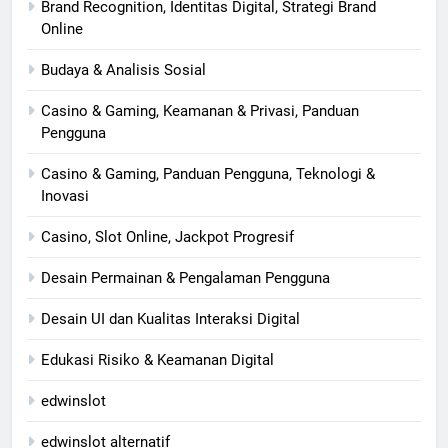
Brand Recognition, Identitas Digital, Strategi Brand
Online
Budaya & Analisis Sosial
Casino & Gaming, Keamanan & Privasi, Panduan
Pengguna
Casino & Gaming, Panduan Pengguna, Teknologi &
Inovasi
Casino, Slot Online, Jackpot Progresif
Desain Permainan & Pengalaman Pengguna
Desain UI dan Kualitas Interaksi Digital
Edukasi Risiko & Keamanan Digital
edwinslot
edwinslot alternatif