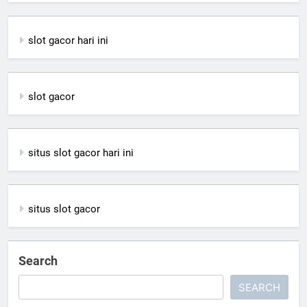
slot gacor hari ini
slot gacor
situs slot gacor hari ini
situs slot gacor
Search
SEARCH