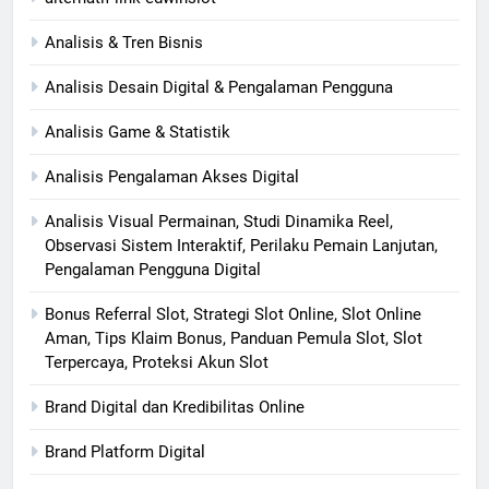
Analisis & Tren Bisnis
Analisis Desain Digital & Pengalaman Pengguna
Analisis Game & Statistik
Analisis Pengalaman Akses Digital
Analisis Visual Permainan, Studi Dinamika Reel,
Observasi Sistem Interaktif, Perilaku Pemain Lanjutan,
Pengalaman Pengguna Digital
Bonus Referral Slot, Strategi Slot Online, Slot Online
Aman, Tips Klaim Bonus, Panduan Pemula Slot, Slot
Terpercaya, Proteksi Akun Slot
Brand Digital dan Kredibilitas Online
Brand Platform Digital