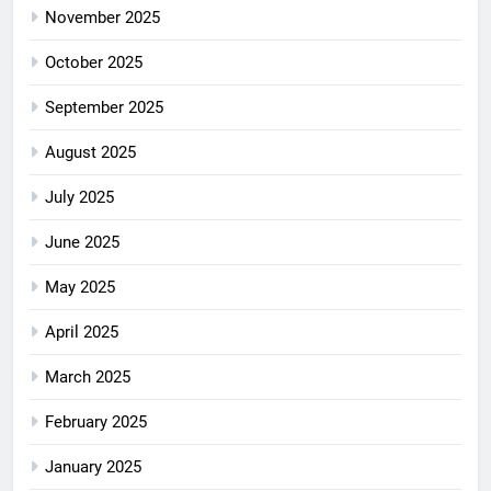
November 2025
October 2025
September 2025
August 2025
July 2025
June 2025
May 2025
April 2025
March 2025
February 2025
January 2025