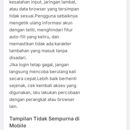
kesalahan input, jaringan lambat,
atau data browser yang tersimpan
tidak sesuai.Pengguna sebaiknya
mengetik ulang informasi akun
dengan teliti, menghindari fitur
auto-fill yang keliru, dan
memastikan tidak ada karakter
tambahan yang masuk tanpa
disadari.
Jika login tetap gagal, jangan
langsung mencoba berulang kali
secara cepat.Lebih baik berhenti
sejenak, cek kembali akses yang
digunakan, lalu lakukan percobaan
dengan perangkat atau browser
lain.
Tampilan Tidak Sempurna di
Mobile