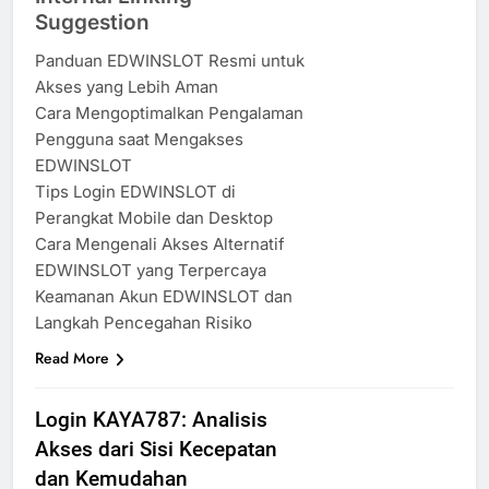
Suggestion
Panduan EDWINSLOT Resmi untuk
Akses yang Lebih Aman
Cara Mengoptimalkan Pengalaman
Pengguna saat Mengakses
EDWINSLOT
Tips Login EDWINSLOT di
Perangkat Mobile dan Desktop
Cara Mengenali Akses Alternatif
EDWINSLOT yang Terpercaya
Keamanan Akun EDWINSLOT dan
Langkah Pencegahan Risiko
Read More
Login KAYA787: Analisis
Akses dari Sisi Kecepatan
dan Kemudahan