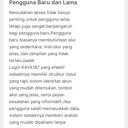
Pengguna Baru dan Lama
Kemudahan akses tidak hanya
penting untuk pengguna lama,
tetapi juga sangat berpengaruh
bagi pengguna baru.Pengguna
baru biasanya membutuhkan alur
yang sederhana, instruksi yang
jelas, dan tampilan yang tidak
terlalu padat.
Login KAYA787 yang efektif
sebaiknya memiliki struktur input
yang rapi, kolom identitas akun
yang mudah ditemukan, tombol
aksi yang jelas, serta pesan
kesalahan yang informatif.Jika
pengguna salah memasukkan data,
sistem sebaiknya memberi arahan
yang mudah dipahami tanpa