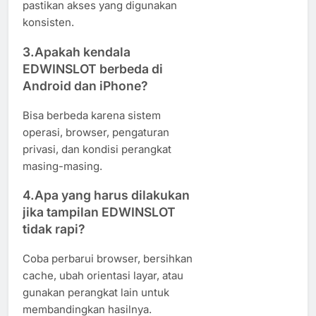
pastikan akses yang digunakan
konsisten.
3.Apakah kendala
EDWINSLOT berbeda di
Android dan iPhone?
Bisa berbeda karena sistem
operasi, browser, pengaturan
privasi, dan kondisi perangkat
masing-masing.
4.Apa yang harus dilakukan
jika tampilan EDWINSLOT
tidak rapi?
Coba perbarui browser, bersihkan
cache, ubah orientasi layar, atau
gunakan perangkat lain untuk
membandingkan hasilnya.