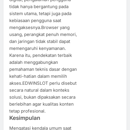
tidak hanya bergantung pada
sistem utama, tetapi juga pada
kebiasaan pengguna saat
mengaksesnya.Browser yang
usang, perangkat penuh memori,
dan jaringan tidak stabil dapat
memengaruhi kenyamanan.
Karena itu, pendekatan terbaik
adalah menggabungkan
pemahaman teknis dasar dengan
kehati-hatian dalam memilih
akses.EDWINSLOT perlu disebut
secara natural dalam konteks
solusi, bukan dipaksakan secara
berlebihan agar kualitas konten
tetap profesional.
Kesimpulan
Mengatasi kendala umum saat