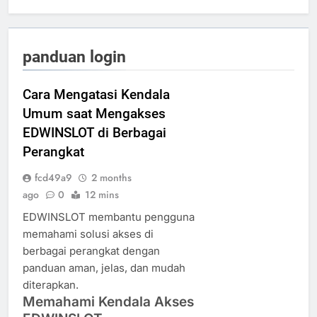
panduan login
Cara Mengatasi Kendala
Umum saat Mengakses
EDWINSLOT di Berbagai
Perangkat
fcd49a9
2 months
ago
0
12 mins
EDWINSLOT membantu pengguna
memahami solusi akses di
berbagai perangkat dengan
panduan aman, jelas, dan mudah
diterapkan.
Memahami Kendala Akses