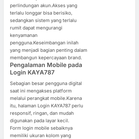
perlindungan akun.Akses yang
terlalu longgar bisa berisiko,
sedangkan sistem yang terlalu
rumit dapat mengurangi
kenyamanan
pengguna.Keseimbangan inilah
yang menjadi bagian penting dalam
membangun kepercayaan brand.
Pengalaman Mobile pada
Login KAYA787
Sebagian besar pengguna digital
saat ini mengakses platform
melalui perangkat mobile.Karena
itu, halaman Login KAYA787 perlu
responsif, ringan, dan mudah
digunakan pada layar kecil.
Form login mobile sebaiknya
memiliki ukuran kolom yang