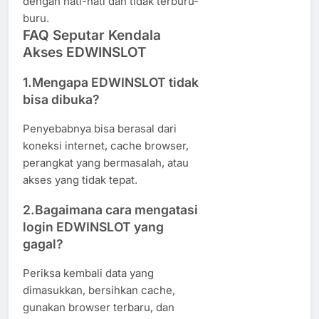
dengan hati-hati dan tidak terburu-
buru.
FAQ Seputar Kendala
Akses EDWINSLOT
1.Mengapa EDWINSLOT tidak
bisa dibuka?
Penyebabnya bisa berasal dari
koneksi internet, cache browser,
perangkat yang bermasalah, atau
akses yang tidak tepat.
2.Bagaimana cara mengatasi
login EDWINSLOT yang
gagal?
Periksa kembali data yang
dimasukkan, bersihkan cache,
gunakan browser terbaru, dan