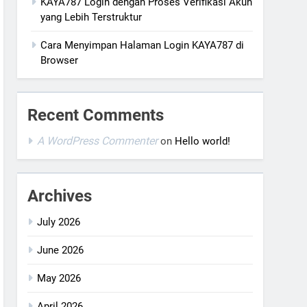
KAYA787 Login dengan Proses Verifikasi Akun
yang Lebih Terstruktur
Cara Menyimpan Halaman Login KAYA787 di
Browser
Recent Comments
A WordPress Commenter
on
Hello world!
Archives
July 2026
June 2026
May 2026
April 2026