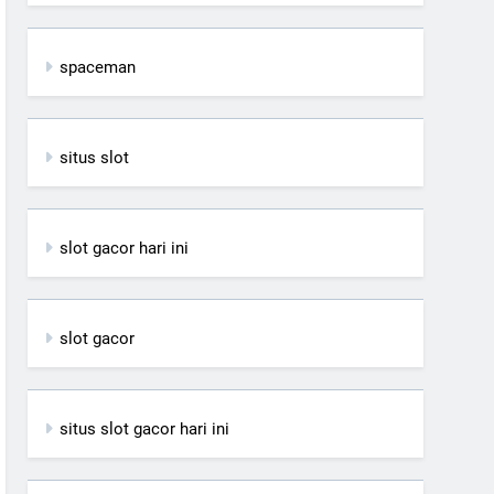
spaceman
situs slot
slot gacor hari ini
slot gacor
situs slot gacor hari ini