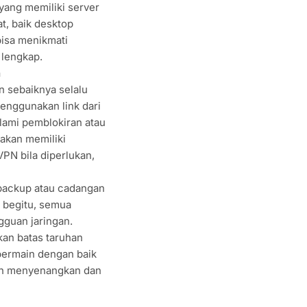
 yang memiliki server
t, baik desktop
bisa menikmati
 lengkap.
n
 sebaiknya selalu
enggunakan link dari
alami pemblokiran atau
nakan memiliki
PN bila diperlukan,
 backup atau cadangan
n begitu, semua
gguan jaringan.
kan batas taruhan
bermain dengan baik
bih menyenangkan dan