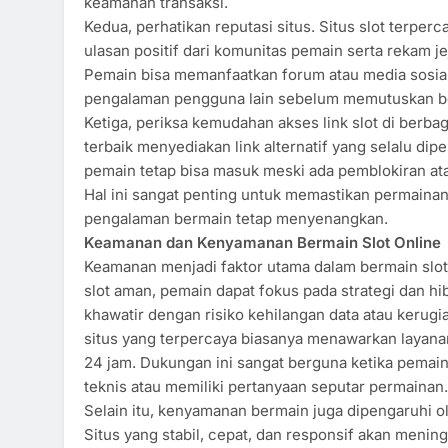
keamanan transaksi.
Kedua, perhatikan reputasi situs. Situs slot terperc
ulasan positif dari komunitas pemain serta rekam je
Pemain bisa memanfaatkan forum atau media sosia
pengalaman pengguna lain sebelum memutuskan b
Ketiga, periksa kemudahan akses link slot di berbaga
terbaik menyediakan link alternatif yang selalu dip
pemain tetap bisa masuk meski ada pemblokiran at
Hal ini sangat penting untuk memastikan permainan
pengalaman bermain tetap menyenangkan.
Keamanan dan Kenyamanan Bermain Slot Online
Keamanan menjadi faktor utama dalam bermain slot 
slot aman, pemain dapat fokus pada strategi dan hi
khawatir dengan risiko kehilangan data atau kerugian
situs yang terpercaya biasanya menawarkan layan
24 jam. Dukungan ini sangat berguna ketika pemai
teknis atau memiliki pertanyaan seputar permainan.
Selain itu, kenyamanan bermain juga dipengaruhi ol
Situs yang stabil, cepat, dan responsif akan meni