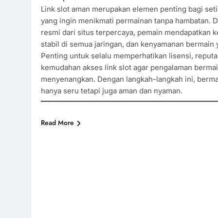
Link slot aman merupakan elemen penting bagi seti
yang ingin menikmati permainan tanpa hambatan. D
resmi dari situs terpercaya, pemain mendapatkan 
stabil di semua jaringan, dan kenyamanan bermain 
Penting untuk selalu memperhatikan lisensi, reputas
kemudahan akses link slot agar pengalaman bermai
menyenangkan. Dengan langkah-langkah ini, bermain
hanya seru tetapi juga aman dan nyaman.
Read More