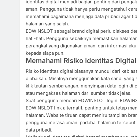
identitas digital menjadi bagian penting dari peng
aman. Pengguna tidak hanya perlu mengetahui cara l
memahami bagaimana menjaga data pribadi agar tid
halaman yang salah.
EDWINSLOT sebagai brand digital perlu diakses d
hati-hati. Pengguna sebaiknya memastikan halaman 
perangkat yang digunakan aman, dan informasi akun
kepada siapa pun.
Memahami Risiko Identitas Digital 
Risiko identitas digital biasanya muncul dari kebias
diabaikan. Misalnya menggunakan kata sandi yang 
klik tautan sembarangan, menyimpan data login di 
atau mengakses halaman dari sumber tidak jelas.
Saat pengguna mencari EDWINSLOT login, EDWINS
EDWINSLOT link alternatif, penting untuk tetap me
halaman. Website tiruan dapat meniru tampilan br
pengguna merasa aman, padahal halaman tersebut 
data pribadi.