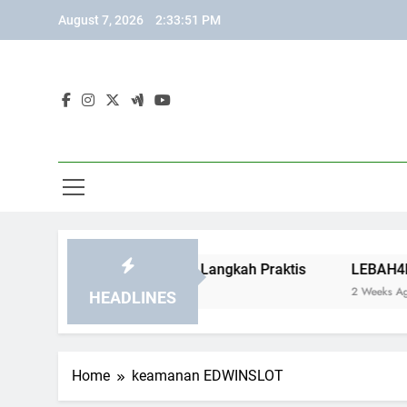
Skip
August 7, 2026
2:33:52 PM
to
content
WCD
Temukan So
n Desktop dengan Langkah Praktis
LEBAH4D Login denga
2 Weeks Ago
HEADLINES
Home
keamanan EDWINSLOT