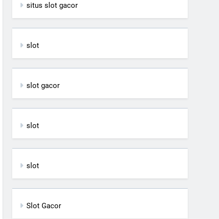
situs slot gacor
slot
slot gacor
slot
slot
Slot Gacor