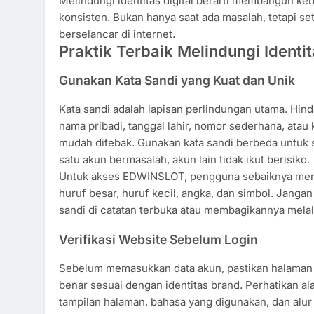
Melindungi identitas digital berarti membangun ke
konsisten. Bukan hanya saat ada masalah, tetapi se
berselancar di internet.
Praktik Terbaik Melindungi Identit
Gunakan Kata Sandi yang Kuat dan Unik
Kata sandi adalah lapisan perlindungan utama. Hi
nama pribadi, tanggal lahir, nomor sederhana, atau
mudah ditebak. Gunakan kata sandi berbeda untuk s
satu akun bermasalah, akun lain tidak ikut berisiko.
Untuk akses EDWINSLOT, pengguna sebaiknya me
huruf besar, huruf kecil, angka, dan simbol. Jang
sandi di catatan terbuka atau membagikannya melal
Verifikasi Website Sebelum Login
Sebelum memasukkan data akun, pastikan halaman 
benar sesuai dengan identitas brand. Perhatikan al
tampilan halaman, bahasa yang digunakan, dan alur 