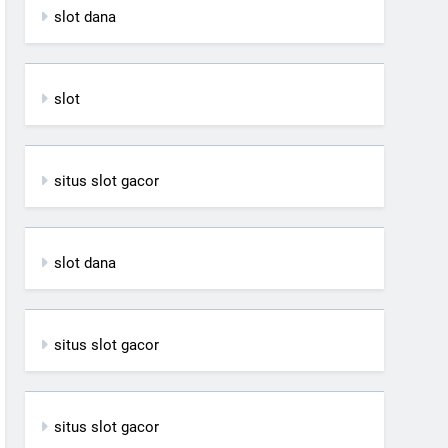
slot dana
slot
situs slot gacor
slot dana
situs slot gacor
situs slot gacor