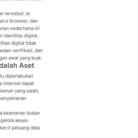
n tersebut. Ia
rui browser, dan
san sederhana ini
dentitas digital.
tas digital tidak
saan verifikasi, dan
gan awal yang kuat.
Adalah Aset
rlu diperlakukan
e internet dapat
alaman yang salah,
n kenyamanan
a keamanan bukan
gelola akses.
kecil peluang data