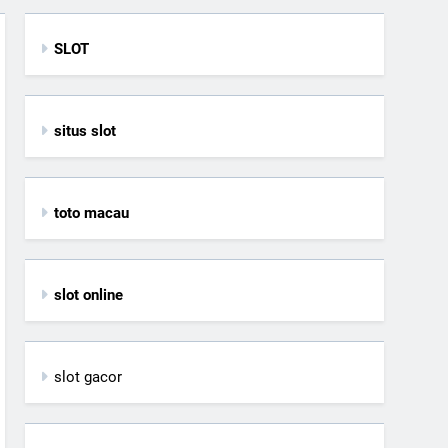
SLOT
situs slot
toto macau
slot online
slot gacor