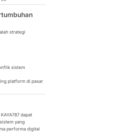
ertumbuhan
lah strategi
nflik sistem
ng platform di pasar
 KAYA787 dapat
 sistem yang
ma performa digital