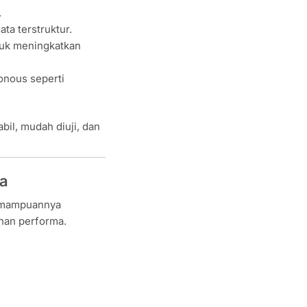
.
a terstruktur.
uk meningkatkan
onous seperti
abil, mudah diuji, dan
ma
kemampuannya
nan performa.