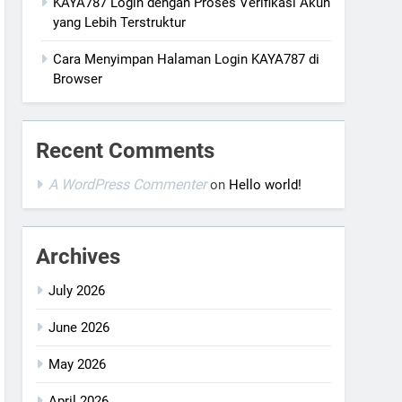
KAYA787 Login dengan Proses Verifikasi Akun
yang Lebih Terstruktur
Cara Menyimpan Halaman Login KAYA787 di
Browser
Recent Comments
A WordPress Commenter
on
Hello world!
Archives
July 2026
June 2026
May 2026
April 2026