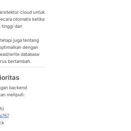
rsitektur cloud untuk
cara otomatis ketika
 tinggi dan
tetapi juga tentang
ioptimalkan dengan
read/write database
erus bertambah.
oritas
ngan backend
n meliputi:
h)
a787
ck