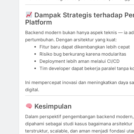
Dampak Strategis terhadap P
Platform
Backend modern bukan hanya aspek teknis — ia ada
pertumbuhan. Dengan arsitektur yang kuat:
Fitur baru dapat dikembangkan lebih cepat
Risiko bug berkurang karena modularitas
Deployment lebih aman melalui CI/CD
Tim developer dapat bekerja paralel tanpa ko
Ini mempercepat inovasi dan meningkatkan daya sai
digital.
Kesimpulan
Dalam perspektif pengembangan backend modern,
dipahami sebagai studi kasus bagaimana arsitektur
terstruktur, scalable, dan aman menjadi fondasi uta