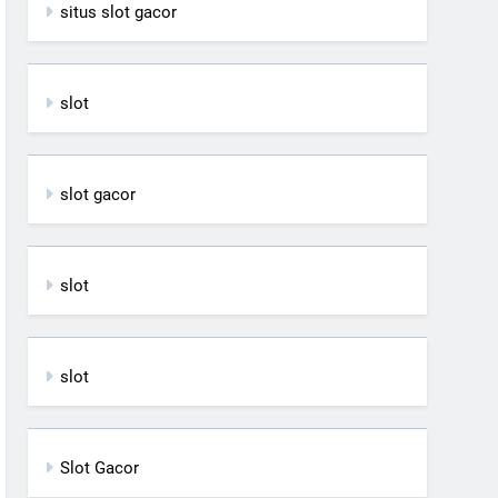
situs slot gacor
slot
slot gacor
slot
slot
Slot Gacor