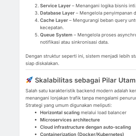
Service Layer
– Menangani logika bisnis inti
Database Layer
– Mengelola penyimpanan dat
Cache Layer
– Mengurangi beban query unt
kecepatan.
Queue System
– Mengelola proses asynchr
notifikasi atau sinkronisasi data.
Dengan struktur seperti ini, sistem menjadi lebih st
siap diskalakan.
Skalabilitas sebagai Pilar Uta
Salah satu karakteristik backend modern adalah 
menangani lonjakan trafik tanpa mengalami penuru
Strategi yang umum digunakan meliputi:
Horizontal scaling
melalui load balancer
Microservices architecture
Cloud infrastructure dengan auto-scaling
Containerization (Docker/Kubernetes)