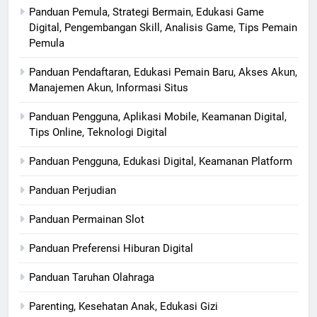
Panduan Pemula, Strategi Bermain, Edukasi Game
Digital, Pengembangan Skill, Analisis Game, Tips Pemain
Pemula
Panduan Pendaftaran, Edukasi Pemain Baru, Akses Akun,
Manajemen Akun, Informasi Situs
Panduan Pengguna, Aplikasi Mobile, Keamanan Digital,
Tips Online, Teknologi Digital
Panduan Pengguna, Edukasi Digital, Keamanan Platform
Panduan Perjudian
Panduan Permainan Slot
Panduan Preferensi Hiburan Digital
Panduan Taruhan Olahraga
Parenting, Kesehatan Anak, Edukasi Gizi