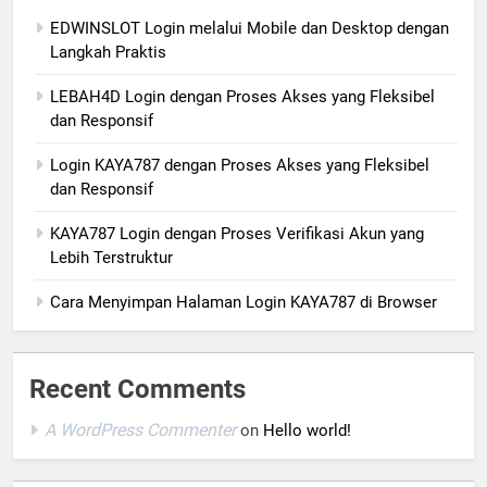
EDWINSLOT Login melalui Mobile dan Desktop dengan
Langkah Praktis
LEBAH4D Login dengan Proses Akses yang Fleksibel
dan Responsif
Login KAYA787 dengan Proses Akses yang Fleksibel
dan Responsif
KAYA787 Login dengan Proses Verifikasi Akun yang
Lebih Terstruktur
Cara Menyimpan Halaman Login KAYA787 di Browser
Recent Comments
A WordPress Commenter
on
Hello world!