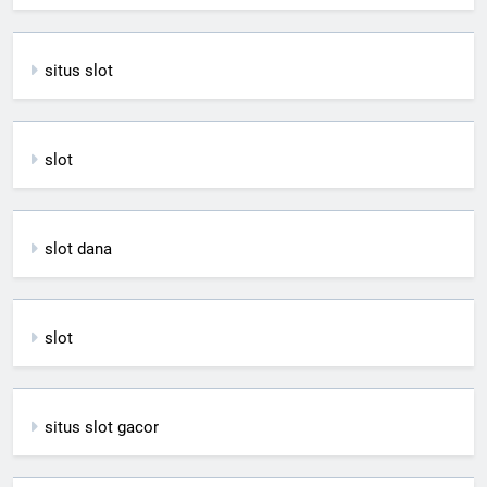
situs slot
slot
slot dana
slot
situs slot gacor