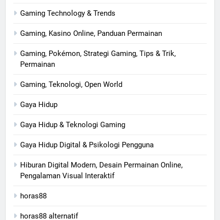
Gaming Technology & Trends
Gaming, Kasino Online, Panduan Permainan
Gaming, Pokémon, Strategi Gaming, Tips & Trik,
Permainan
Gaming, Teknologi, Open World
Gaya Hidup
Gaya Hidup & Teknologi Gaming
Gaya Hidup Digital & Psikologi Pengguna
Hiburan Digital Modern, Desain Permainan Online,
Pengalaman Visual Interaktif
horas88
horas88 alternatif