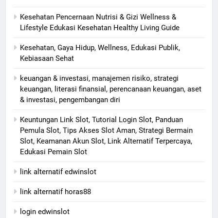
Kesehatan Pencernaan Nutrisi & Gizi Wellness &
Lifestyle Edukasi Kesehatan Healthy Living Guide
Kesehatan, Gaya Hidup, Wellness, Edukasi Publik,
Kebiasaan Sehat
keuangan & investasi, manajemen risiko, strategi
keuangan, literasi finansial, perencanaan keuangan, aset
& investasi, pengembangan diri
Keuntungan Link Slot, Tutorial Login Slot, Panduan
Pemula Slot, Tips Akses Slot Aman, Strategi Bermain
Slot, Keamanan Akun Slot, Link Alternatif Terpercaya,
Edukasi Pemain Slot
link alternatif edwinslot
link alternatif horas88
login edwinslot