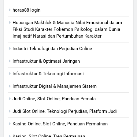
horas88 login
Hubungan Makhluk & Manusia Nilai Emosional dalam
Fiksi Studi Karakter Pokémon Psikologi dalam Dunia
Imajinatif Narasi dan Pertumbuhan Karakter
Industri Teknologi dan Perjudian Online
Infrastruktur & Optimasi Jaringan
Infrastruktur & Teknologi Informasi
Infrastruktur Digital & Manajemen Sistem
Judi Online, Slot Online, Panduan Pemula
Judi Slot Online, Teknologi Perjudian, Platform Judi
Kasino Online, Slot Online, Panduan Permainan
Kasino, Slot Online, Tren Permainan