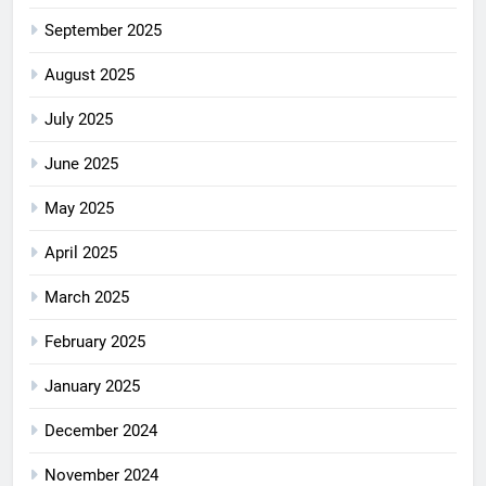
September 2025
August 2025
July 2025
June 2025
May 2025
April 2025
March 2025
February 2025
January 2025
December 2024
November 2024