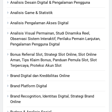
Analisis Desain Digital & Pengalaman Pengguna
Analisis Game & Statistik
Analisis Pengalaman Akses Digital
Analisis Visual Permainan, Studi Dinamika Reel,
Observasi Sistem Interaktif, Perilaku Pemain Lanjutan,
Pengalaman Pengguna Digital
Bonus Referral Slot, Strategi Slot Online, Slot Online
Aman, Tips Klaim Bonus, Panduan Pemula Slot, Slot
Terpercaya, Proteksi Akun Slot
Brand Digital dan Kredibilitas Online
Brand Platform Digital
Brand Recognition, Identitas Digital, Strategi Brand
Online
Budaya & Analisis Sosial