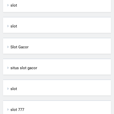
slot
slot
Slot Gacor
situs slot gacor
slot
slot 777