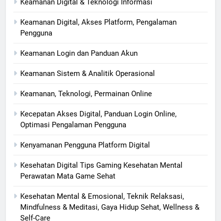
Keamanan Digital & Teknologi Informasi
Keamanan Digital, Akses Platform, Pengalaman
Pengguna
Keamanan Login dan Panduan Akun
Keamanan Sistem & Analitik Operasional
Keamanan, Teknologi, Permainan Online
Kecepatan Akses Digital, Panduan Login Online,
Optimasi Pengalaman Pengguna
Kenyamanan Pengguna Platform Digital
Kesehatan Digital Tips Gaming Kesehatan Mental
Perawatan Mata Game Sehat
Kesehatan Mental & Emosional, Teknik Relaksasi,
Mindfulness & Meditasi, Gaya Hidup Sehat, Wellness &
Self-Care