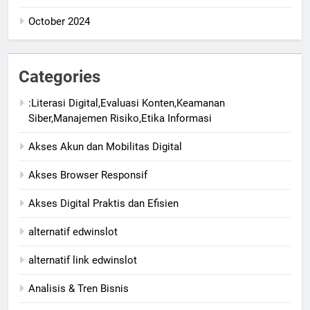
October 2024
Categories
:Literasi Digital,Evaluasi Konten,Keamanan
Siber,Manajemen Risiko,Etika Informasi
Akses Akun dan Mobilitas Digital
Akses Browser Responsif
Akses Digital Praktis dan Efisien
alternatif edwinslot
alternatif link edwinslot
Analisis & Tren Bisnis