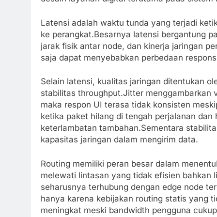
Latensi adalah waktu tunda yang terjadi ket
ke perangkat.Besarnya latensi bergantung pada
jarak fisik antar node, dan kinerja jaringan 
saja dapat menyebabkan perbedaan respons si
Selain latensi, kualitas jaringan ditentukan ol
stabilitas throughput.Jitter menggambarkan va
maka respon UI terasa tidak konsisten meskipu
ketika paket hilang di tengah perjalanan dan
keterlambatan tambahan.Sementara stabilit
kapasitas jaringan dalam mengirim data.
Routing memiliki peran besar dalam menentuk
melewati lintasan yang tidak efisien bahkan
seharusnya terhubung dengan edge node terde
hanya karena kebijakan routing statis yang t
meningkat meski bandwidth pengguna cukup