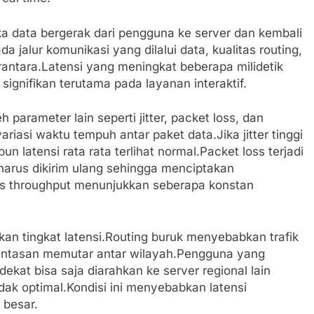
ika data bergerak dari pengguna ke server dan kembali
 jalur komunikasi yang dilalui data, kualitas routing,
perantara.Latensi yang meningkat beberapa milidetik
gnifikan terutama pada layanan interaktif.
eh parameter lain seperti jitter, packet loss, dan
riasi waktu tempuh antar paket data.Jika jitter tinggi
n latensi rata rata terlihat normal.Packet loss terjadi
 harus dikirim ulang sehingga menciptakan
as throughput menunjukkan seberapa konstan
an tingkat latensi.Routing buruk menyebabkan trafik
 lintasan memutar antar wilayah.Pengguna yang
kat bisa saja diarahkan ke server regional lain
idak optimal.Kondisi ini menyebabkan latensi
 besar.