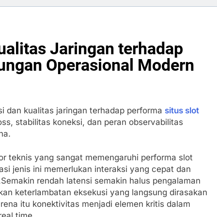
alitas Jaringan terhadap
gkungan Operasional Modern
i dan kualitas jaringan terhadap performa
situs slot
ss, stabilitas koneksi, dan peran observabilitas
na.
tor teknis yang sangat memengaruhi performa slot
asi jenis ini memerlukan interaksi yang cepat dan
r.Semakin rendah latensi semakin halus pengalaman
abkan keterlambatan eksekusi yang langsung dirasakan
na itu konektivitas menjadi elemen kritis dalam
eal time.