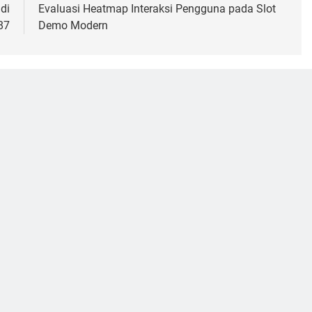
di
Evaluasi Heatmap Interaksi Pengguna pada Slot
87
Demo Modern