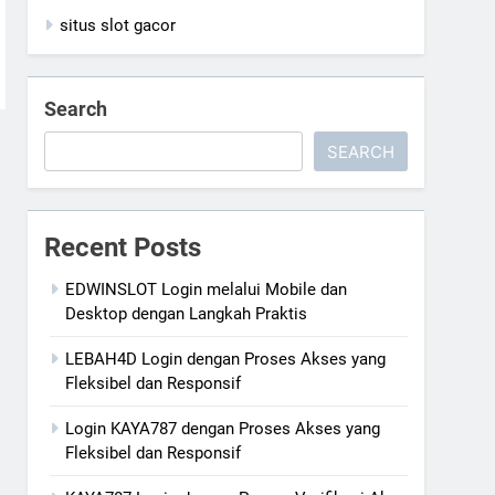
situs slot gacor
Search
SEARCH
Recent Posts
EDWINSLOT Login melalui Mobile dan
Desktop dengan Langkah Praktis
LEBAH4D Login dengan Proses Akses yang
Fleksibel dan Responsif
Login KAYA787 dengan Proses Akses yang
Fleksibel dan Responsif