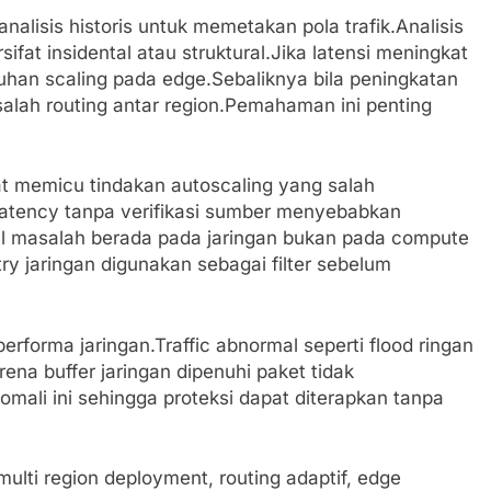
nalisis historis untuk memetakan pola trafik.Analisis
fat insidental atau struktural.Jika latensi meningkat
han scaling pada edge.Sebaliknya bila peningkatan
alah routing antar region.Pemahaman ini penting
t memicu tindakan autoscaling yang salah
 latency tanpa verifikasi sumber menyebabkan
l masalah berada pada jaringan bukan pada compute
try jaringan digunakan sebagai filter sebelum
rforma jaringan.Traffic abnormal seperti flood ringan
ena buffer jaringan dipenuhi paket tidak
mali ini sehingga proteksi dapat diterapkan tanpa
multi region deployment, routing adaptif, edge