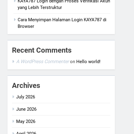
KAYA787 Login dengan Proses Verifikasi Akun
yang Lebih Terstruktur
Cara Menyimpan Halaman Login KAYA787 di
Browser
Recent Comments
A WordPress Commenter
on
Hello world!
Archives
July 2026
June 2026
May 2026
April 2026