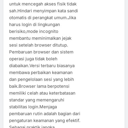
untuk mencegah akses fisik tidak
sah.Hindari menyimpan kata sandi
otomatis di perangkat umum.Jika
harus login di lingkungan
berisiko,mode incognito
membantu meminimalkan jejak
sesi setelah browser ditutup.
Pembaruan browser dan sistem
operasi juga tidak boleh
diabaikan.Versi terbaru biasanya
membawa perbaikan keamanan
dan pengelolaan sesi yang lebih
baik.Browser lama berpotensi
memiliki celah atau keterbatasan
standar yang memengaruhi
stabilitas login.Menjaga
pembaruan rutin adalah bagian dari
pengaturan keamanan yang efektif.
Sebagai praktik jangka