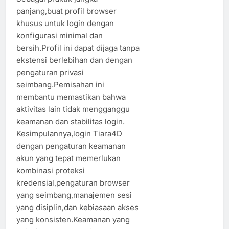
panjang,buat profil browser
khusus untuk login dengan
konfigurasi minimal dan
bersih.Profil ini dapat dijaga tanpa
ekstensi berlebihan dan dengan
pengaturan privasi
seimbang.Pemisahan ini
membantu memastikan bahwa
aktivitas lain tidak mengganggu
keamanan dan stabilitas login.
Kesimpulannya,login Tiara4D
dengan pengaturan keamanan
akun yang tepat memerlukan
kombinasi proteksi
kredensial,pengaturan browser
yang seimbang,manajemen sesi
yang disiplin,dan kebiasaan akses
yang konsisten.Keamanan yang