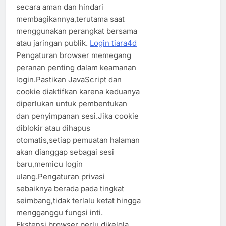
secara aman dan hindari
membagikannya,terutama saat
menggunakan perangkat bersama
atau jaringan publik.
Login tiara4d
Pengaturan browser memegang
peranan penting dalam keamanan
login.Pastikan JavaScript dan
cookie diaktifkan karena keduanya
diperlukan untuk pembentukan
dan penyimpanan sesi.Jika cookie
diblokir atau dihapus
otomatis,setiap pemuatan halaman
akan dianggap sebagai sesi
baru,memicu login
ulang.Pengaturan privasi
sebaiknya berada pada tingkat
seimbang,tidak terlalu ketat hingga
mengganggu fungsi inti.
Ekstensi browser perlu dikelola