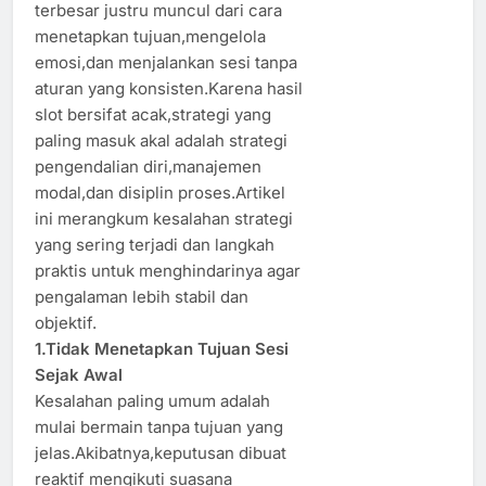
terbesar justru muncul dari cara
menetapkan tujuan,mengelola
emosi,dan menjalankan sesi tanpa
aturan yang konsisten.Karena hasil
slot bersifat acak,strategi yang
paling masuk akal adalah strategi
pengendalian diri,manajemen
modal,dan disiplin proses.Artikel
ini merangkum kesalahan strategi
yang sering terjadi dan langkah
praktis untuk menghindarinya agar
pengalaman lebih stabil dan
objektif.
1.Tidak Menetapkan Tujuan Sesi
Sejak Awal
Kesalahan paling umum adalah
mulai bermain tanpa tujuan yang
jelas.Akibatnya,keputusan dibuat
reaktif mengikuti suasana