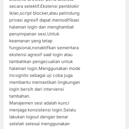
secara selektif.Ekstensi pemblokir
iklan,script blocker,atau pelindung
privasi agresif dapat memodifikasi
halaman login dan menghambat
penyimpanan sesi.Untuk
keamanan yang tetap
fungsional,nonaktifkan sementara
ekstensi agresif saat login atau
tambahkan pengecualian untuk
halaman login.Menggunakan mode
incognito sebagai uji coba juga
membantu memastikan lingkungan
login bersih dari intervensi
tambahan.
Manajemen sesi adalah kunci
menjaga konsistensi login.Selalu
lakukan logout dengan benar
setelah selesai menggunakan