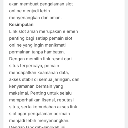
akan membuat pengalaman slot
online menjadi lebih
menyenangkan dan aman.
Kesimpulan
Link slot aman merupakan elemen
penting bagi setiap pemain slot
online yang ingin menikmati
permainan tanpa hambatan.
Dengan memilih link resmi dari
situs terpercaya, pemain
mendapatkan keamanan data,
akses stabil di semua jaringan, dan
kenyamanan bermain yang
maksimal. Penting untuk selalu
memperhatikan lisensi, reputasi
situs, serta kemudahan akses link
slot agar pengalaman bermain
menjadi lebih menyenangkan.
Dengan langkah-langkah ini,