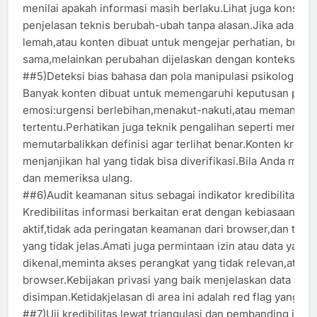
menilai apakah informasi masih berlaku.Lihat juga konsiste
penjelasan teknis berubah-ubah tanpa alasan.Jika ada kontra
lemah,atau konten dibuat untuk mengejar perhatian, bukan 
sama,melainkan perubahan dijelaskan dengan konteks yang
##5)Deteksi bias bahasa dan pola manipulasi psikologis
Banyak konten dibuat untuk memengaruhi keputusan pemba
emosi:urgensi berlebihan,menakut-nakuti,atau memancing 
tertentu.Perhatikan juga teknik pengalihan seperti menyal
memutarbalikkan definisi agar terlihat benar.Konten kred
menjanjikan hal yang tidak bisa diverifikasi.Bila Anda mera
dan memeriksa ulang.
##6)Audit keamanan situs sebagai indikator kredibilitas op
Kredibilitas informasi berkaitan erat dengan kebiasaan k
aktif,tidak ada peringatan keamanan dari browser,dan tidak
yang tidak jelas.Amati juga permintaan izin atau data yang 
dikenal,meminta akses perangkat yang tidak relevan,atau
browser.Kebijakan privasi yang baik menjelaskan data apa
disimpan.Ketidakjelasan di area ini adalah red flag yang kua
##7)Uji kredibilitas lewat triangulasi dan pembanding ind