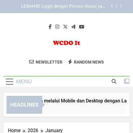
Skip
Login KAYA787 dengan Proses Akses yang
to
Fleksibel dan Responsif
content
KAYA787 Login dengan Proses Verifikasi Akun
yang Lebih Terstruktur
EDWINSLOT Login melalui Mobile dan Desktop
dengan Langkah Praktis
LEBAH4D Login dengan Proses Akses yang
Fleksibel dan Responsif
WCDO It
Temukan Solusi Teknologi Modern Dan
Login KAYA787 dengan Proses Akses yang
NEWSLETTER
RANDOM NEWS
Fleksibel dan Responsif
Layanan Digital Profesional Di WCDO It.
KAYA787 Login dengan Proses Verifikasi Akun
Untuk Bisnis Yang Siap Bertransformasi.
yang Lebih Terstruktur
MENU
WINSLOT Login melalui Mobile dan Desktop dengan Langkah P
HEADLINES
Weeks Ago
Home
2026
January