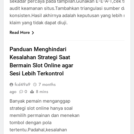
sekadar percaya pada tampilan.Gunakan E-E-A-T,cek transp
audit keamanan situs.Tambahkan triangulasi sumber dan k
konsisten.Hasil akhirnya adalah keputusan yang lebih rasi
klaim yang tidak dapat diuji.
Read More
Panduan Menghindari
Kesalahan Strategi Saat
Bermain Slot Online agar
Sesi Lebih Terkontrol
fcd49a9
7 months
ago
0
8 mins
Banyak pemain menganggap
strategi slot online hanya soal
memilih permainan dan menekan
tombol dengan pola
tertentu.Padahal,kesalahan