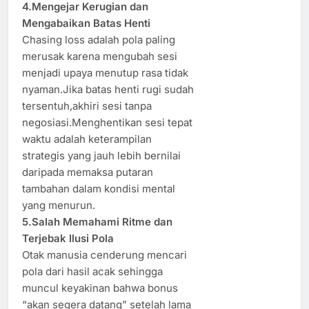
4.Mengejar Kerugian dan
Mengabaikan Batas Henti
Chasing loss adalah pola paling
merusak karena mengubah sesi
menjadi upaya menutup rasa tidak
nyaman.Jika batas henti rugi sudah
tersentuh,akhiri sesi tanpa
negosiasi.Menghentikan sesi tepat
waktu adalah keterampilan
strategis yang jauh lebih bernilai
daripada memaksa putaran
tambahan dalam kondisi mental
yang menurun.
5.Salah Memahami Ritme dan
Terjebak Ilusi Pola
Otak manusia cenderung mencari
pola dari hasil acak sehingga
muncul keyakinan bahwa bonus
“akan segera datang” setelah lama