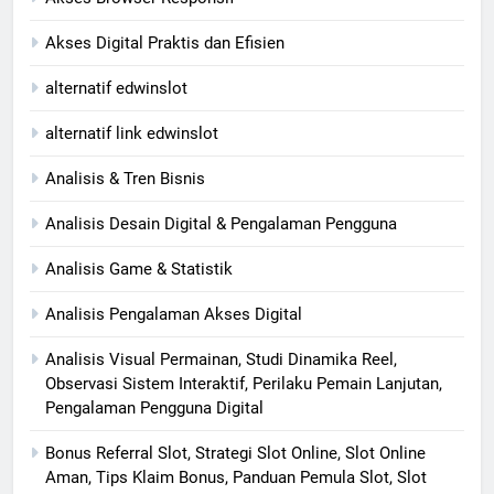
Akses Digital Praktis dan Efisien
alternatif edwinslot
alternatif link edwinslot
Analisis & Tren Bisnis
Analisis Desain Digital & Pengalaman Pengguna
Analisis Game & Statistik
Analisis Pengalaman Akses Digital
Analisis Visual Permainan, Studi Dinamika Reel,
Observasi Sistem Interaktif, Perilaku Pemain Lanjutan,
Pengalaman Pengguna Digital
Bonus Referral Slot, Strategi Slot Online, Slot Online
Aman, Tips Klaim Bonus, Panduan Pemula Slot, Slot