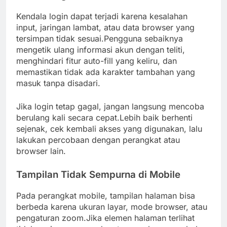
Kendala login dapat terjadi karena kesalahan
input, jaringan lambat, atau data browser yang
tersimpan tidak sesuai.Pengguna sebaiknya
mengetik ulang informasi akun dengan teliti,
menghindari fitur auto-fill yang keliru, dan
memastikan tidak ada karakter tambahan yang
masuk tanpa disadari.
Jika login tetap gagal, jangan langsung mencoba
berulang kali secara cepat.Lebih baik berhenti
sejenak, cek kembali akses yang digunakan, lalu
lakukan percobaan dengan perangkat atau
browser lain.
Tampilan Tidak Sempurna di Mobile
Pada perangkat mobile, tampilan halaman bisa
berbeda karena ukuran layar, mode browser, atau
pengaturan zoom.Jika elemen halaman terlihat