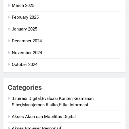
March 2025
February 2025
January 2025
December 2024
November 2024
October 2024
Categories
:Literasi Digital,Evaluasi Konten,Keamanan
Siber,Manajemen Risiko,Etika Informasi
Akses Akun dan Mobilitas Digital
Akses Browser Responsif