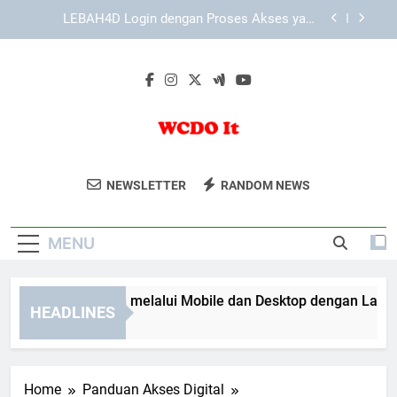
Skip
Login KAYA787 dengan Proses Akses yang
to
Fleksibel dan Responsif
content
KAYA787 Login dengan Proses Verifikasi Akun
yang Lebih Terstruktur
EDWINSLOT Login melalui Mobile dan Desktop
dengan Langkah Praktis
LEBAH4D Login dengan Proses Akses yang
Fleksibel dan Responsif
WCDO It
Temukan Solusi Teknologi Modern Dan
Login KAYA787 dengan Proses Akses yang
NEWSLETTER
RANDOM NEWS
Fleksibel dan Responsif
Layanan Digital Profesional Di WCDO It.
KAYA787 Login dengan Proses Verifikasi Akun
Untuk Bisnis Yang Siap Bertransformasi.
yang Lebih Terstruktur
MENU
WINSLOT Login melalui Mobile dan Desktop dengan Langkah P
HEADLINES
Weeks Ago
Home
Panduan Akses Digital