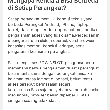
Mengapa Kendala Bisa Berbeda
di Setiap Perangkat?
Setiap perangkat memiliki kondisi teknis yang
berbeda.Perangkat Android, iPhone, laptop,
tablet, dan komputer desktop dapat memberikan
pengalaman akses yang tidak sama.Perbedaan ini
dipengaruhi oleh sistem operasi, versi browser,
kapasitas memori, koneksi jaringan, serta
pengaturan keamanan perangkat.
Saat mengakses EDWINSLOT, pengguna perlu
memahami bahwa pengalaman di satu perangkat
belum tentu sama dengan perangkat lain.Jika
halaman terasa lambat di ponsel, belum tentu
akses tersebut bermasalah secara
keseluruhan.Bisa saja penyebabnya adalah cache
menumpuk, browser belum diperbarui, atau
jaringan sedang tidak stabil.