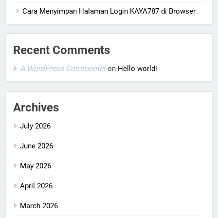
Cara Menyimpan Halaman Login KAYA787 di Browser
Recent Comments
A WordPress Commenter
on
Hello world!
Archives
July 2026
June 2026
May 2026
April 2026
March 2026