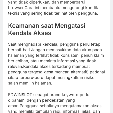
yang tidak diperlukan, dan memperbarui
browser.Cara ini membantu mengurangi konflik
teknis yang sering tidak terlihat oleh pengguna.
Keamanan saat Mengatasi
Kendala Akses
Saat menghadapi kendala, pengguna perlu tetap
berhati-hati.Jangan memasukkan data akun pada
halaman yang terlihat tidak konsisten, penuh klaim
berlebihan, atau meminta informasi yang tidak
relevan.Kendala akses terkadang membuat
pengguna tergesa-gesa mencari alternatif, padahal
sikap terburu-buru dapat meningkatkan risiko
salah memilih halaman.
EDWINSLOT sebagai brand keyword perlu
dipahami dengan pendekatan yang
aman.Pengguna sebaiknya mengutamakan akses
yang memiliki tampilan rapi, informasi jelas, dan