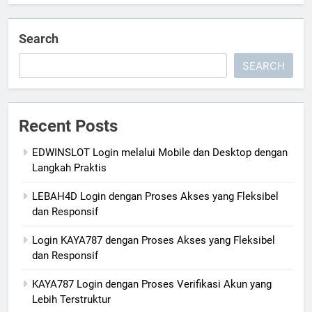
Search
SEARCH
Recent Posts
EDWINSLOT Login melalui Mobile dan Desktop dengan
Langkah Praktis
LEBAH4D Login dengan Proses Akses yang Fleksibel
dan Responsif
Login KAYA787 dengan Proses Akses yang Fleksibel
dan Responsif
KAYA787 Login dengan Proses Verifikasi Akun yang
Lebih Terstruktur