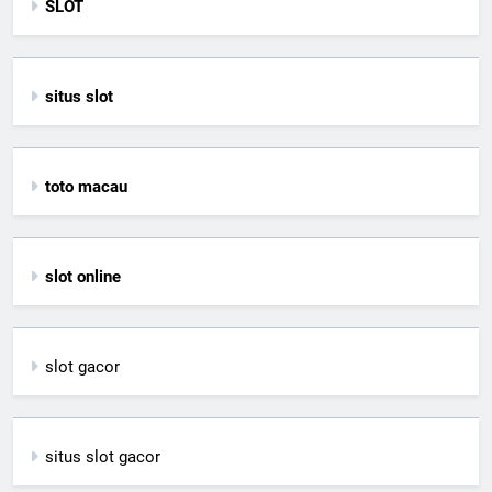
SLOT
situs slot
toto macau
slot online
slot gacor
situs slot gacor