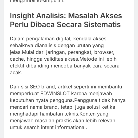
mengambil kesimpulan.
Insight Analisis: Masalah Akses
Perlu Dibaca Secara Sistematis
Dalam pengalaman digital, kendala akses
sebaiknya dianalisis dengan urutan yang
jelas.Mulai dari jaringan, perangkat, browser,
cache, hingga validitas akses.Metode ini lebih
efektif dibanding mencoba banyak cara secara
acak.
Dari sisi SEO brand, artikel seperti ini membantu
memperkuat EDWINSLOT karena menjawab
kebutuhan nyata pengguna.Pengguna tidak hanya
mencari nama brand, tetapi juga solusi ketika
menghadapi hambatan teknis.Konten yang
menjawab masalah praktis akan lebih relevan
untuk search intent informational.