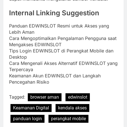
Internal Linking Suggestion
Panduan EDWINSLOT Resmi untuk Akses yang
Lebih Aman
Cara Mengoptimalkan Pengalaman Pengguna saat
Mengakses EDWINSLOT
Tips Login EDWINSLOT di Perangkat Mobile dan
Desktop
Cara Mengenali Akses Alternatif EDWINSLOT yang
Terpercaya
Keamanan Akun EDWINSLOT dan Langkah
Pencegahan Risiko
Tagged:
browser aman
edwinslot
Keamanan Digital
kendala akses
panduan login
perangkat mobile