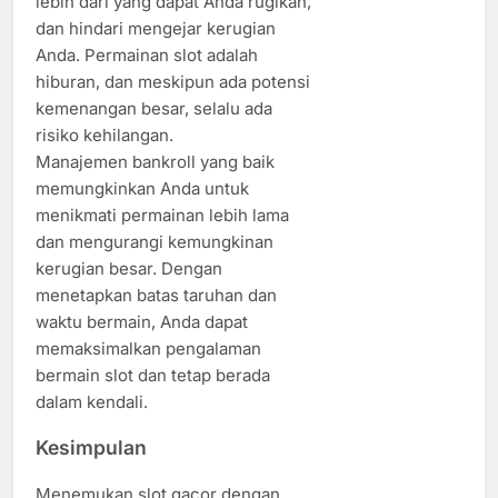
lebih dari yang dapat Anda rugikan,
dan hindari mengejar kerugian
Anda. Permainan slot adalah
hiburan, dan meskipun ada potensi
kemenangan besar, selalu ada
risiko kehilangan.
Manajemen bankroll yang baik
memungkinkan Anda untuk
menikmati permainan lebih lama
dan mengurangi kemungkinan
kerugian besar. Dengan
menetapkan batas taruhan dan
waktu bermain, Anda dapat
memaksimalkan pengalaman
bermain slot dan tetap berada
dalam kendali.
Kesimpulan
Menemukan slot gacor dengan