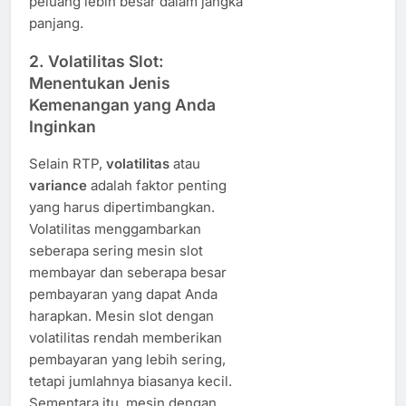
peluang lebih besar dalam jangka
panjang.
2.
Volatilitas Slot:
Menentukan Jenis
Kemenangan yang Anda
Inginkan
Selain RTP,
volatilitas
atau
variance
adalah faktor penting
yang harus dipertimbangkan.
Volatilitas menggambarkan
seberapa sering mesin slot
membayar dan seberapa besar
pembayaran yang dapat Anda
harapkan. Mesin slot dengan
volatilitas rendah memberikan
pembayaran yang lebih sering,
tetapi jumlahnya biasanya kecil.
Sementara itu, mesin dengan