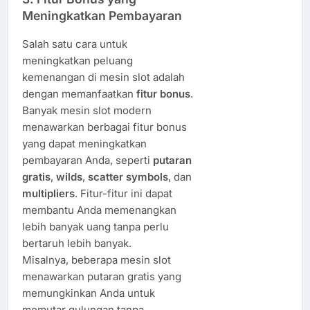
Meningkatkan Pembayaran
Salah satu cara untuk
meningkatkan peluang
kemenangan di mesin slot adalah
dengan memanfaatkan
fitur bonus
.
Banyak mesin slot modern
menawarkan berbagai fitur bonus
yang dapat meningkatkan
pembayaran Anda, seperti
putaran
gratis
,
wilds
,
scatter symbols
, dan
multipliers
. Fitur-fitur ini dapat
membantu Anda memenangkan
lebih banyak uang tanpa perlu
bertaruh lebih banyak.
Misalnya, beberapa mesin slot
menawarkan putaran gratis yang
memungkinkan Anda untuk
memutar gulungan tanpa