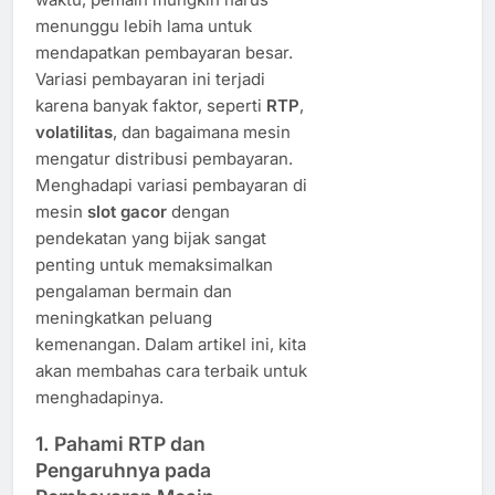
menunggu lebih lama untuk
mendapatkan pembayaran besar.
Variasi pembayaran ini terjadi
karena banyak faktor, seperti
RTP
,
volatilitas
, dan bagaimana mesin
mengatur distribusi pembayaran.
Menghadapi variasi pembayaran di
mesin
slot gacor
dengan
pendekatan yang bijak sangat
penting untuk memaksimalkan
pengalaman bermain dan
meningkatkan peluang
kemenangan. Dalam artikel ini, kita
akan membahas cara terbaik untuk
menghadapinya.
1.
Pahami RTP dan
Pengaruhnya pada