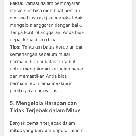
Fakta:
Variasi dalam pembayaran
mesin slot bisa membuat pemain
merasa frustrasi jika mereka tidak
mengelola anggaran dengan baik.
Tanpa kontrol anggaran, Anda bisa
cepat kehabisan dana.
Tips:
Tentukan batas kerugian dan
kemenangan sebelum mulai
bermain. Patuhi batas tersebut
untuk menghindari kerugian besar
dan memastikan Anda bisa
bermain lebih lama meskipun
pembayaran bervariasi.
5.
Mengelola Harapan dan
Tidak Terjebak dalam Mitos
Banyak pemain terjebak dalam
mitos
yang beredar seputar mesin