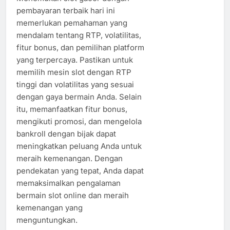
pembayaran terbaik hari ini
memerlukan pemahaman yang
mendalam tentang RTP, volatilitas,
fitur bonus, dan pemilihan platform
yang terpercaya. Pastikan untuk
memilih mesin slot dengan RTP
tinggi dan volatilitas yang sesuai
dengan gaya bermain Anda. Selain
itu, memanfaatkan fitur bonus,
mengikuti promosi, dan mengelola
bankroll dengan bijak dapat
meningkatkan peluang Anda untuk
meraih kemenangan. Dengan
pendekatan yang tepat, Anda dapat
memaksimalkan pengalaman
bermain slot online dan meraih
kemenangan yang
menguntungkan.