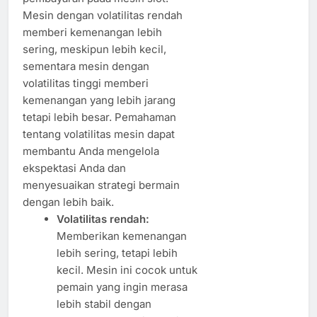
Mesin dengan volatilitas rendah
memberi kemenangan lebih
sering, meskipun lebih kecil,
sementara mesin dengan
volatilitas tinggi memberi
kemenangan yang lebih jarang
tetapi lebih besar. Pemahaman
tentang volatilitas mesin dapat
membantu Anda mengelola
ekspektasi Anda dan
menyesuaikan strategi bermain
dengan lebih baik.
Volatilitas rendah:
Memberikan kemenangan
lebih sering, tetapi lebih
kecil. Mesin ini cocok untuk
pemain yang ingin merasa
lebih stabil dengan