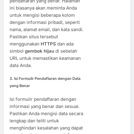
pendaftaran yang benar. Halaman
ini biasanya akan meminta Anda
untuk mengisi beberapa kolom
dengan informasi pribadi, seperti
nama, alamat email, dan kata sandi.
Pastikan situs tersebut
menggunakan
HTTPS
dan ada
simbol
gembok hijau
di sebelah
URL untuk memastikan keamanan
data Anda.
3.
Isi Formulir Pendaftaran dengan Data
yang Benar
Isi formulir pendaftaran dengan
informasi yang benar dan sesuai.
Pastikan Anda mengisi data secara
lengkap dan teliti untuk
menghindari kesalahan yang dapat