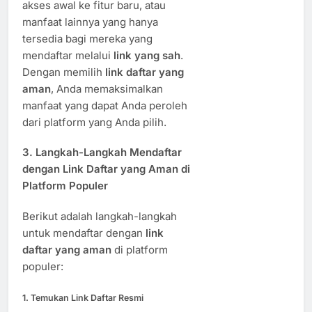
akses awal ke fitur baru, atau
manfaat lainnya yang hanya
tersedia bagi mereka yang
mendaftar melalui
link yang sah
.
Dengan memilih
link daftar yang
aman
, Anda memaksimalkan
manfaat yang dapat Anda peroleh
dari platform yang Anda pilih.
3.
Langkah-Langkah Mendaftar
dengan Link Daftar yang Aman di
Platform Populer
Berikut adalah langkah-langkah
untuk mendaftar dengan
link
daftar yang aman
di platform
populer:
1.
Temukan Link Daftar Resmi