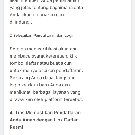
akan memberi Anda pemahaman
yang jelas tentang bagaimana data
Anda akan digunakan dan
dilindungi.
7.
Selesaikan Pendaftaran dan Login
Setelah memverifikasi akun dan
membaca syarat ketentuan, klik
tombol
daftar
atau
buat akun
untuk menyelesaikan pendaftaran.
Sekarang Anda dapat langsung
login ke akun baru Anda dan
menikmati berbagai layanan yang
ditawarkan oleh platform tersebut.
4.
Tips Memastikan Pendaftaran
Anda Aman dengan Link Daftar
Resmi