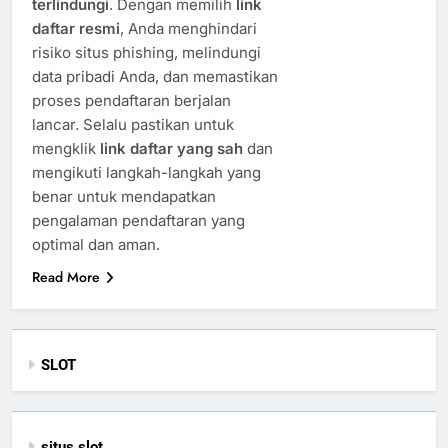
terlindungi
. Dengan memilih
link
daftar resmi
, Anda menghindari
risiko situs phishing, melindungi
data pribadi Anda, dan memastikan
proses pendaftaran berjalan
lancar. Selalu pastikan untuk
mengklik
link daftar yang sah
dan
mengikuti langkah-langkah yang
benar untuk mendapatkan
pengalaman pendaftaran yang
optimal dan aman.
Read More
SLOT
situs slot