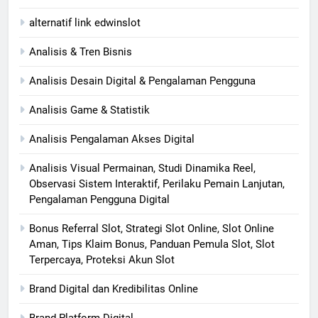
alternatif link edwinslot
Analisis & Tren Bisnis
Analisis Desain Digital & Pengalaman Pengguna
Analisis Game & Statistik
Analisis Pengalaman Akses Digital
Analisis Visual Permainan, Studi Dinamika Reel,
Observasi Sistem Interaktif, Perilaku Pemain Lanjutan,
Pengalaman Pengguna Digital
Bonus Referral Slot, Strategi Slot Online, Slot Online
Aman, Tips Klaim Bonus, Panduan Pemula Slot, Slot
Terpercaya, Proteksi Akun Slot
Brand Digital dan Kredibilitas Online
Brand Platform Digital