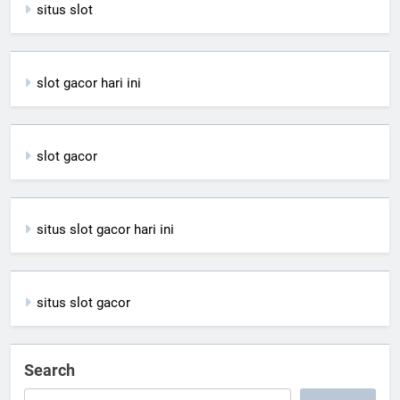
situs slot
slot gacor hari ini
slot gacor
situs slot gacor hari ini
situs slot gacor
Search