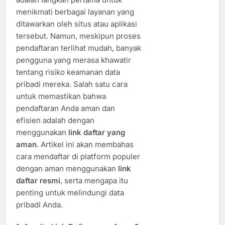
menikmati berbagai layanan yang
ditawarkan oleh situs atau aplikasi
tersebut. Namun, meskipun proses
pendaftaran terlihat mudah, banyak
pengguna yang merasa khawatir
tentang risiko keamanan data
pribadi mereka. Salah satu cara
untuk memastikan bahwa
pendaftaran Anda aman dan
efisien adalah dengan
menggunakan
link daftar yang
aman
. Artikel ini akan membahas
cara mendaftar di platform populer
dengan aman menggunakan
link
daftar resmi
, serta mengapa itu
penting untuk melindungi data
pribadi Anda.