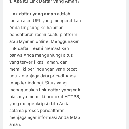
1.
Apa Itu Link Daftar yang Aman?
Link daftar yang aman
adalah
tautan atau URL yang mengarahkan
Anda langsung ke halaman
pendaftaran resmi suatu platform
atau layanan online. Menggunakan
link daftar resmi
memastikan
bahwa Anda mengunjungi situs
yang terverifikasi, aman, dan
memiliki perlindungan yang tepat
untuk menjaga data pribadi Anda
tetap terlindungi. Situs yang
menggunakan
link daftar yang sah
biasanya memiliki protokol
HTTPS
,
yang mengenkripsi data Anda
selama proses pendaftaran,
menjaga agar informasi Anda tetap
aman.