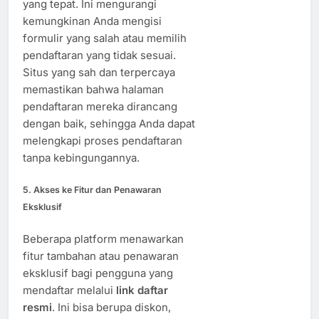
yang tepat. Ini mengurangi
kemungkinan Anda mengisi
formulir yang salah atau memilih
pendaftaran yang tidak sesuai.
Situs yang sah dan terpercaya
memastikan bahwa halaman
pendaftaran mereka dirancang
dengan baik, sehingga Anda dapat
melengkapi proses pendaftaran
tanpa kebingungannya.
5.
Akses ke Fitur dan Penawaran
Eksklusif
Beberapa platform menawarkan
fitur tambahan atau penawaran
eksklusif bagi pengguna yang
mendaftar melalui
link daftar
resmi
. Ini bisa berupa diskon,