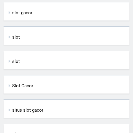
slot gacor
slot
slot
Slot Gacor
situs slot gacor