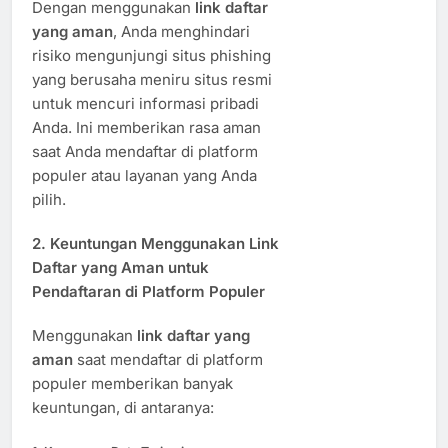
Dengan menggunakan
link daftar
yang aman
, Anda menghindari
risiko mengunjungi situs phishing
yang berusaha meniru situs resmi
untuk mencuri informasi pribadi
Anda. Ini memberikan rasa aman
saat Anda mendaftar di platform
populer atau layanan yang Anda
pilih.
2.
Keuntungan Menggunakan Link
Daftar yang Aman untuk
Pendaftaran di Platform Populer
Menggunakan
link daftar yang
aman
saat mendaftar di platform
populer memberikan banyak
keuntungan, di antaranya: