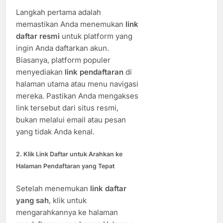
Langkah pertama adalah
memastikan Anda menemukan
link
daftar resmi
untuk platform yang
ingin Anda daftarkan akun.
Biasanya, platform populer
menyediakan
link pendaftaran
di
halaman utama atau menu navigasi
mereka. Pastikan Anda mengakses
link tersebut dari situs resmi,
bukan melalui email atau pesan
yang tidak Anda kenal.
2.
Klik Link Daftar untuk Arahkan ke
Halaman Pendaftaran yang Tepat
Setelah menemukan
link daftar
yang sah
, klik untuk
mengarahkannya ke halaman