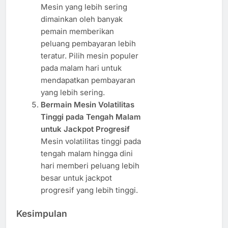
Mesin yang lebih sering
dimainkan oleh banyak
pemain memberikan
peluang pembayaran lebih
teratur. Pilih mesin populer
pada malam hari untuk
mendapatkan pembayaran
yang lebih sering.
Bermain Mesin Volatilitas
Tinggi pada Tengah Malam
untuk Jackpot Progresif
Mesin volatilitas tinggi pada
tengah malam hingga dini
hari memberi peluang lebih
besar untuk jackpot
progresif yang lebih tinggi.
Kesimpulan