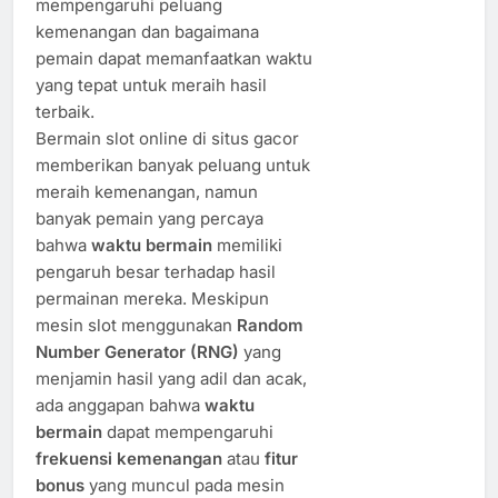
mempengaruhi peluang
kemenangan dan bagaimana
pemain dapat memanfaatkan waktu
yang tepat untuk meraih hasil
terbaik.
Bermain slot online di situs gacor
memberikan banyak peluang untuk
meraih kemenangan, namun
banyak pemain yang percaya
bahwa
waktu bermain
memiliki
pengaruh besar terhadap hasil
permainan mereka. Meskipun
mesin slot menggunakan
Random
Number Generator (RNG)
yang
menjamin hasil yang adil dan acak,
ada anggapan bahwa
waktu
bermain
dapat mempengaruhi
frekuensi kemenangan
atau
fitur
bonus
yang muncul pada mesin