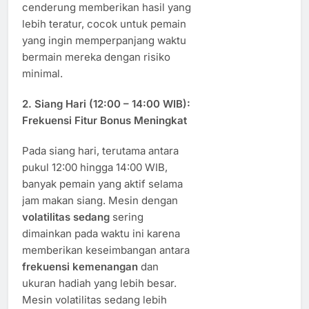
cenderung memberikan hasil yang
lebih teratur, cocok untuk pemain
yang ingin memperpanjang waktu
bermain mereka dengan risiko
minimal.
2.
Siang Hari (12:00 – 14:00 WIB):
Frekuensi Fitur Bonus Meningkat
Pada siang hari, terutama antara
pukul 12:00 hingga 14:00 WIB,
banyak pemain yang aktif selama
jam makan siang. Mesin dengan
volatilitas sedang
sering
dimainkan pada waktu ini karena
memberikan keseimbangan antara
frekuensi kemenangan
dan
ukuran hadiah yang lebih besar.
Mesin volatilitas sedang lebih