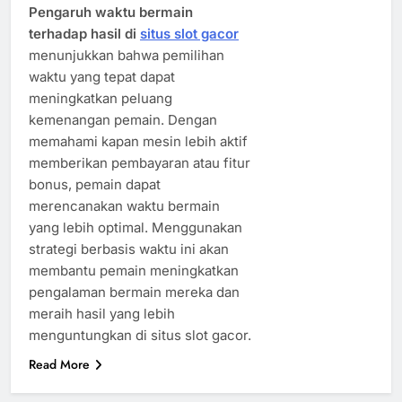
Pengaruh waktu bermain
terhadap hasil di
situs slot gacor
menunjukkan bahwa pemilihan
waktu yang tepat dapat
meningkatkan peluang
kemenangan pemain. Dengan
memahami kapan mesin lebih aktif
memberikan pembayaran atau fitur
bonus, pemain dapat
merencanakan waktu bermain
yang lebih optimal. Menggunakan
strategi berbasis waktu ini akan
membantu pemain meningkatkan
pengalaman bermain mereka dan
meraih hasil yang lebih
menguntungkan di situs slot gacor.
Read More