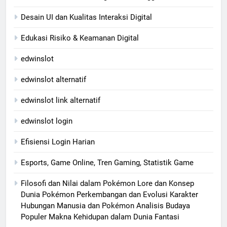
Desain UI dan Kualitas Interaksi Digital
Edukasi Risiko & Keamanan Digital
edwinslot
edwinslot alternatif
edwinslot link alternatif
edwinslot login
Efisiensi Login Harian
Esports, Game Online, Tren Gaming, Statistik Game
Filosofi dan Nilai dalam Pokémon Lore dan Konsep
Dunia Pokémon Perkembangan dan Evolusi Karakter
Hubungan Manusia dan Pokémon Analisis Budaya
Populer Makna Kehidupan dalam Dunia Fantasi