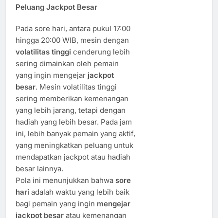
Peluang Jackpot Besar
Pada sore hari, antara pukul 17:00
hingga 20:00 WIB, mesin dengan
volatilitas tinggi
cenderung lebih
sering dimainkan oleh pemain
yang ingin mengejar
jackpot
besar
. Mesin volatilitas tinggi
sering memberikan kemenangan
yang lebih jarang, tetapi dengan
hadiah yang lebih besar. Pada jam
ini, lebih banyak pemain yang aktif,
yang meningkatkan peluang untuk
mendapatkan jackpot atau hadiah
besar lainnya.
Pola ini menunjukkan bahwa
sore
hari
adalah waktu yang lebih baik
bagi pemain yang ingin
mengejar
jackpot besar
atau kemenangan