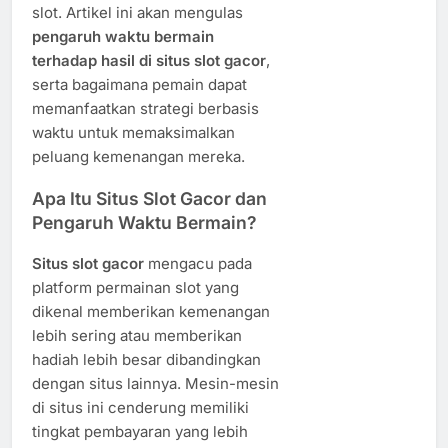
slot. Artikel ini akan mengulas
pengaruh waktu bermain
terhadap hasil di situs slot gacor
,
serta bagaimana pemain dapat
memanfaatkan strategi berbasis
waktu untuk memaksimalkan
peluang kemenangan mereka.
Apa Itu Situs Slot Gacor dan
Pengaruh Waktu Bermain?
Situs slot gacor
mengacu pada
platform permainan slot yang
dikenal memberikan kemenangan
lebih sering atau memberikan
hadiah lebih besar dibandingkan
dengan situs lainnya. Mesin-mesin
di situs ini cenderung memiliki
tingkat pembayaran yang lebih