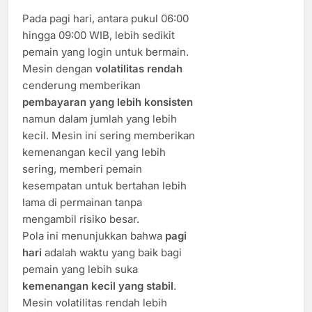
Pada pagi hari, antara pukul 06:00
hingga 09:00 WIB, lebih sedikit
pemain yang login untuk bermain.
Mesin dengan
volatilitas rendah
cenderung memberikan
pembayaran yang lebih konsisten
namun dalam jumlah yang lebih
kecil. Mesin ini sering memberikan
kemenangan kecil yang lebih
sering, memberi pemain
kesempatan untuk bertahan lebih
lama di permainan tanpa
mengambil risiko besar.
Pola ini menunjukkan bahwa
pagi
hari
adalah waktu yang baik bagi
pemain yang lebih suka
kemenangan kecil yang stabil
.
Mesin volatilitas rendah lebih