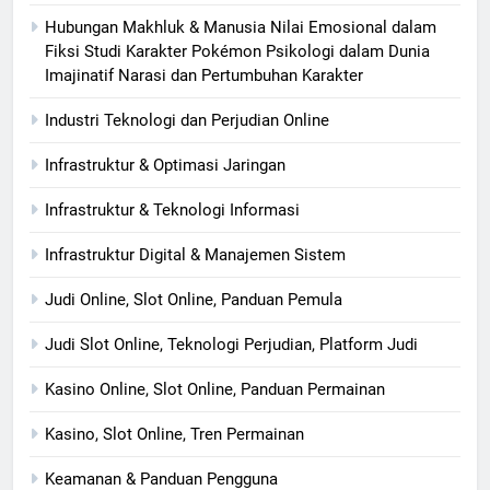
Hubungan Makhluk & Manusia Nilai Emosional dalam
Fiksi Studi Karakter Pokémon Psikologi dalam Dunia
Imajinatif Narasi dan Pertumbuhan Karakter
Industri Teknologi dan Perjudian Online
Infrastruktur & Optimasi Jaringan
Infrastruktur & Teknologi Informasi
Infrastruktur Digital & Manajemen Sistem
Judi Online, Slot Online, Panduan Pemula
Judi Slot Online, Teknologi Perjudian, Platform Judi
Kasino Online, Slot Online, Panduan Permainan
Kasino, Slot Online, Tren Permainan
Keamanan & Panduan Pengguna