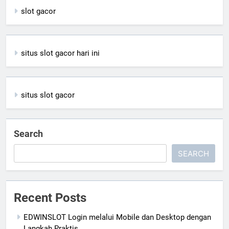
slot gacor
situs slot gacor hari ini
situs slot gacor
Search
SEARCH
Recent Posts
EDWINSLOT Login melalui Mobile dan Desktop dengan
Langkah Praktis