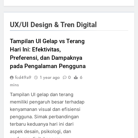
UX/UI Design & Tren Digital
Tampilan UI Gelap vs Terang
Hari Ini: Efektivitas,
Preferensi, dan Dampaknya
pada Pengalaman Pengguna
fcd49a9
1 year ago
0
6
mins
Tampilan UI gelap dan terang
memiliki pengaruh besar terhadap
kenyamanan visual dan efisiensi
pengguna. Simak perbandingan
terbaru keduanya hari ini dari
aspek desain, psikologi, dan