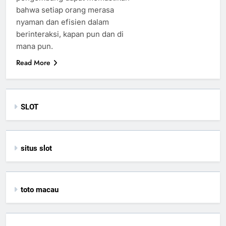
bahwa setiap orang merasa
nyaman dan efisien dalam
berinteraksi, kapan pun dan di
mana pun.
Read More
SLOT
situs slot
toto macau