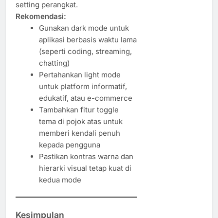
setting perangkat.
Rekomendasi:
Gunakan dark mode untuk
aplikasi berbasis waktu lama
(seperti coding, streaming,
chatting)
Pertahankan light mode
untuk platform informatif,
edukatif, atau e-commerce
Tambahkan fitur toggle
tema di pojok atas untuk
memberi kendali penuh
kepada pengguna
Pastikan kontras warna dan
hierarki visual tetap kuat di
kedua mode
Kesimpulan