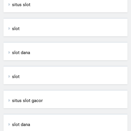
situs slot
slot
slot dana
slot
situs slot gacor
slot dana