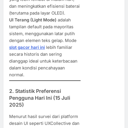
dan meningkatkan efisiensi baterai
(terutama pada layar OLED).
UI Terang (Light Mode)
adalah
tampilan default pada mayoritas
sistem, menggunakan latar putih
dengan elemen teks gelap. Mode
slot gacor hari ini
lebih familiar
secara historis dan sering
dianggap ideal untuk keterbacaan
dalam kondisi pencahayaan
normal.
2. Statistik Preferensi
Pengguna Hari Ini (15 Juli
2025)
Menurut hasil survei dari platform
desain UI seperti UXCollective dan