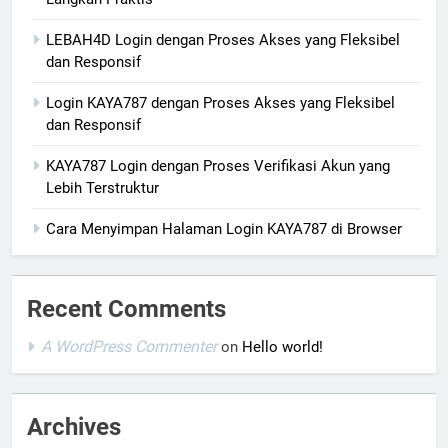
LEBAH4D Login dengan Proses Akses yang Fleksibel
dan Responsif
Login KAYA787 dengan Proses Akses yang Fleksibel
dan Responsif
KAYA787 Login dengan Proses Verifikasi Akun yang
Lebih Terstruktur
Cara Menyimpan Halaman Login KAYA787 di Browser
Recent Comments
A WordPress Commenter
on
Hello world!
Archives