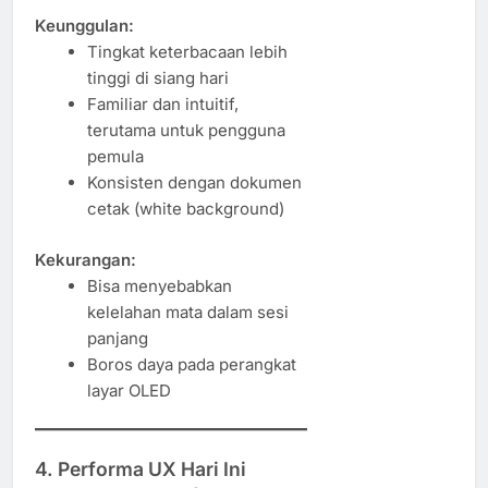
Keunggulan:
Tingkat keterbacaan lebih
tinggi di siang hari
Familiar dan intuitif,
terutama untuk pengguna
pemula
Konsisten dengan dokumen
cetak (white background)
Kekurangan:
Bisa menyebabkan
kelelahan mata dalam sesi
panjang
Boros daya pada perangkat
layar OLED
4. Performa UX Hari Ini